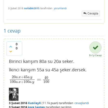
3 Şubat 2016
suitable2015
tarafından
yorumlandı
Cevapla
1
cevap
0
0
En İyi Cevap
Birinci karışım 80a su 20a seker.
İkinci karışım 55a su 45a şeker.dersek.
20
.
+
45
.
40
a
x
a
y
=
20
a
.
x
+
45
a
.
y
100
a
.
x
+
100
a
.
y
=
40
100
100
.
+
100
.
100
a
x
a
y
3 Şubat 2016
KubilayK
(
11.1k
puan)
tarafından
cevaplandı
3 Şubat 2016
kore hastası
tarafından
seçilmiş