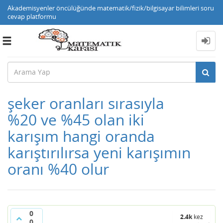
Akademisyenler öncülüğünde matematik/fizik/bilgisayar bilimleri soru
cevap platformu
Toggle
navigation
şeker oranları sırasıyla
%20 ve %45 olan iki
karışım hangi oranda
karıştırılırsa yeni karışımın
oranı %40 olur
0
2.4k
kez
0