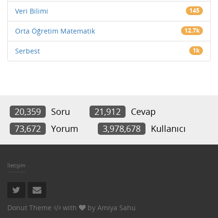
Veri Bilimi
145
Orta Öğretim Matematik
12.7k
Serbest
1k
20,359
Soru
21,912
Cevap
73,672
Yorum
3,978,678
Kullanıcı
İletişim
Donut Theme
with
by
Amiya Sahu