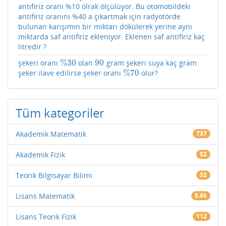
antifiriz oranı %10 olrak ölçülüyor. Bu otomobildeki
antifiriz oranını %40 a çıkartmak için radyotörde
bulunan karışımın bir miktarı dökülerek yerine aynı
miktarda saf antifiriz ekleniyor. Eklenen saf antifiriz kaç
litredir ?
%
30
90
şekeri oranı
olan
gram şekeri suya kaç gram
%
30
90
%
70
şeker ilave edilirse şeker oranı
olur?
%
70
Tüm kategoriler
Akademik Matematik
737
Akademik Fizik
52
Teorik Bilgisayar Bilimi
32
Lisans Matematik
5.6k
Lisans Teorik Fizik
112