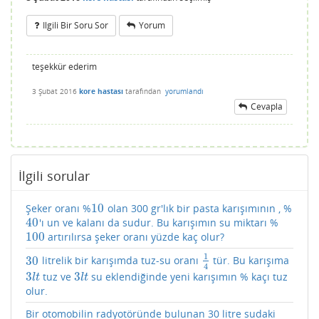
Ilgili Bir Soru Sor
Yorum
teşekkür ederim
3 Şubat 2016
kore hastası
tarafından
yorumlandı
Cevapla
İlgili sorular
10
Şeker oranı %
olan 300 gr'lık bir pasta karışımının , %
10
40
'ı un ve kalanı da sudur. Bu karışımın su miktarı %
40
100
artırılırsa şeker oranı yüzde kaç olur?
100
1
30
litrelik bir karışımda tuz-su oranı
tür. Bu karışıma
30
1
4
4
3
3
tuz ve
su eklendiğinde yeni karışımın % kaçı tuz
3
l
t
3
l
t
l
t
l
t
olur.
Bir otomobilin radyotöründe bulunan 30 litre sudaki