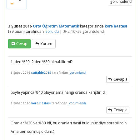
görüntülendi
3 Şubat 2016
Orta Öğretim Matematik
kategorisinde
kore hastası
(
89
puan)
tarafından
soruldu
|
2.4k
kez görüntülendi
Cevap
Yorum
1. den %20, 2.den %80 alınabilir mi?
3 Şubat 2016
suitable2015
tarafından
yorumlandı
Cevapla
böyle yapınca %40 oluyor ama hangi oranda karıştırıldı
3 Şubat 2016
kore hastası
tarafından
yorumlandı
Cevapla
Oranlar %20 ve %80 idi, bu oranları nasıl buldunuz diye sorabilirdin.
Ama ben sormuş oldum:)