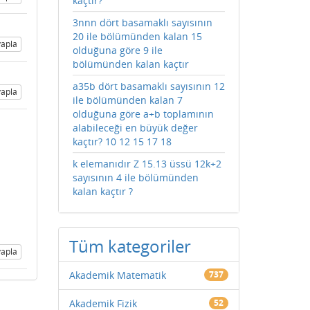
kaçtır?
3nnn dört basamaklı sayısının
20 ile bölümünden kalan 15
apla
olduğuna göre 9 ile
bölümünden kalan kaçtır
a35b dört basamaklı sayısının 12
apla
ile bölümünden kalan 7
olduğuna göre a+b toplamının
alabileceği en büyük değer
kaçtır? 10 12 15 17 18
k elemanıdır Z 15.13 üssü 12k+2
sayısının 4 ile bölümünden
kalan kaçtır ?
Tüm kategoriler
apla
Akademik Matematik
737
Akademik Fizik
52