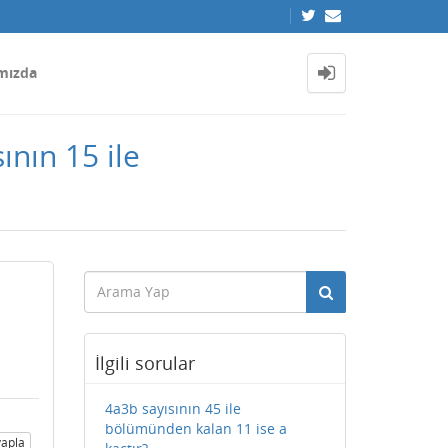
mızda
ının 15 ile
İlgili sorular
4a3b sayısının 45 ile
bölümünden kalan 11 ise a
apla