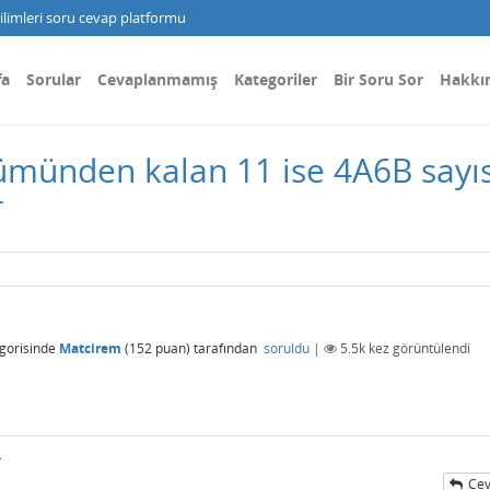
limleri soru cevap platformu
fa
Sorular
Cevaplanmamış
Kategoriler
Bir Soru Sor
Hakkı
lümünden kalan 11 ise 4A6B sayıs
r
gorisinde
Matcirem
(
152
puan)
tarafından
soruldu
|
5.5k
kez görüntülendi
.
Cev