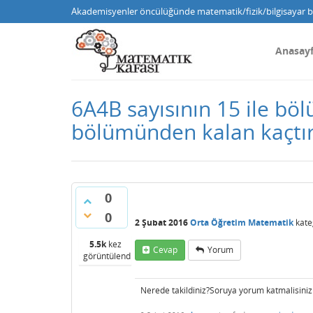
Akademisyenler öncülüğünde matematik/fizik/bilgisayar bi
Anasay
6A4B sayısının 15 ile bö
bölümünden kalan kaçtı
0
0
2 Şubat 2016
Orta Öğretim Matematik
kate
5.5k
kez
Cevap
Yorum
görüntülendi
Nerede takildiniz?Soruya yorum katmalisiniz