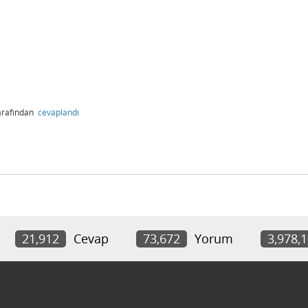
arafından
cevaplandı
21,912
Cevap
73,672
Yorum
3,978,