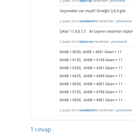
2 Şubat 2016
alpercay
tarafından
yorumlandı
Seçenekler var mıydı? Örneğin 3,6,9 gibi.
2 Şubat 2016
suitable2015
tarafından
yorumlandı
Şıklar 11,9,8,7,5 . İki sayının rakamları top
2 Şubat 2016
Matcirem
tarafından
yorumlandı
6A4B = 6030, 4A6B = 4061 Kalan = 11
6A4B = 6135, 4A6B = 4166 Kalan = 11
6A4B = 6330, 4A6B = 4361 Kalan = 11
6A4B = 6435, 4A6B = 4466 Kalan = 11
6A4B = 6630, 4A6B = 4661 Kalan = 11
6A4B = 6735, 4A6B = 4766 Kalan = 11
6A4B = 6930, 4A6B = 4961 Kalan = 11
2 Şubat 2016
suitable2015
tarafından
yorumlandı
1
cevap