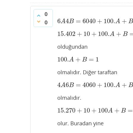
0
6
4
=
6040
+
100.
+
6
A
4
B
=
6040
+
100.
A
+
B
=
1
A
B
A
0
15.402
+
10
+
100.
+
15.402
+
10
+
100.
A
+
B
=
15
A
B
olduğundan
100.
+
=
1
100.
A
+
B
=
1
A
B
olmalıdır. Diğer taraftan
4
6
=
4060
+
100.
+
4
A
6
B
=
4060
+
100.
A
+
B
=
1
A
B
A
olmalıdır.
15.270
+
10
+
100
+
=
15.270
+
10
+
100
A
+
B
=
15.
A
B
olur. Buradan yine