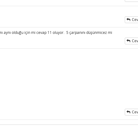
Cev
lamı aynı olduğu için mi cevap 11 oluyor. 5 çarpanını düşünmicez mi
Cev
Cev