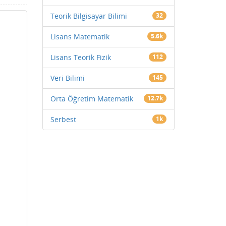
Teorik Bilgisayar Bilimi
32
Lisans Matematik
5.6k
Lisans Teorik Fizik
112
Veri Bilimi
145
Orta Öğretim Matematik
12.7k
Serbest
1k