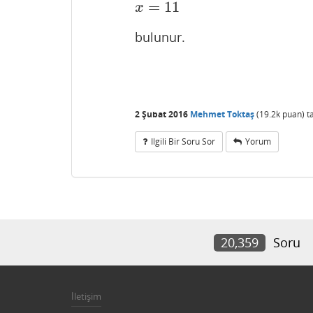
=
11
x
=
11
x
bulunur.
2 Şubat 2016
Mehmet Toktaş
(
19.2k
puan)
t
Ilgili Bir Soru Sor
Yorum
20,359
Soru
İletişim