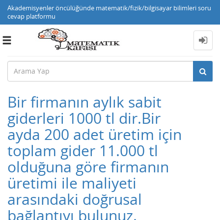
Akademisyenler öncülüğünde matematik/fizik/bilgisayar bilimleri soru
cevap platformu
Toggle
navigation
Bir firmanın aylık sabit
giderleri 1000 tl dir.Bir
ayda 200 adet üretim için
toplam gider 11.000 tl
olduğuna göre firmanın
üretimi ile maliyeti
arasındaki doğrusal
bağlantıyı bulunuz.