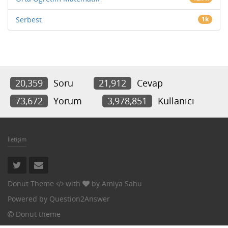
Serbest
1k
20,359
Soru
21,912
Cevap
73,672
Yorum
3,978,851
Kullanıcı
İletişim
Donut Theme
with
by
Amiya Sahu
Powered by
Question2Answer
Donut theme