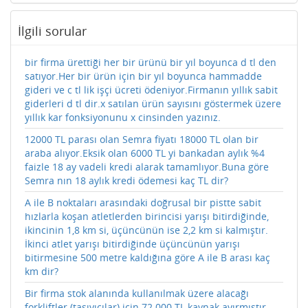
İlgili sorular
bir firma ürettiği her bir ürünü bir yıl boyunca d tl den
satıyor.Her bir ürün için bir yıl boyunca hammadde
gideri ve c tl lik işçi ücreti ödeniyor.Firmanın yıllık sabit
giderleri d tl dir.x satılan ürün sayısını göstermek üzere
yıllık kar fonksiyonunu x cinsinden yazınız.
12000 TL parası olan Semra fiyatı 18000 TL olan bir
araba alıyor.Eksik olan 6000 TL yi bankadan aylık %4
faizle 18 ay vadeli kredi alarak tamamlıyor.Buna göre
Semra nın 18 aylık kredi ödemesi kaç TL dir?
A ile B noktaları arasındaki doğrusal bir pistte sabit
hızlarla koşan atletlerden birincisi yarışı bitirdiğinde,
ikincinin 1,8 km si, üçüncünün ise 2,2 km si kalmıştır.
İkinci atlet yarışı bitirdiğinde üçüncünün yarışı
bitirmesine 500 metre kaldığına göre A ile B arası kaç
km dir?
Bir firma stok alanında kullanılmak üzere alacağı
forkliftler (taşıyıcılar) için 72.000 TL kaynak ayırmıştır.