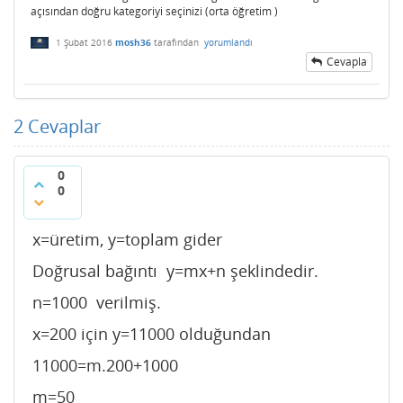
açısından doğru kategoriyi seçinizi (orta öğretim )
1 Şubat 2016
mosh36
tarafından
yorumlandı
Cevapla
2
Cevaplar
0
0
x=üretim, y=toplam gider
Doğrusal bağıntı y=mx+n şeklindedir.
n=1000 verilmiş.
x=200 için y=11000 olduğundan
11000=m.200+1000
m=50