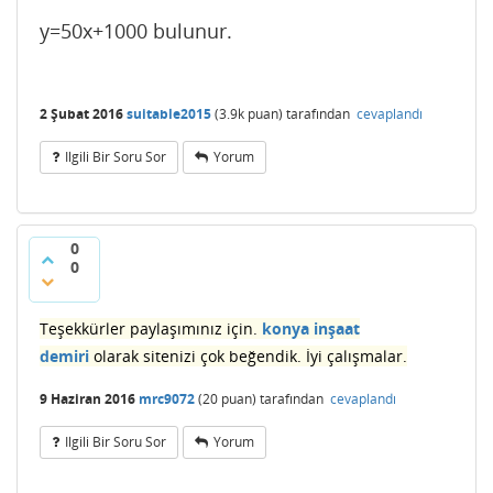
y=50x+1000 bulunur.
2 Şubat 2016
suitable2015
(
3.9k
puan)
tarafından
cevaplandı
Ilgili Bir Soru Sor
Yorum
0
0
Teşekkürler paylaşımınız için.
konya inşaat
demiri
olarak sitenizi çok beğendik. İyi çalışmalar.
9 Haziran 2016
mrc9072
(
20
puan)
tarafından
cevaplandı
Ilgili Bir Soru Sor
Yorum