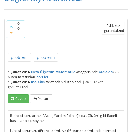
0
1.3k
kez
0
görüntülendi
problem
problemi
1 Şubat 2016
Orta Öğretim Matematik
kategorisinde
melekıs
(
28
puan)
tarafından
soruldu
1 Şubat 2016
melekıs
tarafından
düzenlendi
|
1.3k
kez
görüntülendi
Cevap
Yorum
Birincisi sorularınızı "Acill , Yardım Edin , Çabuk Çözün" gibi ifadeli
başlıklarla açmayınız
İkincisi sorunuzu öğrencilerimiz ve öğretmenlerimizinde görmesi