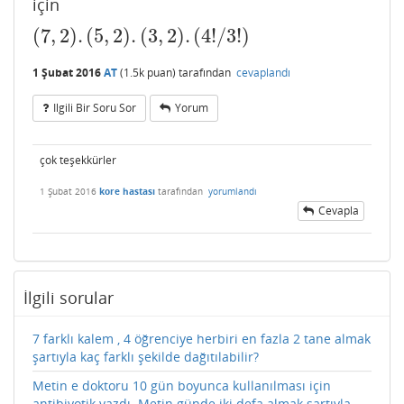
için
(
7
,
2
)
.
(
5
,
2
)
.
(
3
,
2
)
.
(
4
!
/
3
!
)
(
7
,
2
)
.
(
5
,
2
)
.
(
3
,
2
)
.
(
4
!
/
3
!
)
1 Şubat 2016
AT
(
1.5k
puan)
tarafından
cevaplandı
Ilgili Bir Soru Sor
Yorum
çok teşekkürler
1 Şubat 2016
kore hastası
tarafından
yorumlandı
Cevapla
İlgili sorular
7 farklı kalem , 4 öğrenciye herbiri en fazla 2 tane almak
şartıyla kaç farklı şekilde dağıtılabilir?
Metin e doktoru 10 gün boyunca kullanılması için
antibiyotik yazdı. Metin günde iki defa almak şartıyla