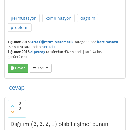
permütasyon
kombinasyon
dağıtım
problemi
1 Şubat 2016
Orta Öğretim Matematik
kategorisinde
kore hastası
(
89
puan)
tarafından
soruldu
1 Şubat 2016
alpercay
tarafından
düzenlendi
|
1.4k
kez
görüntülendi
Cevap
Yorum
1
cevap
0
0
(
2
,
2
,
2
,
1
)
Dağılım
olabilir şimdi bunun
(
2
,
2
,
2
,
1
)