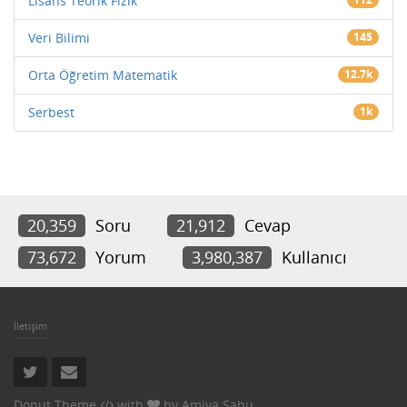
Lisans Teorik Fizik
Veri Bilimi
145
Orta Öğretim Matematik
12.7k
Serbest
1k
20,359
Soru
21,912
Cevap
73,672
Yorum
3,980,387
Kullanıcı
İletişim
Donut Theme
with
by
Amiya Sahu