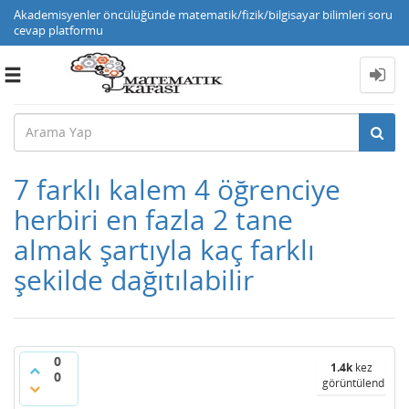
Akademisyenler öncülüğünde matematik/fizik/bilgisayar bilimleri soru
cevap platformu
Toggle
navigation
7 farklı kalem 4 öğrenciye
herbiri en fazla 2 tane
almak şartıyla kaç farklı
şekilde dağıtılabilir
0
1.4k
kez
0
görüntülendi