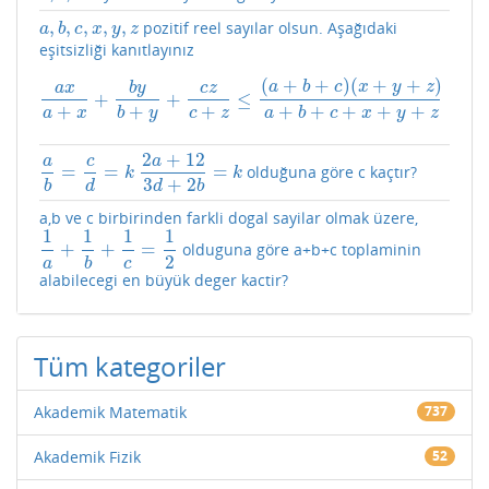
,
,
,
,
,
pozitif reel sayılar olsun. Aşağıdaki
a
,
b
,
c
,
x
,
y
,
z
a
b
c
x
y
z
eşitsizliği kanıtlayınız
(
+
+
)
(
+
+
)
a
b
c
x
y
z
b
y
a
x
c
z
+
+
≤
a
x
a
+
x
+
b
y
b
+
y
+
c
z
c
+
z
≤
(
a
+
b
+
c
)
(
x
+
y
+
z
)
a
+
b
+
c
+
x
+
y
+
z
+
+
+
+
+
+
+
+
a
x
b
y
c
z
a
b
c
x
y
z
2
+
12
a
c
a
=
=
=
olduğuna göre c kaçtır?
a
b
=
c
d
=
k
2
a
+
12
3
d
+
2
b
=
k
k
k
3
+
2
b
d
d
b
a,b ve c birbirinden farkli dogal sayilar olmak üzere,
1
1
1
1
+
+
=
olduguna göre a+b+c toplaminin
1
a
+
1
b
+
1
c
=
1
2
2
a
b
c
alabilecegi en büyük deger kactir?
Tüm kategoriler
Akademik Matematik
737
Akademik Fizik
52