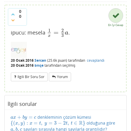
0
0
En İyi Cevap
1
2
=
ipucu: mesela
.
1
x
=
2
3
a
a
3
x
20 Ocak 2016
Sercan
(
25.6k
puan)
tarafından
cevaplandı
20 Ocak 2016
bnqe
tarafından
seçilmiş
Ilgili Bir Soru Sor
Yorum
İlgili sorular
+
=
denkleminin çözüm kümesi
a
x
+
b
y
=
c
a
x
b
y
c
R
{
(
,
)
:
=
,
=
3
−
2
,
∈
}
olduğuna göre
{
(
x
,
y
)
:
x
=
t
,
y
=
3
−
2
t
,
t
∈
R
}
x
y
x
t
y
t
t
,
,
sayıları sırasıyla hangi sayılarla orantılıdır?
a
,
b
,
c
a
b
c