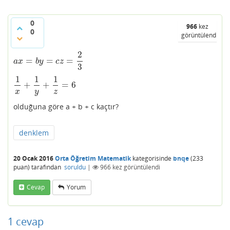
0
966
kez
0
görüntülendi
2
=
=
=
a
x
=
b
y
=
c
z
=
2
3
a
x
b
y
c
z
3
1
1
1
+
+
=
6
1
x
+
1
y
+
1
z
=
6
x
y
z
olduğuna göre a + b + c kaçtır?
denklem
20 Ocak 2016
Orta Öğretim Matematik
kategorisinde
bnqe
(
233
puan)
tarafından
soruldu
|
966
kez görüntülendi
Cevap
Yorum
1
cevap