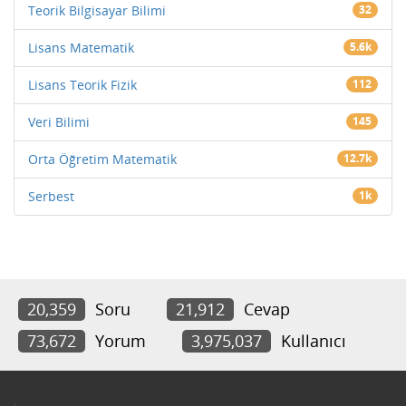
Teorik Bilgisayar Bilimi
32
Lisans Matematik
5.6k
Lisans Teorik Fizik
112
Veri Bilimi
145
Orta Öğretim Matematik
12.7k
Serbest
1k
20,359
Soru
21,912
Cevap
73,672
Yorum
3,975,037
Kullanıcı