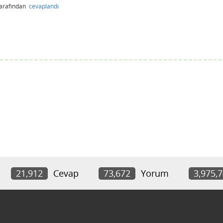
tarafından
cevaplandı
21,912
Cevap
73,672
Yorum
3,975,