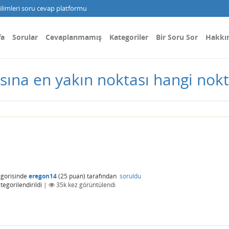
limleri soru cevap platformu
fa
Sorular
Cevaplanmamış
Kategoriler
Bir Soru Sor
Hakkı
asına en yakın noktası hangi nokt
gorisinde
eregon14
(
25
puan)
tarafından
soruldu
tegorilendirildi
|
35k
kez görüntülendi