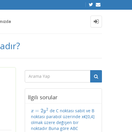
mızda
adır?
İlgili sorular
2
=
2
de C noktası sabit ve B
x
=
2
y
2
x
y
noktası parabol üzerinde x€[0,4]
olmak üzere değişen bir
noktadır.Buna göre ABC