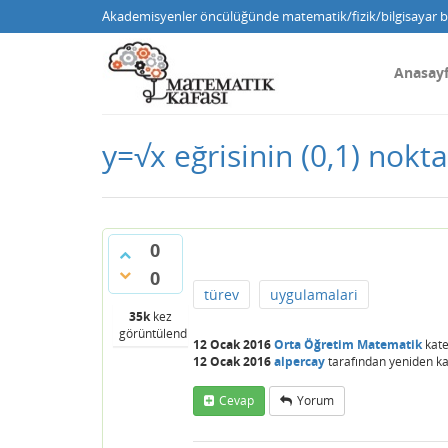
Akademisyenler öncülüğünde matematik/fizik/bilgisayar bi
Anasay
y=√x eğrisinin (0,1) nokt
0
0
türev
uygulamalari
35k
kez
görüntülendi
12 Ocak 2016
Orta Öğretim Matematik
kate
12 Ocak 2016
alpercay
tarafından
yeniden ka
Cevap
Yorum