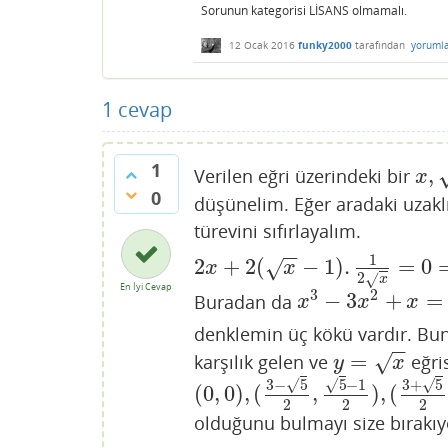
Sorunun kategorisi LİSANS olmamalı.
12 Ocak 2016
funky2000
tarafından
yoruml
1
cevap
1
,
Verilen eğri üzerindeki bir
x
,
x
)
x
0
düşünelim. Eğer aradaki uzakl
türevini sıfırlayalım.
−
−
1
2
+
2
(
−
1
)
.
=
0
√
2
x
+
2
(
x
−
1
)
.
1
2
x
=
0
⇒
x
x
+
x
−
x
=
0
⇒
x
(
x
x
2
√
x
En İyi Cevap
3
2
−
3
+
=
Buradan da
x
3
−
3
x
2
+
x
=
0
⇒
x
(
x
2
x
x
x
denklemin üç kökü vardır. Bu
−
−
=
karşılık gelen ve
eğris
√
y
=
x
y
x
√
√
√
3
−
5
5
−
1
3
+
5
(
0
,
0
)
,
(
,
)
,
(
(
0
,
0
)
,
(
3
−
5
2
,
5
−
1
2
)
,
(
3
+
5
2
,
5
+
1
2
)
2
2
2
olduğunu bulmayı size bırakı