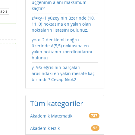
üçgeninin alanı maksimum
kaçtır?
apla
z²=xy+1 yüzeyinin üzerinde (10,
11, 0) noktasına en yakın olan
noktaların listesini bulunuz.
y=-x+2 denklemli doğru
üzerinde A(5,5) noktasına en
yakın noktanın koordinatlarını
bulunuz
y=9/x eğrisinin parçaları
arasındaki en yakın mesafe kaç
birimdir? Cevap:6kök2
Tüm kategoriler
Akademik Matematik
737
Akademik Fizik
52