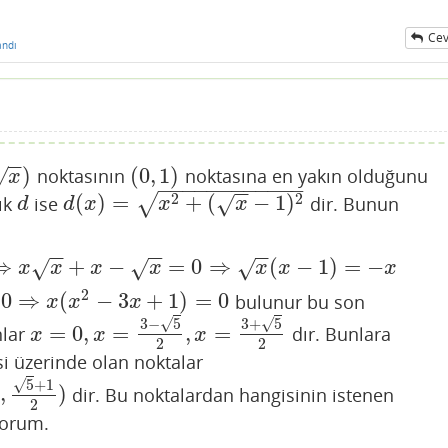
Cev
andı
−
−
)
(
0
,
1
)
noktasının
noktasına en yakın olduğunu
√
(
0
,
1
)
x
−
−
−
−
−
−
−
−
−
−
−
−
−
−
2
2
(
)
=
+
(
−
1
)
√
ık
ise
dir. Bunun
√
d
d
(
x
)
=
x
2
+
(
x
−
1
)
2
d
d
x
x
x
−
−
−
−
−
−
⇒
+
−
=
0
⇒
(
−
1
)
=
−
√
√
√
x
−
1
)
=
−
x
x
x
x
x
x
x
x
2
0
⇒
(
−
3
+
1
)
=
0
bulunur bu son
−
3
x
+
1
)
=
0
x
x
x
√
√
3
−
5
3
+
5
=
0
,
=
,
=
nlar
dır. Bunlara
x
=
0
,
x
=
3
−
5
2
,
x
=
3
+
5
2
x
x
x
2
2
i üzerinde olan noktalar
√
5
+
1
,
)
dir. Bu noktalardan hangisinin istenen
2
yorum.