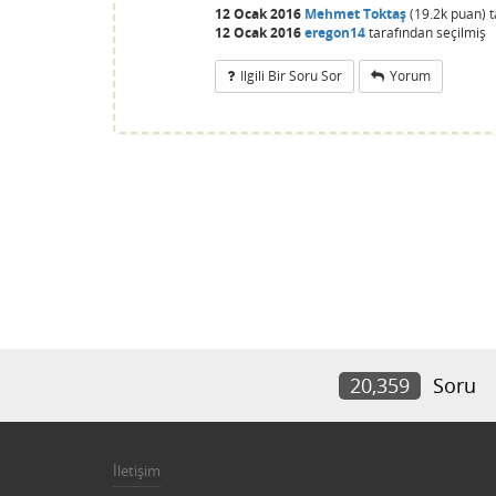
12 Ocak 2016
Mehmet Toktaş
(
19.2k
puan)
12 Ocak 2016
eregon14
tarafından
seçilmiş
Ilgili Bir Soru Sor
Yorum
20,359
Soru
İletişim