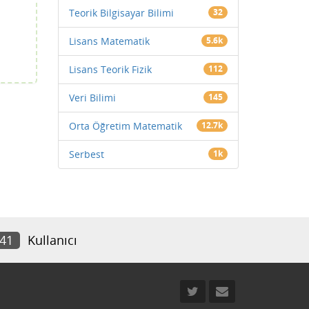
Teorik Bilgisayar Bilimi
32
Lisans Matematik
5.6k
Lisans Teorik Fizik
112
Veri Bilimi
145
Orta Öğretim Matematik
12.7k
Serbest
1k
741
Kullanıcı