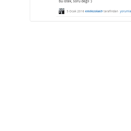
bu istek, soru degil :)
5 Ocak 2016
emilezola69
tarafından
yorumla