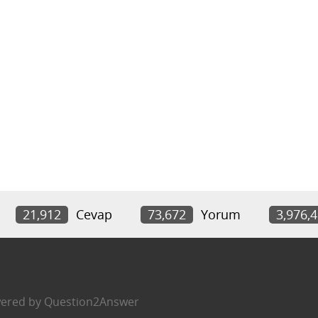
21,912
Cevap
73,672
Yorum
3,976,
ered by
Question2Answer