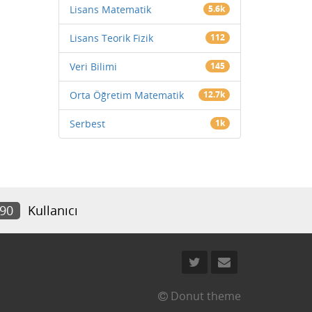
Lisans Matematik
5.6k
Lisans Teorik Fizik
112
Veri Bilimi
145
Orta Öğretim Matematik
12.7k
Serbest
1k
490
Kullanıcı
Donut theme