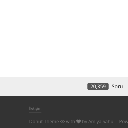
20,359
Soru
İletişim
Donut Theme
with
by
Amiya Sahu
Pow