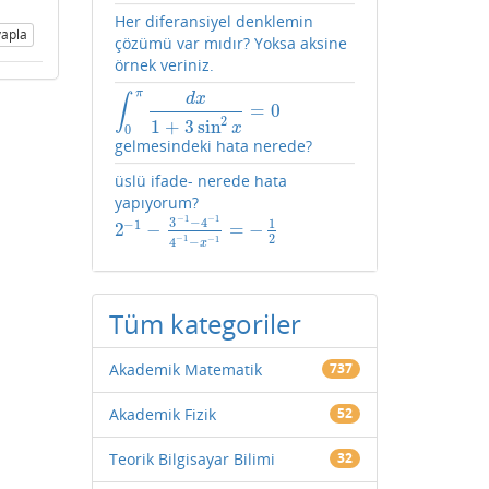
Her diferansiyel denklemin
apla
çözümü var mıdır? Yoksa aksine
örnek veriniz.
π
∫
d
x
=
0
∫
0
π
d
x
1
+
3
sin
2
x
=
0
2
1
+
3
sin
x
0
gelmesindeki hata nerede?
üslü ifade- nerede hata
yapıyorum?
−
1
−
1
3
−
4
1
−
1
2
−
=
−
2
−
1
−
3
−
1
−
4
−
1
4
−
1
−
x
−
1
=
−
1
2
2
−
1
−
1
4
−
x
Tüm kategoriler
Akademik Matematik
737
Akademik Fizik
52
Teorik Bilgisayar Bilimi
32