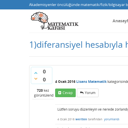
Akademisyenler öncülüğünde matematik/fizik/bilgisayar bi
Anasay
1)diferansiyel hesabıyla 
0
0
4 Ocak 2016
Lisans Matematik
kategorisind
720
kez
Cevap
Yorum
görüntülendi
Lütfen soruyu düzenleyin ve nerede zorlandığ
4 Ocak 2016
wertten
tarafından
yorumlandı