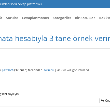
limleri soru cevap platformu
fa
Sorular
Cevaplanmamış
Kategoriler
Bir Soru Sor
Hakkı
hata hesabıyla 3 tane örnek veri
e
patriot8
(
32
puan)
tarafından
soruldu
|
720
kez görüntülendi
ınızı söyleyin.
Cev