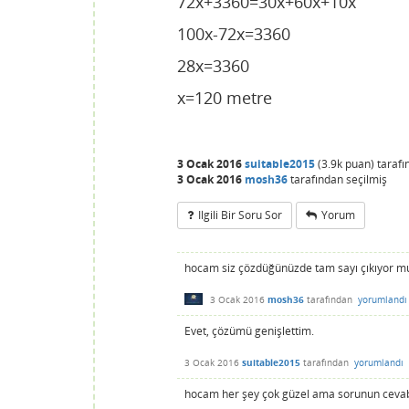
72x+3360=30x+60x+10x
100x-72x=3360
28x=3360
x=120 metre
3 Ocak 2016
suitable2015
(
3.9k
puan)
taraf
3 Ocak 2016
mosh36
tarafından
seçilmiş
Ilgili Bir Soru Sor
Yorum
hocam siz çözdüğünüzde tam sayı çıkıyor m
3 Ocak 2016
mosh36
tarafından
yorumlandı
Evet, çözümü genişlettim.
3 Ocak 2016
suitable2015
tarafından
yorumlandı
hocam her şey çok güzel ama sorunun cevabı