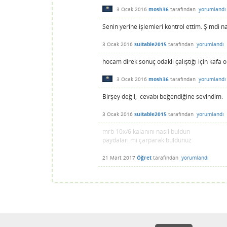
3 Ocak 2016
mosh36
tarafından
yorumlandı
Senin yerine işlemleri kontrol ettim. Şimdi na
3 Ocak 2016
suitable2015
tarafından
yorumlandı
hocam direk sonuç odaklı çalıştığı için kafa
3 Ocak 2016
mosh36
tarafından
yorumlandı
Birşey değil, cevabı beğendiğine sevindim.
3 Ocak 2016
suitable2015
tarafından
yorumlandı
mrb 10x/6 kalanını nasıl buldun
paydaları mı çarparak buldunuz
21 Mart 2017
Öğret
tarafından
yorumlandı