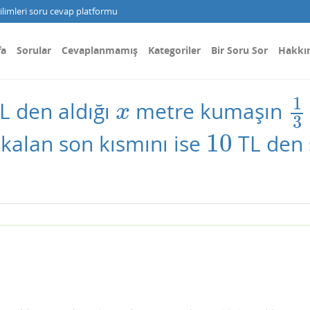
limleri soru cevap platformu
fa
Sorular
Cevaplanmamış
Kategoriler
Bir Soru Sor
Hakkı
1
L den aldığı
metre kumaşın
x
1
x
3
10
 kalan son kısmını ise
TL den 
10