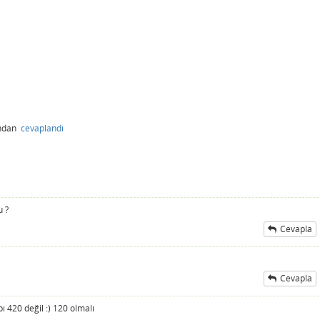
ından
cevaplandı
u ?
Cevapla
Cevapla
 420 değil :) 120 olmalı