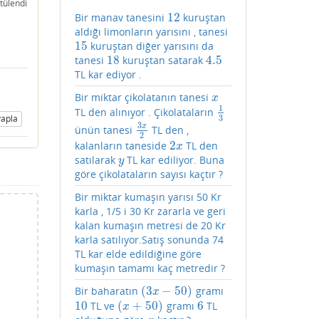
tülendi
12
Bir manav tanesini
kuruştan
12
aldığı limonların yarısını , tanesi
15
kuruştan diğer yarısını da
15
18
4.5
tanesi
kuruştan satarak
18
4.5
TL kar ediyor .
Bir miktar çikolatanın tanesi
x
x
1
TL den alınıyor . Çikolataların
1
3
apla
3
3
x
ünün tanesi
TL den ,
3
x
2
2
2
kalanların taneside
TL den
2
x
x
satılarak
TL kar ediliyor. Buna
y
y
göre çikolataların sayısı kaçtır ?
Bir miktar kumaşın yarısı 50 Kr
karla , 1/5 i 30 Kr zararla ve geri
kalan kumaşın metresi de 20 Kr
karla satılıyor.Satış sonunda 74
TL kar elde edildiğine göre
kumaşın tamamı kaç metredir ?
(
3
−
50
)
Bir baharatın
gramı
(
3
x
−
50
)
x
10
(
+
50
)
6
TL ve
gramı
TL
10
(
x
+
50
)
6
x