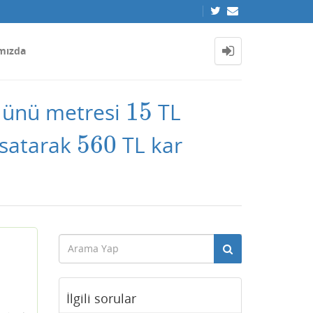
mızda
15
ünü metresi
TL
3
15
560
satarak
TL kar
560
İlgili sorular