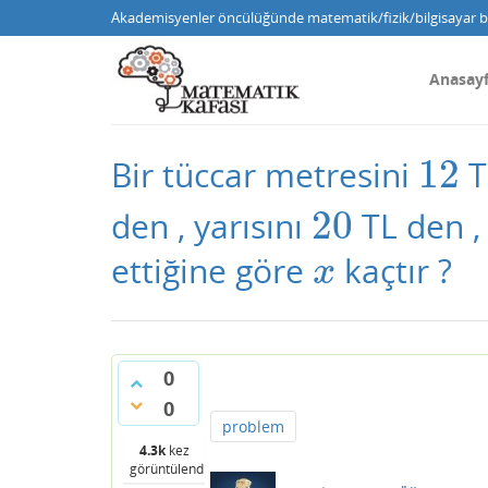
Akademisyenler öncülüğünde matematik/fizik/bilgisayar bi
Anasay
12
Bir tüccar metresini
T
12
20
den , yarısını
TL den ,
20
ettiğine göre
kaçtır ?
x
x
0
0
problem
4.3k
kez
görüntülendi