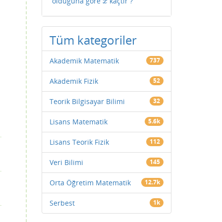
olduğuna göre
kaçtır ?
x
x
Tüm kategoriler
Akademik Matematik
737
Akademik Fizik
52
Teorik Bilgisayar Bilimi
32
Lisans Matematik
5.6k
Lisans Teorik Fizik
112
Veri Bilimi
145
Orta Öğretim Matematik
12.7k
Serbest
1k