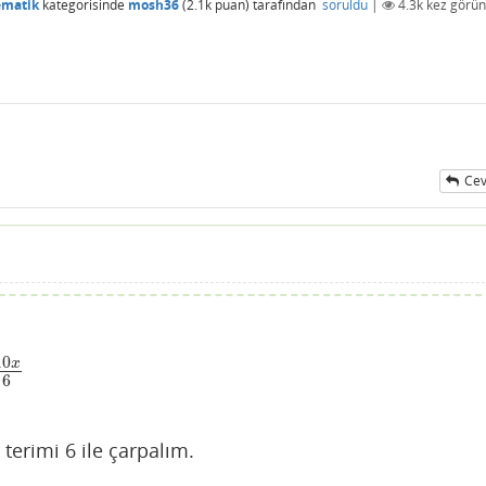
ematik
kategorisinde
mosh36
(
2.1k
puan)
tarafından
soruldu
|
4.3k
kez görün
Cev
10
x
6
terimi 6 ile çarpalım.