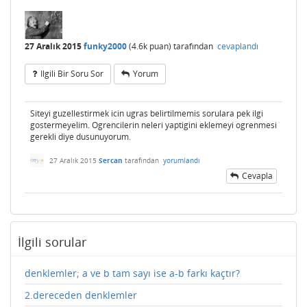
27 Aralık 2015
funky2000
(
4.6k
puan)
tarafından
cevaplandı
Ilgili Bir Soru Sor
Yorum
Siteyi guzellestirmek icin ugras belirtilmemis sorulara pek ilgi
gostermeyelim. Ogrencilerin neleri yaptigini eklemeyi ogrenmesi
gerekli diye dusunuyorum.
27 Aralık 2015
Sercan
tarafından
yorumlandı
Cevapla
İlgili sorular
denklemler; a ve b tam sayı ise a-b farkı kaçtır?
2.dereceden denklemler