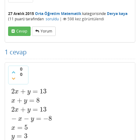
27 Aralık 2015
Orta Öğretim Matematik
kategorisinde
Derya kaya
(
11
puan)
tarafından
soruldu
|
598
kez görüntülendi
Cevap
Yorum
1
cevap
0
0
2
+
=
13
2
x
+
y
=
13
x
+
y
=
8
2
x
+
y
=
13
−
x
−
y
=
−
8
x
=
5
y
=
3
x
y
+
=
8
x
y
2
+
=
13
x
y
−
−
=
−
8
x
y
=
5
x
=
3
y