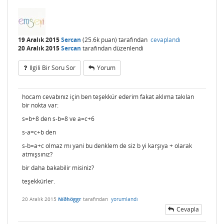
19 Aralık 2015
Sercan
(
25.6k
puan)
tarafından
cevaplandı
20 Aralık 2015
Sercan
tarafından
düzenlendi
Ilgili Bir Soru Sor
Yorum
hocam cevabınız için ben teşekkür ederim fakat aklıma takılan
bir nokta var:
s=b+8 den s-b=8 ve a=c+6
s-a=c+b den
s-b=a+c olmaz mı yani bu denklem de siz b yi karşıya + olarak
atmışsınız?
bir daha bakabilir misiniz?
teşekkürler.
20 Aralık 2015
Níðhöggr
tarafından
yorumlandı
Cevapla