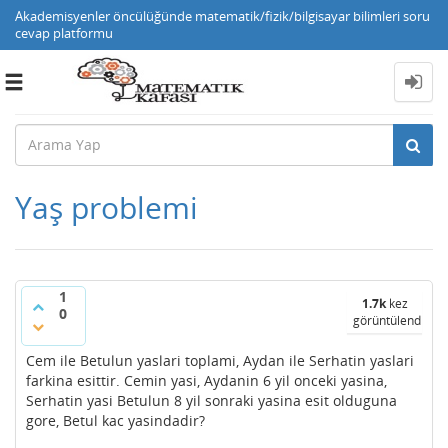
Akademisyenler öncülüğünde matematik/fizik/bilgisayar bilimleri soru
cevap platformu
Toggle
navigation
Yaş problemi
1
1.7k
kez
0
görüntülendi
Cem ile Betulun yaslari toplami, Aydan ile Serhatin yaslari
farkina esittir. Cemin yasi, Aydanin 6 yil onceki yasina,
Serhatin yasi Betulun 8 yil sonraki yasina esit olduguna
gore, Betul kac yasindadir?