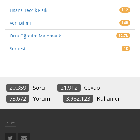
Lisans Teorik Fizik
112
Veri Bilimi
145
Orta Öğretim Matematik
12.7k
Serbest
1k
20,359
Soru
21,912
Cevap
73,672
Yorum
3,982,123
Kullanıcı
İletişim