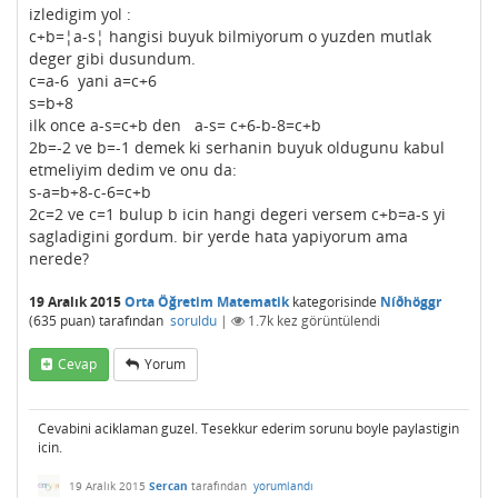
izledigim yol :
c+b=¦a-s¦ hangisi buyuk bilmiyorum o yuzden mutlak
deger gibi dusundum.
c=a-6 yani a=c+6
s=b+8
ilk once a-s=c+b den a-s= c+6-b-8=c+b
2b=-2 ve b=-1 demek ki serhanin buyuk oldugunu kabul
etmeliyim dedim ve onu da:
s-a=b+8-c-6=c+b
2c=2 ve c=1 bulup b icin hangi degeri versem c+b=a-s yi
sagladigini gordum. bir yerde hata yapiyorum ama
nerede?
19 Aralık 2015
Orta Öğretim Matematik
kategorisinde
Níðhöggr
(
635
puan)
tarafından
soruldu
|
1.7k
kez görüntülendi
Cevap
Yorum
Cevabini aciklaman guzel. Tesekkur ederim sorunu boyle paylastigin
icin.
19 Aralık 2015
Sercan
tarafından
yorumlandı