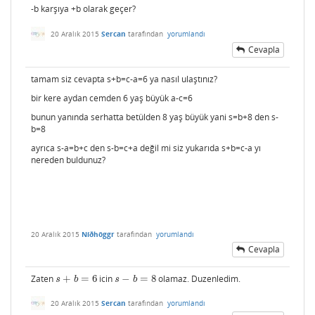
-b karşıya +b olarak geçer?
20 Aralık 2015
Sercan
tarafından
yorumlandı
Cevapla
tamam siz cevapta s+b=c-a=6 ya nasıl ulaştınız?
bir kere aydan cemden 6 yaş büyük a-c=6
bunun yanında serhatta betülden 8 yaş büyük yani s=b+8 den s-
b=8
ayrıca s-a=b+c den s-b=c+a değil mi siz yukarıda s+b=c-a yı
nereden buldunuz?
20 Aralık 2015
Níðhöggr
tarafından
yorumlandı
Cevapla
Zaten
+
=
6
icin
−
=
8
olamaz. Duzenledim.
s
+
b
=
6
s
−
b
=
8
s
b
s
b
20 Aralık 2015
Sercan
tarafından
yorumlandı