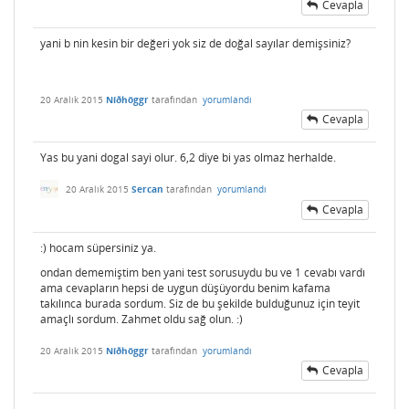
Cevapla
yani b nin kesin bir değeri yok siz de doğal sayılar demişsiniz?
20 Aralık 2015
Níðhöggr
tarafından
yorumlandı
Cevapla
Yas bu yani dogal sayi olur. 6,2 diye bi yas olmaz herhalde.
20 Aralık 2015
Sercan
tarafından
yorumlandı
Cevapla
:) hocam süpersiniz ya.
ondan dememiştim ben yani test sorusuydu bu ve 1 cevabı vardı
ama cevapların hepsi de uygun düşüyordu benim kafama
takılınca burada sordum. Siz de bu şekilde bulduğunuz için teyit
amaçlı sordum. Zahmet oldu sağ olun. :)
20 Aralık 2015
Níðhöggr
tarafından
yorumlandı
Cevapla