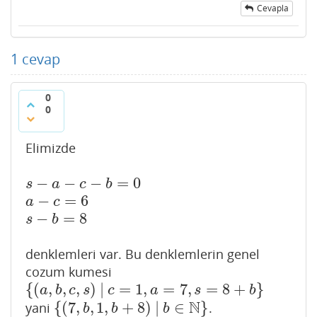
Cevapla
1
cevap
0
0
Elimizde
−
−
−
=
0
s
−
a
−
c
−
b
=
0
s
a
c
b
−
=
6
a
−
c
=
6
a
c
−
=
8
s
−
b
=
8
s
b
denklemleri var. Bu denklemlerin genel
cozum kumesi
{
(
,
,
,
)
|
=
1
,
=
7
,
=
8
+
}
{
(
a
,
b
,
c
,
s
)
|
c
=
1
,
a
=
7
,
s
=
8
+
b
}
a
b
c
s
c
a
s
b
N
{
(
7
,
,
1
,
+
8
)
|
∈
}
yani
.
{
(
7
,
b
,
1
,
b
+
8
)
|
b
∈
N
}
b
b
b