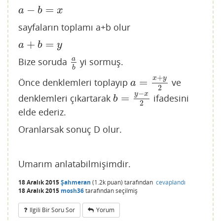
−
=
a
−
b
=
x
a
b
x
sayfaların toplamı a+b olur
+
=
a
+
b
=
y
a
b
y
a
Bize soruda
yi sormuş.
a
b
b
+
x
y
=
Önce denklemleri toplayıp
ve
a
=
x
+
y
2
a
2
−
y
x
=
denklemleri çıkartarak
ifadesini
b
=
y
−
x
2
b
2
elde ederiz.
Oranlarsak sonuç D olur.
Umarım anlatabilmişimdir.
18 Aralık 2015
Şahmeran
(
1.2k
puan)
tarafından
cevaplandı
18 Aralık 2015
mosh36
tarafından
seçilmiş
Ilgili Bir Soru Sor
Yorum