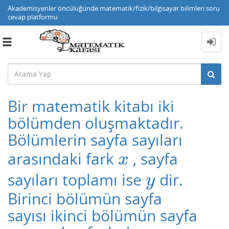
Akademisyenler öncülüğünde matematik/fizik/bilgisayar bilimleri soru
cevap platformu
Toggle
navigation
Bir matematik kitabı iki
bölümden oluşmaktadır.
Bölümlerin sayfa sayıları
arasındaki fark
, sayfa
x
x
sayıları toplamı ise
dir.
y
y
Birinci bölümün sayfa
sayısı ikinci bölümün sayfa