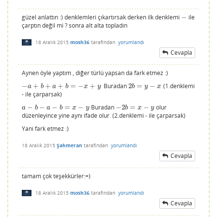
güzel anlattın :) denklemleri çıkartırsak derken ilk denklemi
−
ile
−
çarptın değil mi ? sonra alt alta topladın
18 Aralık 2015
mosh36
tarafından
yorumlandı
Cevapla
Aynen öyle yaptım , diğer türlü yapsan da fark etmez :)
−
+
+
+
=
−
+
Buradan
2
=
−
(1.denklemi
−
a
+
b
+
a
+
b
=
−
x
+
y
2
b
=
y
−
x
a
b
a
b
x
y
b
y
x
- ile çarparsak)
−
−
−
=
−
Buradan
−
2
=
−
olur
a
−
b
−
a
−
b
=
x
−
y
−
2
b
=
x
−
y
a
b
a
b
x
y
b
x
y
düzenleyince yine aynı ifade olur. (2.denklemi - ile çarparsak)
Yani fark etmez :)
18 Aralık 2015
Şahmeran
tarafından
yorumlandı
Cevapla
tamam çok teşekkürler:=)
18 Aralık 2015
mosh36
tarafından
yorumlandı
Cevapla