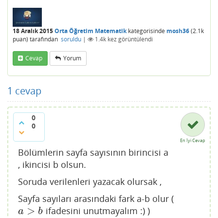
18 Aralık 2015
Orta Öğretim Matematik
kategorisinde
mosh36
(
2.1k
puan)
tarafından
soruldu
|
1.4k
kez görüntülendi
Cevap
Yorum
1
cevap
0
0
En İyi Cevap
Bölümlerin sayfa sayısının birincisi a
, ikincisi b olsun.
Soruda verilenleri yazacak olursak ,
Sayfa sayıları arasındaki fark a-b olur (
>
ifadesini unutmayalım :) )
a
>
b
a
b