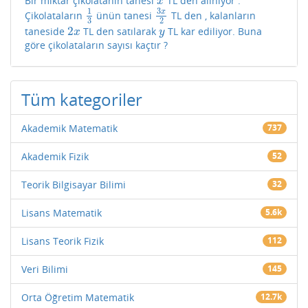
Bir miktar çikolatanın tanesi
TL den alınıyor .
x
x
3
1
x
Çikolataların
ünün tanesi
TL den , kalanların
1
3
3
x
2
3
2
2
taneside
TL den satılarak
TL kar ediliyor. Buna
2
x
y
x
y
göre çikolataların sayısı kaçtır ?
Tüm kategoriler
Akademik Matematik
737
Akademik Fizik
52
Teorik Bilgisayar Bilimi
32
Lisans Matematik
5.6k
Lisans Teorik Fizik
112
Veri Bilimi
145
Orta Öğretim Matematik
12.7k