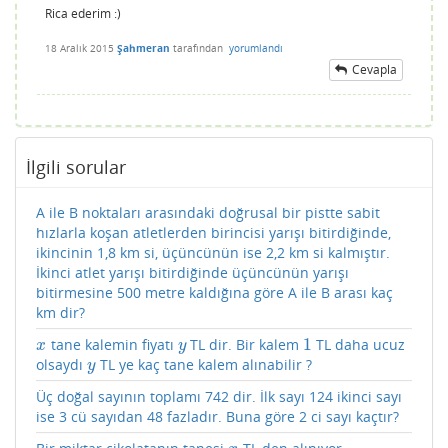
Rica ederim :)
18 Aralık 2015
Şahmeran
tarafından
yorumlandı
Cevapla
İlgili sorular
A ile B noktaları arasındaki doğrusal bir pistte sabit
hızlarla koşan atletlerden birincisi yarışı bitirdiğinde,
ikincinin 1,8 km si, üçüncünün ise 2,2 km si kalmıştır.
İkinci atlet yarışı bitirdiğinde üçüncünün yarışı
bitirmesine 500 metre kaldığına göre A ile B arası kaç
km dir?
1
tane kalemin fiyatı
TL dir. Bir kalem
TL daha ucuz
x
y
1
x
y
olsaydı
TL ye kaç tane kalem alınabilir ?
y
y
Üç doğal sayının toplamı 742 dir. İlk sayı 124 ikinci sayı
ise 3 cü sayıdan 48 fazladır. Buna göre 2 ci sayı kaçtır?