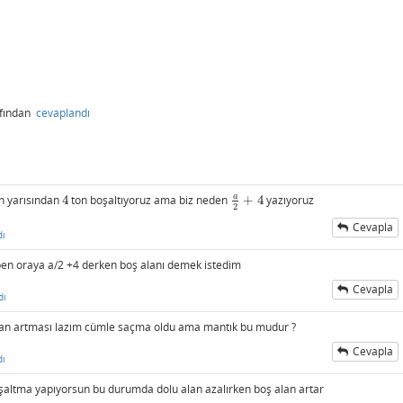
afından
cevaplandı
a
n yarısından
4
ton boşaltıyoruz ama biz neden
+
4
yazıyoruz
4
a
2
+
4
2
Cevapla
dı
ben oraya a/2 +4 derken boş alanı demek istedim
Cevapla
dı
 alan artması lazım cümle saçma oldu ama mantık bu mudur ?
Cevapla
dı
boşaltma yapıyorsun bu durumda dolu alan azalırken boş alan artar