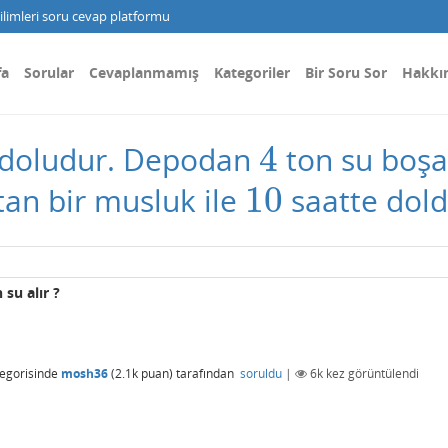
limleri soru cevap platformu
fa
Sorular
Cevaplanmamış
Kategoriler
Bir Soru Sor
Hakkı
4
e doludur. Depodan
ton su boşa
4
10
tan bir musluk ile
saatte dold
10
su alır ?
egorisinde
mosh36
(
2.1k
puan)
tarafından
soruldu
|
6k
kez görüntülendi