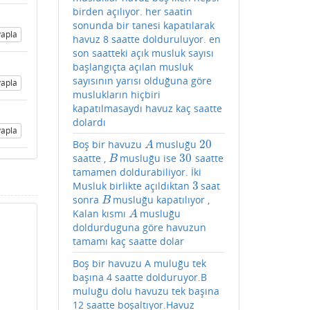
birden açılıyor. her saatin
sonunda bir tanesi kapatılarak
apla
havuz 8 saatte dolduruluyor. en
son saatteki açık musluk sayısı
başlangıçta açılan musluk
sayısının yarısı olduğuna göre
apla
muslukların hiçbiri
kapatılmasaydı havuz kaç saatte
dolardı
apla
20
Boş bir havuzu
musluğu
A
20
A
30
saatte ,
musluğu ise
saatte
B
30
B
tamamen doldurabiliyor. İki
3
Musluk birlikte açıldıktan
saat
3
sonra
musluğu kapatılıyor ,
B
B
Kalan kısmı
musluğu
A
A
doldurduguna göre havuzun
tamamı kaç saatte dolar
Boş bir havuzu A muluğu tek
başına 4 saatte dolduruyor.B
muluğu dolu havuzu tek başına
12 saatte boşaltıyor.Havuz