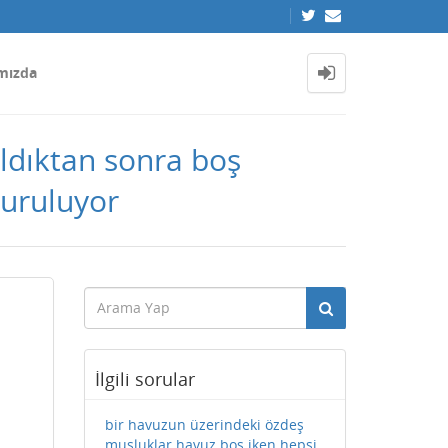
mızda
ldıktan sonra boş
uruluyor
İlgili sorular
bir havuzun üzerindeki özdeş
musluklar havuz boş iken hepsi