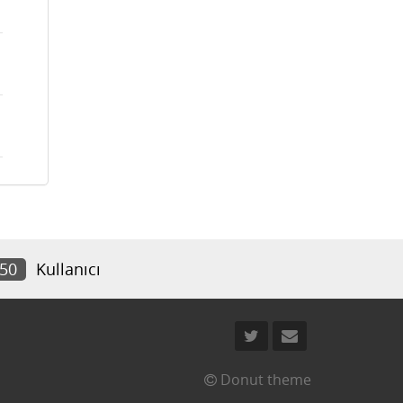
250
Kullanıcı
Donut theme