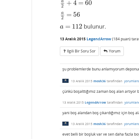
+
4
=
60
a
a
2
+
4
=
60
2
=
56
a
a
2
=
56
2
=
112
bulunur.
a
=
112
a
13 Aralık 2015
LegendArrow
(
184
puan)
tar
Ilgili Bir Soru Sor
Yorum
şu problemlerde bunu anlamıyorum deponu
13 Aralık 2015
mosh36
tarafından
yorumlan
çünkü boşalttığımız zaman boş alan artıyor 
13 Aralık 2015
LegendArrow
tarafından
yorumlan
yani boş alandan boş çıkardığımız için boş
13 Aralık 2015
mosh36
tarafından
yorumlan
evet belli bir boşluk var ve sen daha fazla 