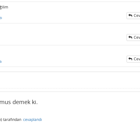
ğilim
Cev
dı
Cev
ı
Cev
dı
mus demek ki.
)
tarafından
cevaplandı