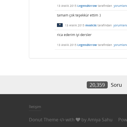
13 Aralık 2015
LegendArrow
tarafından
yorumlan
tamam çok teşekkür ettim :)
13 Aralık 2015
mosh36
tarafından
yorumlan
rica ederim iyi dersler
13 Aralık 2015
LegendArrow
tarafından
yorumlan
20,359
Soru
İletişim
Donut Theme
with
by
Amiya Sahu
Pow