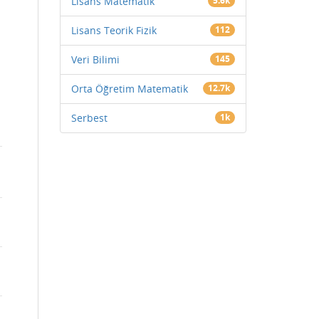
Lisans Matematik
5.6k
Lisans Teorik Fizik
112
Veri Bilimi
145
Orta Öğretim Matematik
12.7k
Serbest
1k