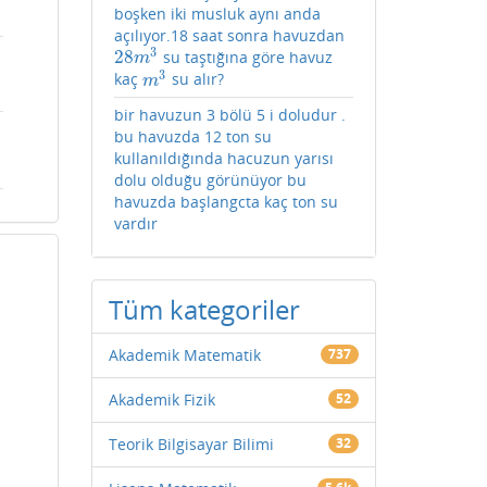
boşken iki musluk aynı anda
açılıyor.18 saat sonra havuzdan
3
28
su taştığına göre havuz
28
m
3
m
3
kaç
su alır?
m
3
m
bir havuzun 3 bölü 5 i doludur .
bu havuzda 12 ton su
kullanıldığında hacuzun yarısı
dolu olduğu görünüyor bu
havuzda başlangcta kaç ton su
vardır
Tüm kategoriler
Akademik Matematik
737
r
Akademik Fizik
52
Teorik Bilgisayar Bilimi
32