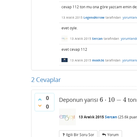
cevap 112 ton mu ona göre yazcam emin de
13 Aralık 2015
LegendArrow
tarafından
yorumlan
evet oyle.
13 Aralık 2015
Sercan
tarafından
yorumland
evet cevap 112
13 Aralık 2015
mosh36
tarafından
yorumlan
2
Cevaplar
0
6
⋅
10
−
4
Deponun yarisi
ton
6
⋅
10
−
4
0
13 Aralık 2015
Sercan
(
25.6k
puan
Ilgili Bir Soru Sor
Yorum