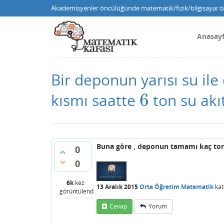
Akademisyenler öncülüğünde matematik/fizik/bilgisayar bi
Anasay
Bir deponun yarısı su il
6
kısmı saatte
ton su akı
6
Buna göre , deponun tamamı kaç ton 
0
0
6k
kez
13 Aralık 2015
Orta Öğretim Matematik
kat
görüntülendi
Cevap
Yorum