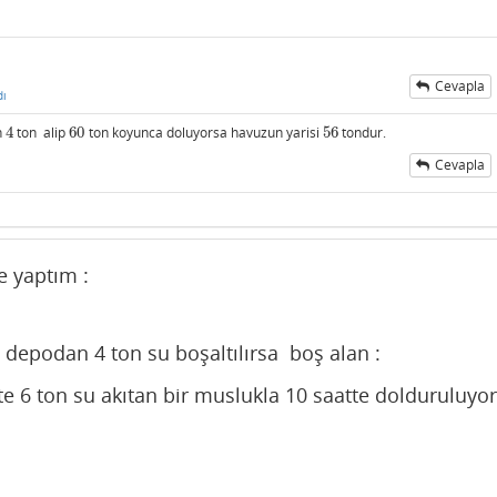
Cevapla
dı
n
4
ton alip
60
ton koyunca doluyorsa havuzun yarisi
56
tondur.
4
60
56
Cevapla
ı
 yaptım :
 depodan 4 ton su boşaltılırsa boş alan :
e 6 ton su akıtan bir muslukla 10 saatte dolduruluyo