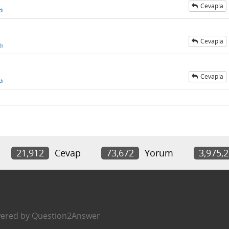
Cevapla
dı
Cevapla
dı
Cevapla
dı
21,912
Cevap
73,672
Yorum
3,975,
ered by
Question2Answer