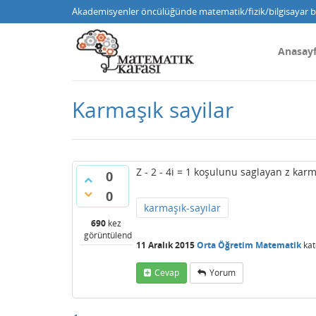
Akademisyenler öncülüğünde matematik/fizik/bilgisayar bi
Anasay
Karmaşık sayilar
Z - 2 - 4i = 1 koşulunu saglayan z ka
0
0
karmaşık-sayılar
690
kez
görüntülendi
11 Aralık 2015
Orta Öğretim Matematik
kat
Cevap
Yorum