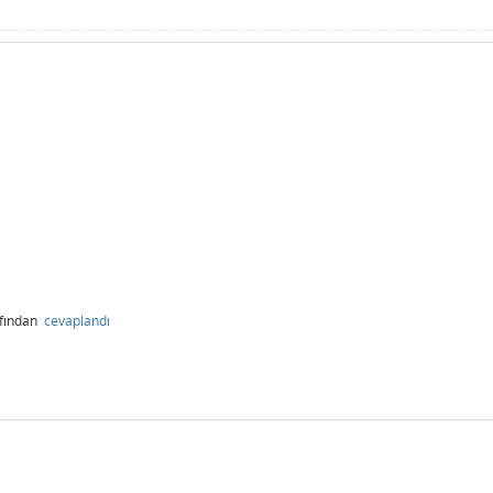
afından
cevaplandı