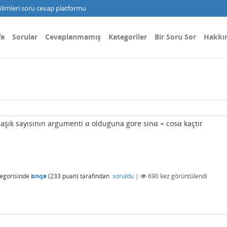
limleri soru cevap platformu
fa
Sorular
Cevaplanmamış
Kategoriler
Bir Soru Sor
Hakkı
rmaşık sayısının argumenti
olduguna gore sin
+ cos
kaçtır
a
a
a
a
a
a
egorisinde
bnqe
(
233
puan)
tarafından
soruldu
|
690
kez görüntülendi