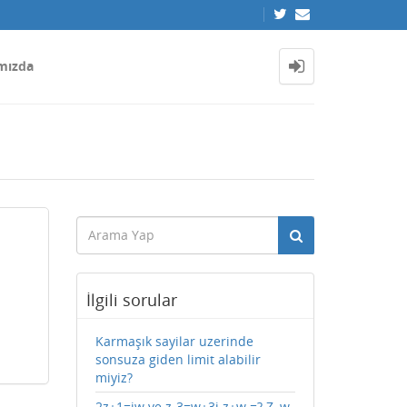
mızda
İlgili sorular
Karmaşık sayilar uzerinde
sonsuza giden limit alabilir
miyiz?
2z+1=iw ve z-3=w+3i z+w =? Z, w