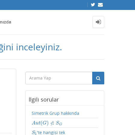
mızda
iğini inceleyiniz.
İlgili sorular
Simetrik Grup hakkında
⋪
(
)
A
u
t
(
G
)
⋪
S
G
A
u
t
G
S
G
'te hangisi tek
S
5
S
5