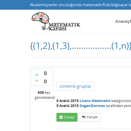
Akademisyenler öncülüğünde matematik/fizik/bilgisayar bi
Anasay
{(1,2),(1,3),................
0
0
simetrik-gruplar
939
kez
görüntülendi
9 Aralık 2015
Lisans Matematik
kategorisin
9 Aralık 2015
DoganDonmez
tarafından
yeni
Cevap
Yorum