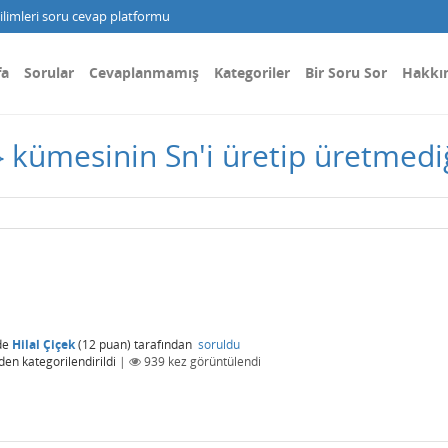
limleri soru cevap platformu
fa
Sorular
Cevaplanmamış
Kategoriler
Bir Soru Sor
Hakkı
.(1,n)} kümesinin Sn'i üretip üretmed
de
Hilal Çiçek
(
12
puan)
tarafından
soruldu
den kategorilendirildi
|
939
kez görüntülendi