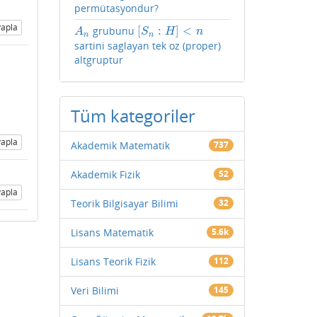
permütasyondur?
apla
[
:
]
<
grubunu
A
n
[
S
n
:
H
]
<
n
A
S
H
n
n
n
sartini saglayan tek oz (proper)
altgruptur
Tüm kategoriler
apla
Akademik Matematik
737
Akademik Fizik
52
apla
Teorik Bilgisayar Bilimi
32
Lisans Matematik
5.6k
Lisans Teorik Fizik
112
Veri Bilimi
145