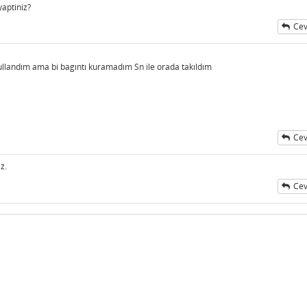
 yaptiniz?
Cev
llandım ama bi bagıntı kuramadım Sn ile orada takıldım
Cev
iz.
Cev