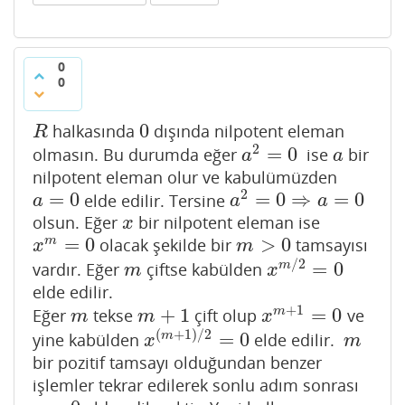
0
0
0
halkasında
dışında nilpotent eleman
R
0
R
2
=
0
olmasın. Bu durumda eğer
ise
bir
a
2
=
0
a
a
a
nilpotent eleman olur ve kabulümüzden
2
=
0
=
0
⇒
=
0
elde edilir. Tersine
a
=
0
a
2
=
0
⇒
a
=
0
a
a
a
olsun. Eğer
bir nilpotent eleman ise
x
x
=
0
>
0
m
olacak şekilde bir
tamsayısı
x
m
=
0
m
>
0
x
m
/
2
=
0
m
vardır. Eğer
çiftse kabülden
m
x
m
/
2
=
0
m
x
elde edilir.
+
1
+
1
=
0
m
Eğer
tekse
çift olup
ve
m
m
+
1
x
m
+
1
=
0
m
m
x
(
+
1
)
/
2
=
0
m
yine kabülden
elde edilir.
x
(
m
+
1
)
/
2
=
0
m
x
m
bir pozitif tamsayı olduğundan benzer
işlemler tekrar edilerek sonlu adım sonrası