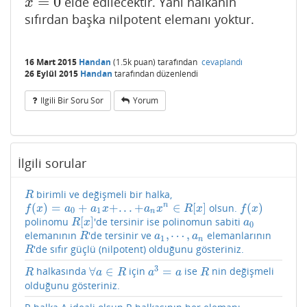
=
0
elde edilecektir. Yani halkanın
x
=
0
x
sıfırdan başka nilpotent elemanı yoktur.
16 Mart 2015
Handan
(
1.5k
puan)
tarafından
cevaplandı
26 Eylül 2015
Handan
tarafından
düzenlendi
Ilgili Bir Soru Sor
Yorum
İlgili sorular
birimli ve değişmeli bir halka,
R
R
(
)
=
+
+
.
.
.
+
∈
[
]
(
)
n
olsun.
f
(
x
)
=
a
0
+
a
1
x
+
.
.
.
+
a
n
x
n
∈
R
[
x
]
f
(
x
)
f
x
a
a
x
a
x
R
x
f
x
0
1
n
[
]
polinomu
'de tersinir ise polinomun sabiti
R
[
x
]
a
0
R
x
a
0
,
⋯
,
elemanının
'de tersinir ve
elemanlarının
R
a
1
,
⋯
,
a
n
R
a
a
1
n
'de sıfır güçlü (nilpotent) olduğunu gösteriniz.
R
R
3
∀
∈
=
halkasında
için
ise
nin değişmeli
R
∀
a
∈
R
a
3
=
a
R
R
a
R
a
a
R
olduğunu gösteriniz.