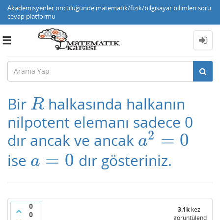
Akademisyenler öncülüğünde matematik/fizik/bilgisayar bilimleri soru
cevap platformu
Toggle
navigation
Bir
halkasında halkanın
R
R
nilpotent elemanı sadece 0
2
=
0
dır ancak ve ancak
a
2
=
0
a
=
0
ise
dır gösteriniz.
a
=
0
a
0
3.1k
kez
0
görüntülendi