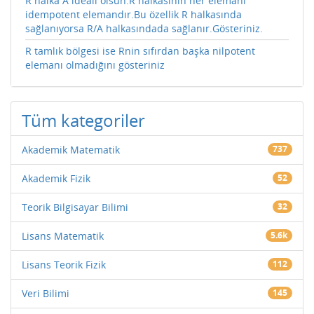
R halka A ideali olsun.R halkasının her elemanı
idempotent elemandır.Bu özellik R halkasında
sağlanıyorsa R/A halkasındada sağlanır.Gösteriniz.
R tamlık bölgesi ise Rnin sıfırdan başka nilpotent
elemanı olmadığını gösteriniz
Tüm kategoriler
Akademik Matematik
737
Akademik Fizik
52
Teorik Bilgisayar Bilimi
32
Lisans Matematik
5.6k
Lisans Teorik Fizik
112
Veri Bilimi
145