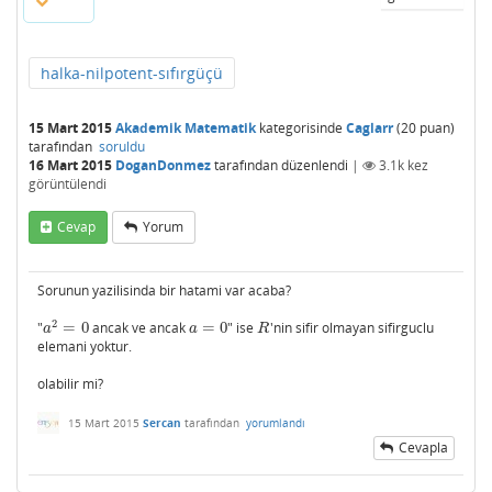
halka-nilpotent-sıfırgüçü
15 Mart 2015
Akademik Matematik
kategorisinde
Caglarr
(
20
puan)
tarafından
soruldu
16 Mart 2015
DoganDonmez
tarafından
düzenlendi
|
3.1k
kez
görüntülendi
Cevap
Yorum
Sorunun yazilisinda bir hatami var acaba?
2
"
=
0
ancak ve ancak
=
0
" ise
'nin sifir olmayan sifirguclu
a
2
=
0
a
=
0
R
a
a
R
elemani yoktur.
olabilir mi?
15 Mart 2015
Sercan
tarafından
yorumlandı
Cevapla