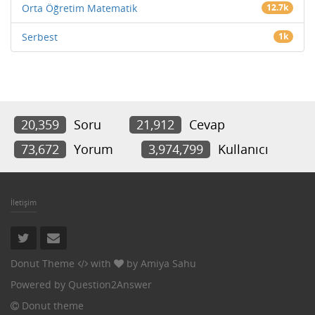
Orta Öğretim Matematik
12.7k
Serbest
1k
20,359
Soru
21,912
Cevap
73,672
Yorum
3,974,799
Kullanıcı
İletişim
Donut Theme
with
by
Amiya Sahu
Powered by
Question2Answer
Donut theme