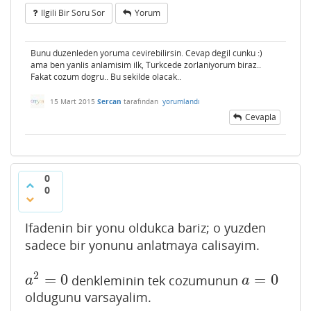
Ilgili Bir Soru Sor
Yorum
Bunu duzenleden yoruma cevirebilirsin. Cevap degil cunku :)
ama ben yanlis anlamisim ilk, Turkcede zorlaniyorum biraz..
Fakat cozum dogru.. Bu sekilde olacak..
15 Mart 2015
Sercan
tarafından
yorumlandı
Cevapla
0
0
Ifadenin bir yonu oldukca bariz; o yuzden
sadece bir yonunu anlatmaya calisayim.
2
=
0
=
0
denkleminin tek cozumunun
a
2
=
0
a
=
0
a
a
oldugunu varsayalim.