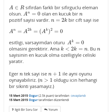
∈
sifirdan farkli bir sifirguclu eleman
A
∈
R
A
R
=
0
n
olsun.
olan en kucuk bir
A
n
=
0
n
A
n
=
2
pozitif sayisi vardir.
bir cift sayi ise
n
=
2
k
n
k
2
2
n
k
k
=
=
(
)
=
0
A
n
=
A
2
k
=
(
A
k
)
2
=
0
A
A
A
=
0
k
esitligi, varsayimdan oturu
A
k
=
0
A
<
2
=
olmasini gerektirir. Ama
. Bu
k
<
2
k
=
n
n
k
k
n
n
sayisinin en kucuk olma ozelligiyle celiski
yaratir.
+
1
Eger
tek sayi ise
ile ayni oyunu
n
n
+
1
n
n
>
1
oynayabiliriz. (
oldugu icin herhangi
n
>
1
n
bir sikinti yasamayiz.)
15 Mart 2015
Ozgur
(
2.5k
puan)
tarafından
cevaplandı
15 Mart 2015
Ozgur
tarafından
düzenlendi
Ilgili Bir Soru Sor
Yorum