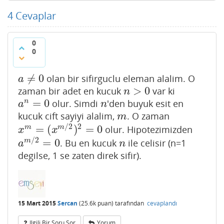
4
Cevaplar
0
0
≠
0
olan bir sifirguclu eleman alalim. O
a
≠
0
a
>
0
zaman bir adet en kucuk
var ki
n
>
0
n
=
0
n
olur. Simdi
'den buyuk esit en
a
n
=
0
n
a
n
kucuk cift sayiyi alalim,
. O zaman
m
m
/
2
2
=
(
)
=
0
m
m
olur. Hipotezimizden
x
m
=
(
x
m
/
2
)
2
=
0
x
x
/
2
=
0
m
. Bu en kucuk
ile celisir (n=1
a
m
/
2
=
0
n
a
n
degilse, 1 se zaten direk sifir).
15 Mart 2015
Sercan
(
25.6k
puan)
tarafından
cevaplandı
Ilgili Bir Soru Sor
Yorum