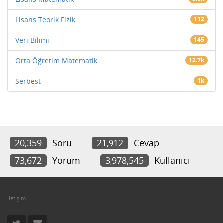
Lisans Teorik Fizik
112
Veri Bilimi
145
Orta Öğretim Matematik
12.7k
Serbest
1k
20,359
Soru
21,912
Cevap
73,672
Yorum
3,978,545
Kullanıcı
İletişim