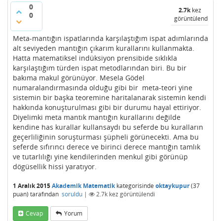
0
2.7k
kez
0
görüntülendi
Meta-mantığın ispatlarında karşılaştığım ispat adımlarında
alt seviyeden mantığın çıkarım kurallarını kullanmakta.
Hatta matematiksel indüksiyon prensibide sıklıkla
karşılaştığım türden ispat metodlarından biri. Bu bir
bakıma makul görünüyor. Mesela Gödel
numaralandırmasında olduğu gibi bir meta-teori yine
sistemin bir başka teoremine haritalanarak sistemin kendi
hakkında konuşturulması gibi bir durumu hayal ettiriyor.
Diyelimki meta mantık mantığın kurallarını değilde
kendine has kurallar kullansaydı bu seferde bu kuralların
geçerliliğinin soruşturması şüpheli görünecekti. Ama bu
seferde sıfırıncı derece ve birinci derece mantığın tamlık
ve tutarlılığı yine kendilerinden menkul gibi görünüp
dögüsellik hissi yaratıyor.
1 Aralık 2015
Akademik Matematik
kategorisinde
oktaykupur
(
37
puan)
tarafından
soruldu
|
2.7k
kez görüntülendi
Cevap
Yorum