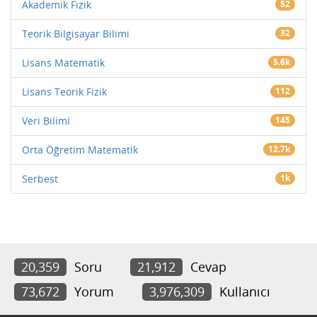
Akademik Fizik
52
Teorik Bilgisayar Bilimi
32
Lisans Matematik
5.6k
Lisans Teorik Fizik
112
Veri Bilimi
145
Orta Öğretim Matematik
12.7k
Serbest
1k
20,359
Soru
21,912
Cevap
73,672
Yorum
3,976,309
Kullanıcı