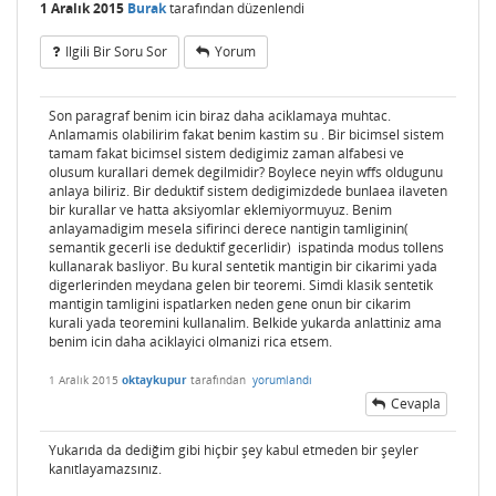
1 Aralık 2015
Burak
tarafından
düzenlendi
Ilgili Bir Soru Sor
Yorum
Son paragraf benim icin biraz daha aciklamaya muhtac.
Anlamamis olabilirim fakat benim kastim su . Bir bicimsel sistem
tamam fakat bicimsel sistem dedigimiz zaman alfabesi ve
olusum kurallari demek degilmidir? Boylece neyin wffs oldugunu
anlaya biliriz. Bir deduktif sistem dedigimizdede bunlaea ilaveten
bir kurallar ve hatta aksiyomlar eklemiyormuyuz. Benim
anlayamadigim mesela sifirinci derece nantigin tamliginin(
semantik gecerli ise deduktif gecerlidir) ispatinda modus tollens
kullanarak basliyor. Bu kural sentetik mantigin bir cikarimi yada
digerlerinden meydana gelen bir teoremi. Simdi klasik sentetik
mantigin tamligini ispatlarken neden gene onun bir cikarim
kurali yada teoremini kullanalim. Belkide yukarda anlattiniz ama
benim icin daha aciklayici olmanizi rica etsem.
1 Aralık 2015
oktaykupur
tarafından
yorumlandı
Cevapla
Yukarıda da dediğim gibi hiçbir şey kabul etmeden bir şeyler
kanıtlayamazsınız.