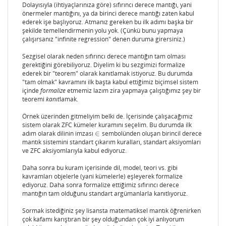
Dolayısıyla (ihtiyaçlarınıza göre) sıfırıncı derece mantığı, yani
önermeler mantığını, ya da birinci derece mantığı zaten kabul
ederek işe başlıyoruz. Atmanız gereken bu ilk adımı başka bir
şekilde temellendirmenin yolu yok. (Çünkü bunu yapmaya
çalışırsanız "infinite regression" denen duruma girersiniz.)
Sezgisel olarak neden sıfırıncı derece mantığın tam olması
gerektiğini görebiliyoruz. Diyelim ki bu sezgimizi formalize
ederek bir "teorem" olarak kanıtlamak istiyoruz. Bu durumda
"tam olmak" kavramını ilk başta kabul ettiğimiz biçimsel sistem
içinde
formalize
etmemiz lazım zira yapmaya çalıştığımız şey bir
teoremi
kanıt
lamak.
Örnek üzerinden gitmeliyim belki de. İçerisinde çalışacağımız
sistem olarak ZFC kümeler kuramını seçelim. Bu durumda ilk
adım olarak dilinin imzası
∈
sembolünden oluşan birincil derece
∈
mantık sistemini standart çıkarım kuralları, standart aksiyomları
ve ZFC aksiyomlarıyla kabul ediyoruz.
Daha sonra bu kuram içerisinde dil, model, teori vs. gibi
kavramları objelerle (yani kümelerle) eşleyerek formalize
ediyoruz. Daha sonra formalize ettiğimiz sıfırıncı derece
mantığın tam olduğunu standart argümanlarla kanıtlıyoruz.
Sormak istediğiniz şey lisansta matematiksel mantık öğrenirken
çok kafamı karıştıran bir şey olduğundan çok iyi anlıyorum