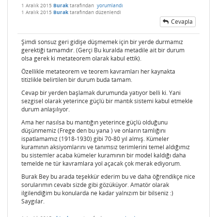
1 Aralık 2015
Burak
tarafından
yorumlandı
1 Aralık 2015
Burak
tarafından
düzenlendi
Cevapla
Şimdi sonsuz geri gidişe düşmemek için bir yerde durmamız
gerektiği tamamdır. (Gerçi Bu kuralda metadile ait bir durum
olsa gerek ki metateorem olarak kabul ettik).
Özellikle metateorem ve teorem kavramları her kaynakta
titizlikle belirtilen bir durum buda tamam.
Cevap bir yerden başlamak durumunda yatıyor belli ki. Yani
sezgisel olarak yeterince güçlü bir mantık sistemi kabul etmekle
durum anlaşılıyor.
Ama her nasılsa bu mantığın yeterince güçlü olduğunu
düşünmemiz (Frege den bu yana ) ve onların tamlığını
ispatlamamız (1918-1930) gibi 70-80 yıl almış. Kümeler
kuramının aksiyomlarını ve tanımsız terimlerini temel aldığımız
bu sistemler acaba kümeler kuramının bir model kaldığı daha
temelde ne tür kavramlara yol açacak çok merak ediyorum.
Burak Bey bu arada teşekkür ederim bu ve daha öğrendikçe nice
sorularımın cevabı sizde gibi gözüküyor. Amatör olarak
ilgilendiğim bu konularda ne kadar yalnızım bir bilseniz :)
Saygılar.