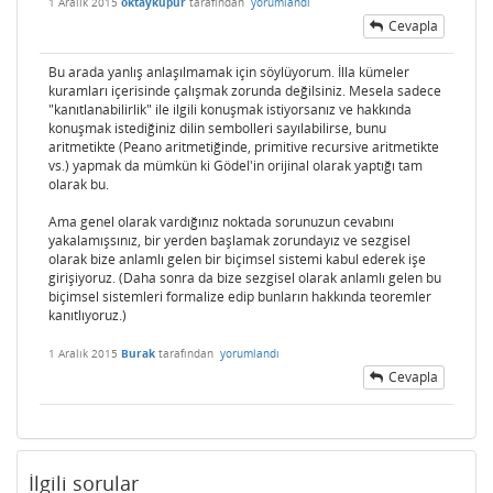
1 Aralık 2015
oktaykupur
tarafından
yorumlandı
Cevapla
Bu arada yanlış anlaşılmamak için söylüyorum. İlla kümeler
kuramları içerisinde çalışmak zorunda değilsiniz. Mesela sadece
"kanıtlanabilirlik" ile ilgili konuşmak istiyorsanız ve hakkında
konuşmak istediğiniz dilin sembolleri sayılabilirse, bunu
aritmetikte (Peano aritmetiğinde, primitive recursive aritmetikte
vs.) yapmak da mümkün ki Gödel'in orijinal olarak yaptığı tam
olarak bu.
Ama genel olarak vardığınız noktada sorunuzun cevabını
yakalamışsınız, bir yerden başlamak zorundayız ve sezgisel
olarak bize anlamlı gelen bir biçimsel sistemi kabul ederek işe
girişiyoruz. (Daha sonra da bize sezgisel olarak anlamlı gelen bu
biçimsel sistemleri formalize edip bunların hakkında teoremler
kanıtlıyoruz.)
1 Aralık 2015
Burak
tarafından
yorumlandı
Cevapla
İlgili sorular