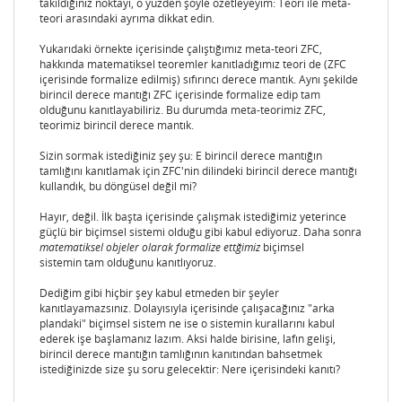
takıldığınız noktayı, o yüzden şöyle özetleyeyim: Teori ile meta-
teori arasındaki ayrıma dikkat edin.
Yukarıdaki örnekte içerisinde çalıştığımız meta-teori ZFC,
hakkında matematiksel teoremler kanıtladığımız teori de (ZFC
içerisinde formalize edilmiş) sıfırıncı derece mantık. Aynı şekilde
birincil derece mantığı ZFC içerisinde formalize edip tam
olduğunu kanıtlayabiliriz. Bu durumda meta-teorimiz ZFC,
teorimiz birincil derece mantık.
Sizin sormak istediğiniz şey şu: E birincil derece mantığın
tamlığını kanıtlamak için ZFC'nin dilindeki birincil derece mantığı
kullandık, bu döngüsel değil mi?
Hayır, değil. İlk başta içerisinde çalışmak istediğimiz yeterince
güçlü bir biçimsel sistemi olduğu gibi kabul ediyoruz. Daha sonra
matematiksel objeler olarak formalize ettğimiz
biçimsel
sistemin tam olduğunu kanıtlıyoruz.
Dediğim gibi hiçbir şey kabul etmeden bir şeyler
kanıtlayamazsınız. Dolayısıyla içerisinde çalışacağınız "arka
plandaki" biçimsel sistem ne ise o sistemin kurallarını kabul
ederek işe başlamanız lazım. Aksi halde birisine, lafın gelişi,
birincil derece mantığın tamlığının kanıtından bahsetmek
istediğinizde size şu soru gelecektir: Nere içerisindeki kanıtı?