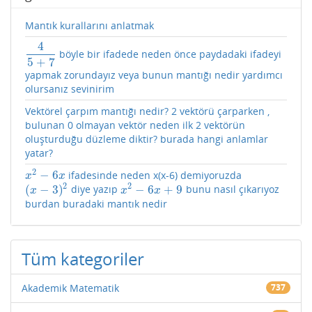
Mantık kurallarını anlatmak
4
böyle bir ifadede neden önce paydadaki ifadeyi
4
5
+
7
5
+
7
yapmak zorundayız veya bunun mantığı nedir yardımcı
olursanız sevinirim
Vektörel çarpım mantığı nedir? 2 vektörü çarparken ,
bulunan 0 olmayan vektör neden ilk 2 vektörün
oluşturduğu düzleme diktir? burada hangi anlamlar
yatar?
2
−
6
ifadesinde neden x(x-6) demiyoruzda
x
2
−
6
x
x
x
2
2
(
−
3
)
−
6
+
9
diye yazıp
bunu nasıl çıkarıyoz
(
x
−
3
)
2
x
2
−
6
x
+
9
x
x
x
burdan buradaki mantık nedir
Tüm kategoriler
Akademik Matematik
737