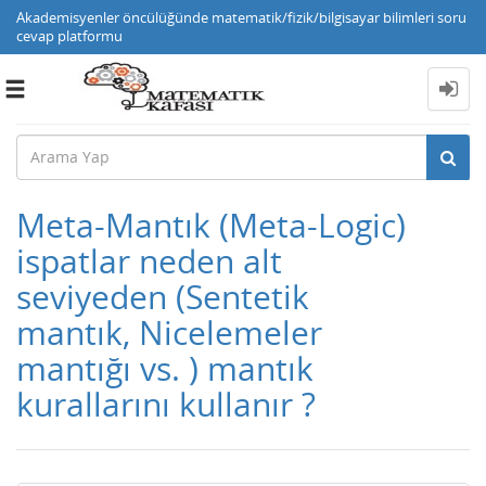
Akademisyenler öncülüğünde matematik/fizik/bilgisayar bilimleri soru
cevap platformu
Toggle
navigation
Meta-Mantık (Meta-Logic)
ispatlar neden alt
seviyeden (Sentetik
mantık, Nicelemeler
mantığı vs. ) mantık
kurallarını kullanır ?