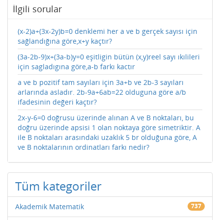
İlgili sorular
(x-2)a+(3x-2y)b=0 denklemi her a ve b gerçek sayısı için
sağlandığına göre,x+y kaçtır?
(3a-2b-9)x+(3a-b)y=0 eşitligin bütün (x,y)reel sayı ıkılileri
için sagladıgına göre,a-b farkı kactır
a ve b pozitif tam sayıları için 3a+b ve 2b-3 sayıları
arlarında asladır. 2b-9a+6ab=22 olduguna göre a/b
ifadesinin değeri kaçtır?
2x-y-6=0 doğrusu üzerinde alınan A ve B noktaları, bu
doğru üzerinde apsisi 1 olan noktaya göre simetriktir. A
ile B noktaları arasındaki uzaklık 5 br olduğuna göre, A
ve B noktalarının ordinatları farkı nedir?
Tüm kategoriler
Akademik Matematik
737