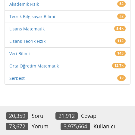
Akademik Fizik
52
Teorik Bilgisayar Bilimi
32
Lisans Matematik
5.6k
Lisans Teorik Fizik
112
Veri Bilimi
145
Orta Öğretim Matematik
12.7k
Serbest
1k
20,359
Soru
21,912
Cevap
73,672
Yorum
3,975,664
Kullanıcı