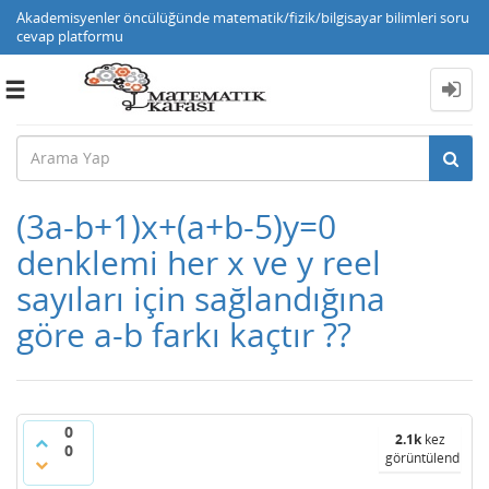
Akademisyenler öncülüğünde matematik/fizik/bilgisayar bilimleri soru
cevap platformu
Toggle
navigation
(3a-b+1)x+(a+b-5)y=0
denklemi her x ve y reel
sayıları için sağlandığına
göre a-b farkı kaçtır ??
0
2.1k
kez
0
görüntülendi