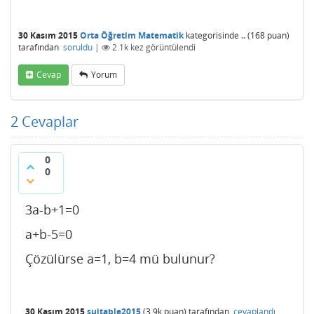
30 Kasım 2015
Orta Öğretim Matematik
kategorisinde
..
(
168
puan)
tarafından
soruldu
|
2.1k
kez görüntülendi
Cevap
Yorum
2
Cevaplar
0
0
3a-b+1=0
a+b-5=0
Çözülürse a=1, b=4 mü bulunur?
30 Kasım 2015
suitable2015
(
3.9k
puan)
tarafından
cevaplandı