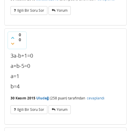
Ilgili Bir Soru Sor
Yorum
0
0
3a-b+1=0
a+b-5=0
a=1
b=4
30 Kasım 2015
Uludağ
(
258
puan)
tarafından
cevaplandı
Ilgili Bir Soru Sor
Yorum