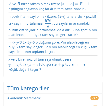
|
−
|
=
+
1
ve
birer rakam olmak üzere
A
B
|
x
−
A
|
=
B
+
1
A
B
x
A
B
eşitliiğini sağlayan kaç farklı
tam sayısı vardır ?
x
x
(
2
)
n pozitif tam sayi olmak üzere,
tane ardısık pozitif
(
2
n
)
n
576
tek sayının ortalamasi
, bu sayıların arasındaki
576
a
a
bütün çift sayilarin ortalaması da a dır. Buna göre n nin
alabileceği en büyük tam sayı değeri kactir?
-4<x-y<3 2x-3y=5 olduğuna göre, x'in alabileceği en
büyük tam sayı değeri ile y nin alabileceği en küçük tam
sayı değerinin toplamı kaçtır?
x ve y birer pozitif tam sayı olmak üzere
−
−
−
−
−
−
−
−
−
=
0
,
8
(
−
3
)
+
√
old.göre
toplamının en
y
=
0
,
8
(
x
−
3
)
x
+
y
y
x
x
y
küçük değeri kaçtır ?
Tüm kategoriler
Akademik Matematik
737