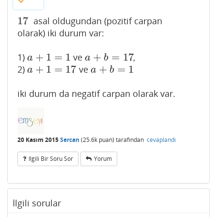
17
asal oldugundan (pozitif carpan
17
olarak) iki durum var:
+
1
=
1
+
=
17
1)
ve
,
a
+
1
=
1
a
+
b
=
17
a
a
b
+
1
=
17
+
=
1
2)
ve
a
+
1
=
17
a
+
b
=
1
a
a
b
iki durum da negatif carpan olarak var.
20 Kasım 2015
Sercan
(
25.6k
puan)
tarafından
cevaplandı
Ilgili Bir Soru Sor
Yorum
İlgili sorular