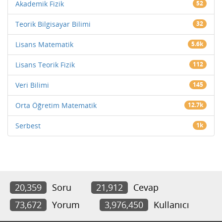
Akademik Fizik
52
Teorik Bilgisayar Bilimi
32
Lisans Matematik
5.6k
Lisans Teorik Fizik
112
Veri Bilimi
145
Orta Öğretim Matematik
12.7k
Serbest
1k
20,359
Soru
21,912
Cevap
73,672
Yorum
3,976,450
Kullanıcı