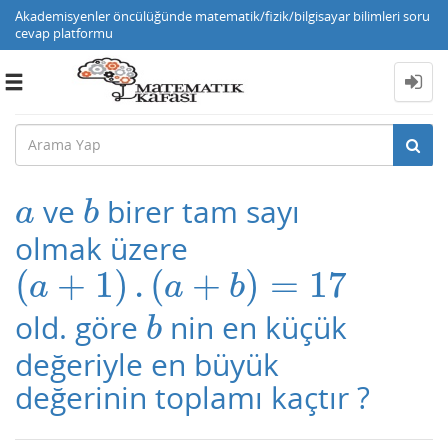
Akademisyenler öncülüğünde matematik/fizik/bilgisayar bilimleri soru
cevap platformu
Toggle
navigation
ve
birer tam sayı
a
b
a
b
olmak üzere
(
+
1
)
.
(
+
)
=
17
(
a
+
1
)
.
(
a
+
b
)
=
17
a
a
b
old. göre
nin en küçük
b
b
değeriyle en büyük
değerinin toplamı kaçtır ?