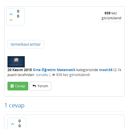
0
939
kez
0
görüntülendi
temelkavramlar
20 Kasım 2015
Orta Öğretim Matematik
kategorisinde
mosh36
(
2.1k
puan)
tarafından
soruldu
|
939
kez görüntülendi
Cevap
Yorum
1
cevap
0
0