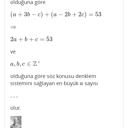
olduğuna göre
(
+
3
−
)
+
(
−
2
+
2
)
=
53
(
a
+
3
b
−
c
)
+
(
a
−
2
b
+
2
c
)
=
53
a
b
c
a
b
c
⇒
⇒
2
+
+
=
53
2
a
+
b
+
c
=
53
a
b
c
ve
+
Z
,
,
∈
a
,
b
,
c
∈
Z
+
a
b
c
olduğuna göre söz konusu denklem
sistemini sağlayan en büyük
sayısı
a
a
…
…
olur.