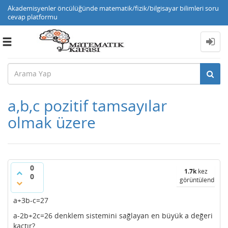
Akademisyenler öncülüğünde matematik/fizik/bilgisayar bilimleri soru
cevap platformu
Toggle
navigation
a,b,c pozitif tamsayılar
olmak üzere
0
1.7k
kez
0
görüntülendi
a+3b-c=27
a-2b+2c=26 denklem sistemini sağlayan en büyük a değeri
kaçtır?