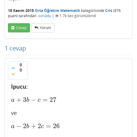
18 Kasım 2015
Orta Öğretim Matematik
kategorisinde
Cris
(
876
puan)
tarafından
soruldu
|
1.7k
kez görüntülendi
Cevap
Yorum
1
cevap
0
0
İpucu:
+
3
−
=
27
a
+
3
b
−
c
=
27
a
b
c
ve
−
2
+
2
=
26
a
−
2
b
+
2
c
=
26
a
b
c