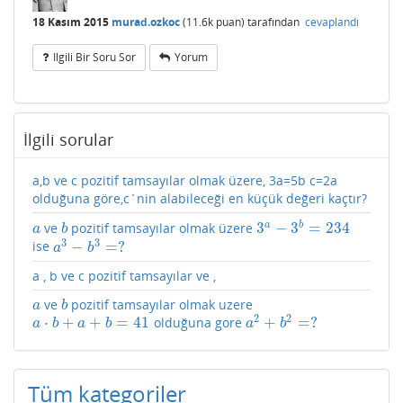
18 Kasım 2015
murad.ozkoc
(
11.6k
puan)
tarafından
cevaplandı
Ilgili Bir Soru Sor
Yorum
İlgili sorular
a,b ve c pozitif tamsayılar olmak üzere, 3a=5b c=2a
olduğuna göre,c`nin alabileceği en küçük değeri kaçtır?
3
−
3
=
234
a
b
ve
pozitif tamsayılar olmak üzere
a
b
3
a
−
3
b
=
234
a
b
3
3
−
=
?
ise
a
3
−
b
3
=
?
a
b
a , b ve c pozitif tamsayılar ve ,
ve
pozitif tamsayılar olmak uzere
a
b
a
b
2
2
⋅
+
+
=
41
+
=
?
olduğuna gore
a
⋅
b
+
a
+
b
=
41
a
2
+
b
2
=
?
a
b
a
b
a
b
Tüm kategoriler