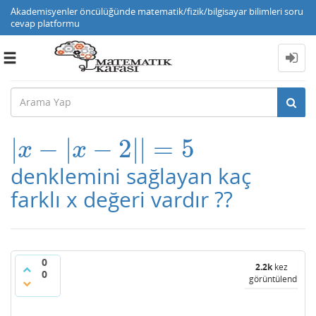
Akademisyenler öncülüğünde matematik/fizik/bilgisayar bilimleri soru
cevap platformu
Toggle
navigation
|
−
|
−
2
|
|
=
5
|
x
−
|
x
−
2
|
|
=
5
x
x
denklemini sağlayan kaç
farklı x değeri vardır ??
0
2.2k
kez
0
görüntülendi