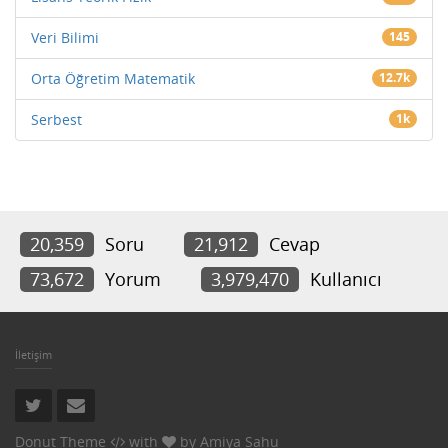
Veri Bilimi
145
Orta Öğretim Matematik
12.7k
Serbest
1k
20,359
Soru
21,912
Cevap
73,672
Yorum
3,979,470
Kullanıcı
İletişim
Donut Theme
with
by
Amiya Sahu