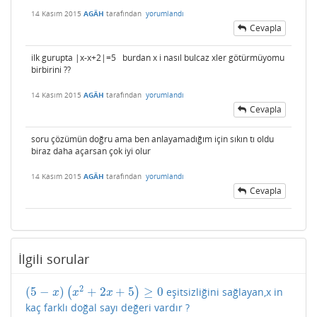
14 Kasım 2015
AGÂH
tarafından
yorumlandı
Cevapla
ilk gurupta |x-x+2|=5 burdan x i nasıl bulcaz xler götürmüyomu
birbirini ??
14 Kasım 2015
AGÂH
tarafından
yorumlandı
Cevapla
soru çözümün doğru ama ben anlayamadığım için sıkın tı oldu
biraz daha açarsan çok iyi olur
14 Kasım 2015
AGÂH
tarafından
yorumlandı
Cevapla
İlgili sorular
2
(
5
−
)
+
2
+
5
≥
0
(
)
eşitsizliğini sağlayan,x in
(
5
−
x
)
(
x
2
+
2
x
+
5
)
≥
0
x
x
x
kaç farklı doğal sayı değeri vardır ?