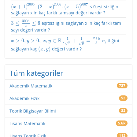
2005
2006
2007
(
+
1
)
.
(
2
−
)
.
(
−
5
)
< 0,eşitsizliğini
(
x
+
1
)
2005
.
(
2
−
x
)
2006
.
(
x
−
5
)
2007
x
x
x
sağlayan x in kaç farklı tamsayı değeri vardır ?
3005
3
≤
≤
6
eşitsizliğini sağlayan x in kaç farklı tam
3
≤
3005
x
≤
6
x
sayı değeri vardır ?
+
x
y
1
1
R
>
0
,
>
0
,
,
∈
+
=
,
eşitliğini
x
>
0
,
y
>
0
,
x
,
y
∈
R
1
x
+
1
y
=
x
+
y
5
x
y
x
y
5
y
√
√
x
(
,
)
sağlayan kaç
değeri vardır ?
(
x
,
y
)
x
y
Tüm kategoriler
Akademik Matematik
737
Akademik Fizik
52
Teorik Bilgisayar Bilimi
32
Lisans Matematik
5.6k
Lisans Teorik Fizik
112