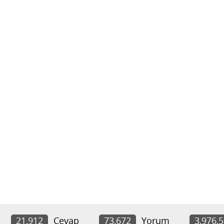
21,912
Cevap
73,672
Yorum
3,976,