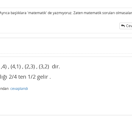
 Ayrıca başlıklara 'matematik' de yazmıyoruz. Zaten matematik soruları olmasalar
Cev
, (4,1) , (2,3) , (3,2) dir.
ığı 2/4 ten 1/2 gelir .
fından
cevaplandı