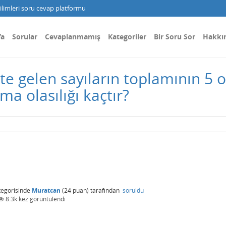
limleri soru cevap platformu
fa
Sorular
Cevaplanmamış
Kategoriler
Bir Soru Sor
Hakkı
 Üste gelen sayıların toplamının 5
ma olasılığı kaçtır?
egorisinde
Muratcan
(
24
puan)
tarafından
soruldu
8.3k
kez görüntülendi