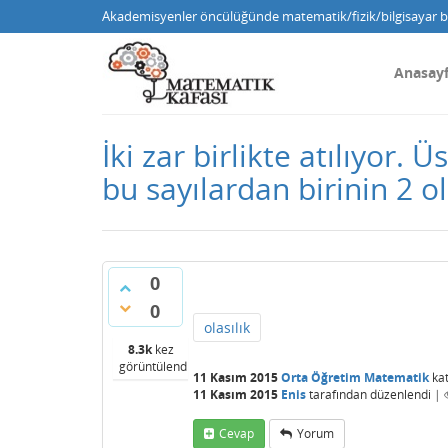
Akademisyenler öncülüğünde matematik/fizik/bilgisayar bi
Anasay
İki zar birlikte atılıyor.
bu sayılardan birinin 2 ol
0
0
olasılık
8.3k
kez
görüntülendi
11 Kasım 2015
Orta Öğretim Matematik
kat
11 Kasım 2015
Enis
tarafından
düzenlendi
|
Cevap
Yorum