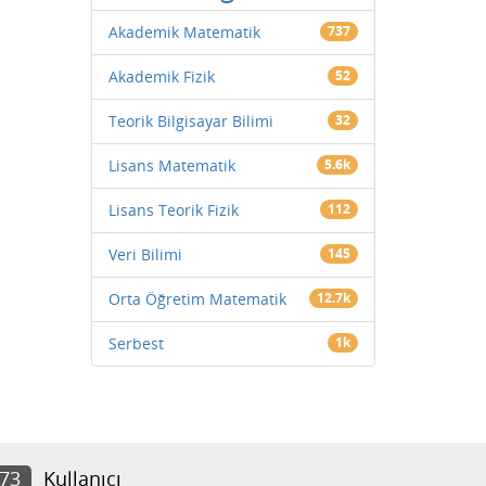
Akademik Matematik
737
Akademik Fizik
52
Teorik Bilgisayar Bilimi
32
Lisans Matematik
5.6k
Lisans Teorik Fizik
112
Veri Bilimi
145
Orta Öğretim Matematik
12.7k
Serbest
1k
573
Kullanıcı