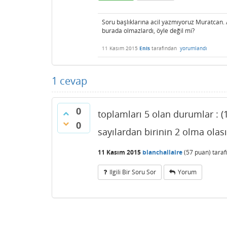
Soru başlıklarına acil yazmıyoruz Muratcan.
burada olmazlardı, öyle değil mi?
11 Kasım 2015
Enis
tarafından
yorumlandı
1
cevap
0
toplamları 5 olan durumlar : (1,4) 
0
sayılardan birinin 2 olma olasıl
11 Kasım 2015
blanchallaire
(
57
puan)
tara
Ilgili Bir Soru Sor
Yorum