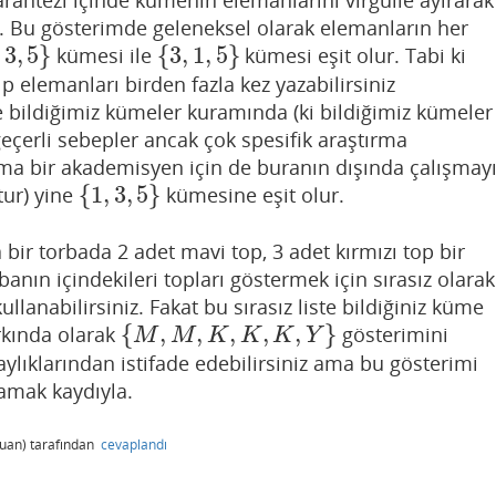
antezi içinde kümenin elemanlarını virgülle ayırarak
z. Bu gösterimde geleneksel olarak elemanların her
3
,
5
}
{
3
,
1
,
5
}
kümesi ile
kümesi eşit olur. Tabi ki
3
,
5
}
{
3
,
1
,
5
}
ıp elemanları birden fazla kez yazabilirsiniz
ildiğimiz kümeler kuramında (ki bildiğimiz kümeler
eçerli sebepler ancak çok spesifik araştırma
ama bir akademisyen için de buranın dışında çalışmay
{
1
,
3
,
5
}
tur) yine
kümesine eşit olur.
{
1
,
3
,
5
}
 bir torbada 2 adet mavi top, 3 adet kırmızı top bir
banın içindekileri topları göstermek için sırasız olarak
kullanabilirsiniz. Fakat bu sırasız liste bildiğiniz küme
{
,
,
,
,
,
}
arkında olarak
gösterimini
{
M
,
M
,
K
,
K
,
K
,
Y
}
M
M
K
K
K
Y
aylıklarından istifade edebilirsiniz ama bu gösterimi
mamak kaydıyla.
uan)
tarafından
cevaplandı