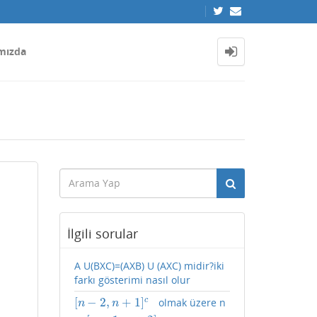
mızda
İlgili sorular
A U(BXC)=(AXB) U (AXC) midir?iki
farkı gösterimi nasıl olur
[
−
2
,
+
1
]
c
olmak üzere n
[
n
−
2
,
n
+
1
]
c
−
[
n
−
1
,
n
+
2
]
n
n