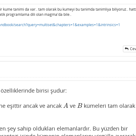
ir kume tanimi da var.. tam olarak bu kumeyi bu tanimda tanimliya biliyoruz.. hat
atik programlama dili olan magma'da bile..
ndbook/search?query=multiset&chapters=1&examples=1&intrinsics=1
Cev
zelliklerinde birisi şudur:
ne eşittir ancak ve ancak
ve
kümeleri tam olarak
A
B
A
B
eyen şey sahip oldukları elemanlardır. Bu yüzden bir