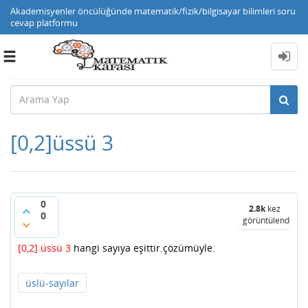
Akademisyenler öncülüğünde matematik/fizik/bilgisayar bilimleri soru
cevap platformu
Toggle
navigation
[0,2]üssü 3
0
2.8k
kez
0
görüntülendi
[0,2] üssü 3
hangi sayıya eşittir.çözümüyle.
üslü-sayılar