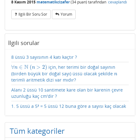
8 Kasım 2015
matematikcizafer
(
34
puan)
tarafından
cevaplandı
Ilgili Bir Soru Sor
Yorum
İlgili sorular
8 üssü 3 sayısının 4 katı kaçtır ?
N
∀
∈
(
>
2
)
için, her terimi bir doğal sayının
∀
n
∈
N
(
n
>
2
)
n
n
(birden büyük bir doğal sayı) üssü olacak şekilde
n
n
terimli aritmetik dizi var mıdır?
Alanı 2 üssü 10 santimete kare olan bir karenin çevre
uzunluğu kaç cm'dir ?
1. 5 üssü a 5³ = 5 üssü 12 buna göre a sayısı kaç olacak
Tüm kategoriler