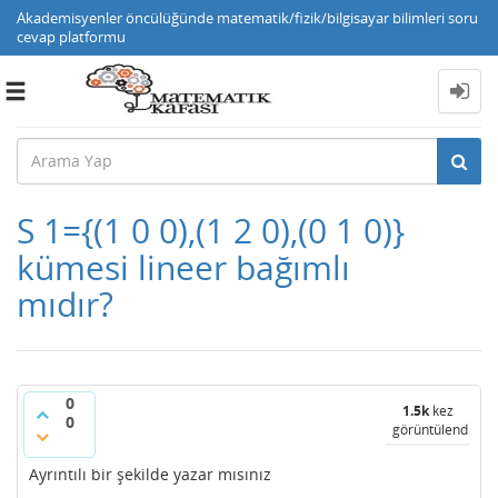
Akademisyenler öncülüğünde matematik/fizik/bilgisayar bilimleri soru
cevap platformu
Toggle
navigation
S 1={(1 0 0),(1 2 0),(0 1 0)}
kümesi lineer bağımlı
mıdır?
0
1.5k
kez
0
görüntülendi
Ayrıntılı bir şekilde yazar mısınız