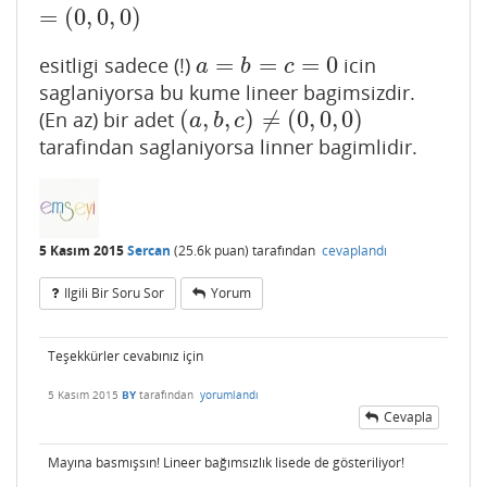
=
(
0
,
0
,
0
)
=
=
=
0
esitligi sadece (!)
icin
a
=
b
=
c
=
0
a
b
c
saglaniyorsa bu kume lineer bagimsizdir.
(
,
,
)
≠
(
0
,
0
,
0
)
(En az) bir adet
(
a
,
b
,
c
)
≠
(
0
,
0
,
0
)
a
b
c
tarafindan saglaniyorsa linner bagimlidir.
5 Kasım 2015
Sercan
(
25.6k
puan)
tarafından
cevaplandı
Ilgili Bir Soru Sor
Yorum
Teşekkürler cevabınız için
5 Kasım 2015
BY
tarafından
yorumlandı
Cevapla
Mayına basmışsın! Lineer bağımsızlık lisede de gösteriliyor!