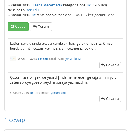
5 Kasım 2015
Lisans Matematik
kategorisinde
BY
(
19
puan)
tarafından
soruldu
5 Kasım 2015
BY
tarafından
düzenlendi
|
1.5k
kez görüntülendi
Cevap
Yorum
Lutfen soru disinda ekstra cumleleri basliga eklemeyiniz. Kimse
burda ayrintili cozum vermez, sizin cozmenizi bekler.
5 Kasım 2015
Sercan
tarafından
yorumlandı
Cevapla
Çözüm kısa bir şekilde yapıldığında ne nereden geldiği bilinmiyor,
zaten soruyu çözebilseydim buraya yazmazdım.
5 Kasım 2015
BY
tarafından
yorumlandı
Cevapla
1
cevap