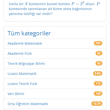
=
2
S
Sonlu bir
kümesinin kuvvet kümesi
olsun.
S
P
=
2
S
P
S
P
P
kümesinde tanımlanan alt küme olma bağıntısının
yansıma özelliği var mıdır?
Tüm kategoriler
Akademik Matematik
737
Akademik Fizik
52
Teorik Bilgisayar Bilimi
32
Lisans Matematik
5.6k
Lisans Teorik Fizik
112
Veri Bilimi
145
Orta Öğretim Matematik
12.7k