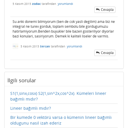
5 Kasım 2015
zodiac
tarafından
yorumlandı
Cevapla
Su anki donemi bilmiyorum (ben de cok yasli degilim) ama biz ne
integral ne turev gorduk, toplam sembolu bile gordugumuzu
hatirlamiyorum.Benden buyukler bile bazen gosteriliyor diyorlar
bazi konulari, sasiriyorum. Demek ki kaliteli liseler de varmis.
5 Kasım 2015
Sercan
tarafından
yorumlandı
Cevapla
İlgili sorular
S1(1,sinx,cosx) S2(1,sin^2x,cos^2x). Kümeleri lineer
bağımlı mıdır?
Lineer bağımlı mıdır?
Bir kumede 0 vektörü varsa o kümenin lineer bağımlı
oldugunu nasil izah ederiz