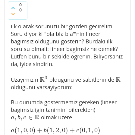
0
0
ilk olarak sorunuzu bir gozden gecirelim.
Soru diyor ki "bla bla bla"'nin lineer
bagimsiz oldugunu gosterin? Burdaki ilk
soru su olmali: lineer bagimsiz ne demek?
Lutfen bunu bir sekilde ogrenin. Biliyorsaniz
da, iyice sindirin.
3
R
R
Uzayimizin
oldugunu ve sabitlerin de
R
3
R
oldugunu varsayiyorum:
Bu durumda gostermemiz gereken (lineer
bagimsizligin tanimini bilerekten)
R
,
,
∈
olmak uzere
a
,
b
,
c
∈
R
a
b
c
(
1
,
0
,
0
)
+
(
1
,
2
,
0
)
+
(
0
,
1
,
0
)
a
(
1
,
0
,
0
)
+
b
(
1
,
2
,
0
)
+
c
(
0
,
1
,
0
)
=
(
0
,
0
,
0
)
a
b
c