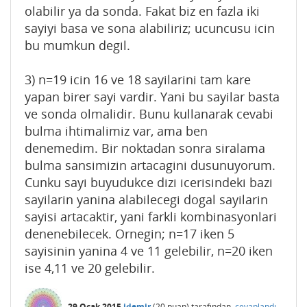
olabilir ya da sonda. Fakat biz en fazla iki
sayiyi basa ve sona alabiliriz; ucuncusu icin
bu mumkun degil.
3) n=19 icin 16 ve 18 sayilarini tam kare
yapan birer sayi vardir. Yani bu sayilar basta
ve sonda olmalidir. Bunu kullanarak cevabi
bulma ihtimalimiz var, ama ben
denemedim. Bir noktadan sonra siralama
bulma sansimizin artacagini dusunuyorum.
Cunku sayi buyudukce dizi icerisindeki bazi
sayilarin yanina alabilecegi dogal sayilarin
sayisi artacaktir, yani farkli kombinasyonlari
denenebilecek. Ornegin; n=17 iken 5
sayisinin yanina 4 ve 11 gelebilir, n=20 iken
ise 4,11 ve 20 gelebilir.
29 Ocak 2015
idemir
(
20
puan)
tarafından
cevaplandı