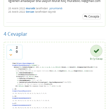
İlgilenen arkadaşlar bna ulaşsın Murat Kılıç muratkilic74@gmail.com
20 Aralık 2022
muratk
tarafından
yorumlandı
20 Aralık 2022
Sercan
tarafından
taşındı
Cevapla
4
Cevaplar
2
0
En İyi Cevap