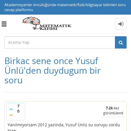
Akademisyenler öncülüğünde matematik/fizik/bilgisayar bilimleri soru
cevap platformu
Toggle
navigation
Birkac sene once Yusuf
Ünlü'den duydugum bir
soru
7
7.2k
kez
0
görüntülendi
Yanilmiyorsam 2012 yazinda, Yusuf
Ünlü su soruyu sordu
bize: