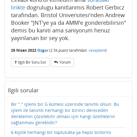
linkte
dogrulugu kanitlanmis Robert Gerbicz
tarafindan. Bristol Universitesi'nden Andrew
Booker "JNT'ye ya da AMM'e gonderebilirsin"
demis bu kaniti ama saniyorum henuz
yayinlanan bir sey yok.
28 Nisan 2022
Ozgur
(
2.5k
puan)
tarafından
cevaplandı
Ilgili Bir Soru Sor
Yorum
İlgili sorular
Bir "." işlemi bir G kümesi üzerinde tanımlı olsun. Bu
işlem ile tanımlı herhangi bir birinci dereceden
denklemin çözülebilir olması için hangi özelliklerin
sağlanması gereklidir?
6 kişilik herhangi bir toplulukta ya hepsi birbirini