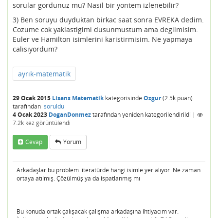
sorular gordunuz mu? Nasil bir yontem izlenebilir?
3) Ben soruyu duyduktan birkac saat sonra EVREKA dedim.
Cozume cok yaklastigimi dusunmustum ama degilmisim.
Euler ve Hamilton isimlerini karistirmisim. Ne yapmaya
calisiyordum?
ayrık-matematik
29 Ocak 2015
Lisans Matematik
kategorisinde
Ozgur
(
2.5k
puan)
tarafından
soruldu
4 Ocak 2023
DoganDonmez
tarafından
yeniden kategorilendirildi
|
7.2k
kez görüntülendi
Cevap
Yorum
Arkadaşlar bu problem literatürde hangi isimle yer alıyor. Ne zaman
ortaya atılmış. Çözülmüş ya da ispatlanmış mı
Bu konuda ortak çalışacak çalışma arkadaşına ihtiyacım var.