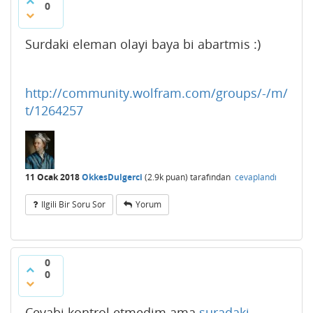
0
Surdaki eleman olayi baya bi abartmis :)
http://community.wolfram.com/groups/-/m/
t/1264257
11 Ocak 2018
OkkesDulgerci
(
2.9k
puan)
tarafından
cevaplandı
Ilgili Bir Soru Sor
Yorum
0
0
Cevabi kontrol etmedim ama
suradaki