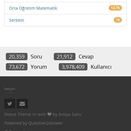
Orta Öğretim Matematik
12.7k
Serbest
1k
20,359
Soru
21,912
Cevap
73,672
Yorum
3,978,409
Kullanıcı
İletişim
Donut Theme
with
by
Amiya Sahu
Powered by
Question2Answer