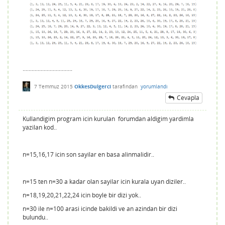
.................................
7 Temmuz 2015
OkkesDulgerci
tarafından
yorumlandı
Cevapla
Kullandigim program icin kurulan forumdan aldigim yardimla
yazilan kod..
n=15,16,17 icin son sayilar en basa alinmalidir..
n=15 ten n=30 a kadar olan sayilar icin kurala uyan diziler..
n=18,19,20,21,22,24 icin boyle bir dizi yok..
n=30 ile n=100 arasi icinde bakildi ve an azindan bir dizi
bulundu..