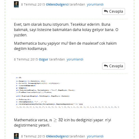
8 Temmuz 2015
OkkesDulgerci
tarafından
yorumlandı
Cevapla
Evet, tam olarak bunu istiyorum. Tesekkur ederim. Buna
bakmak, sayi listesine bakmaktan daha kolay geliyor bana. O
yuzden.
Mathematica bunu yapiyor mu? Ben de maalesef cok hakim
degilim kodlamaya.
8 Temmuz 2015
Ozgur
tarafından
yorumlandı
Cevapla
Mathematica varsa,
≥
32
icin bu dediginizi yapar. n'yi
n
≥
32
n
degistirmeniz yeterli..
8 Temmuz 2015
OkkesDulgerci
tarafından
yorumlandı