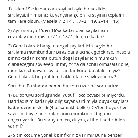
1) 1'den 15'e kadar olan sayilari oyle bir sekilde
siralayabilir misiniz ki, yanyana gelen iki sayinin toplami
tam kare olsun. (Mesela 7-2-14-..., 7+2 = 19, 2+14 = 16)
2) Ayni soruyu 1'den 16'ya kadar olan sayilar icin
cevaplayabilir misiniz? 17, 18? 1'den n'e kadar?
3) Genel olarak hangi n dogal sayilari icin boyle bir
siralama mumkundur? Biraz daha acmak gerekirse, mesela
bir noktadan sonra butun dogal sayilar icin mumkun
olabilecegini soyleyebilir miyiz? Ya da sonlu olmasalar bile,
mumkun olmayan sayilar icin bir kural bulabilir miyiz?
Genel olarak bu problem hakkinda ne soyleyebiliriz?
Soru bu. Bunlar da benim bu soru uzerine sorularim:
1) Bu soruyu sordugunda, Yusuf Hoca cevabi bilmiyordu.
Hatirladigim kadariyla bilgisayar yardimiyla buyuk sayilara
kadar denemislerdi (4 basamakli belki?). 25'ten buyuk her
sayi icin boyle bir siralamanin mumkun oldugunu
ongoruyordu. Bu soruyu bilen, duyan, akibeti nedir bilen
var mi?
2) Sizin cozume yonelik bir fikriniz var mi? Buna benzer