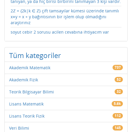
tanıyan, ya da hiç birisi birbirini tanımayan 3 kişi vardır.
2ℤ = {2k|k ∈ ℤ} çift tamsayılar kümesi üzerinde tanımlı
x⋄y = x + y bağıntısının bir işlem olup olmadığını
araştırınız
soyut cebir 2 sorusu acilen cevabına ihtiyacım var
Tüm kategoriler
Akademik Matematik
737
Akademik Fizik
52
Teorik Bilgisayar Bilimi
32
Lisans Matematik
5.6k
Lisans Teorik Fizik
112
Veri Bilimi
145