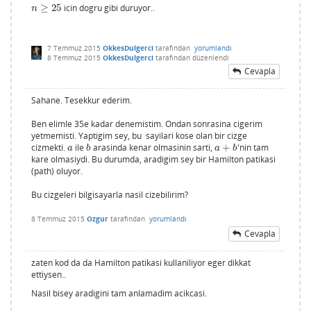
≥
25
icin dogru gibi duruyor..
n
≥
25
n
7 Temmuz 2015
OkkesDulgerci
tarafından
yorumlandı
8 Temmuz 2015
OkkesDulgerci
tarafından
düzenlendi
Cevapla
Sahane. Tesekkur ederim.
Ben elimle 35e kadar denemistim. Ondan sonrasina cigerim
yetmemisti. Yaptigim sey, bu sayilari kose olan bir cizge
cizmekti.
ile
arasinda kenar olmasinin sarti,
+
'nin tam
a
b
a
+
b
a
b
a
b
kare olmasiydi. Bu durumda, aradigim sey bir Hamilton patikasi
(path) oluyor.
Bu cizgeleri bilgisayarla nasil cizebilirim?
8 Temmuz 2015
Ozgur
tarafından
yorumlandı
Cevapla
zaten kod da da Hamilton patikasi kullaniliyor eger dikkat
ettiysen..
Nasil bisey aradigini tam anlamadim acikcasi.