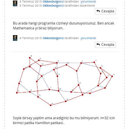
8 Temmuz 2015
OkkesDulgerci
tarafından
yorumlandı
8 Temmuz 2015
OkkesDulgerci
tarafından
düzenlendi
Cevapla
Bu arada hangi programla cizmeyi dusunuyorsunuz. Ben ancak
Mathematica yi biraz biliyorum..
8 Temmuz 2015
OkkesDulgerci
tarafından
yorumlandı
Cevapla
Soyle birsey yaptim ama aradiginiz bu mu bilmiyorum. n=32 icin
kirmizi patika Hamilton patikasi..