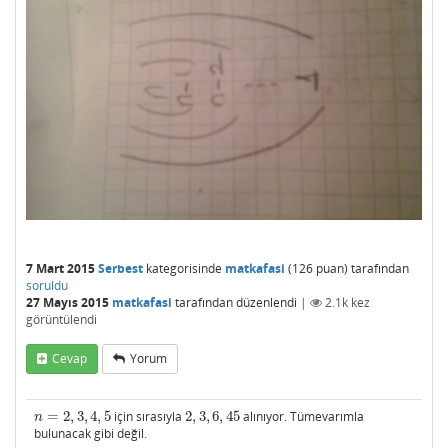
7 Mart 2015
Serbest
kategorisinde
matkafasi
(
126
puan)
tarafından
soruldu
27 Mayıs 2015
matkafasi
tarafından
düzenlendi
|
2.1k
kez
görüntülendi
Cevap
Yorum
=
2
,
3
,
4
,
5
için sırasıyla
2
,
3
,
6
,
45
alınıyor. Tümevarımla
n
=
2
,
3
,
4
,
5
2
,
3
,
6
,
45
n
bulunacak gibi değil.