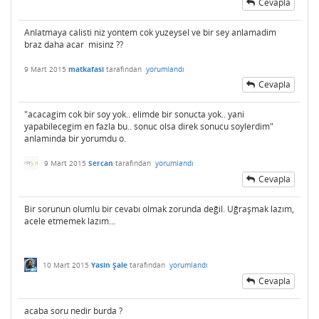
Cevapla
Anlatmaya calisti niz yontem cok yuzeysel ve bir sey anlamadim
braz daha acar misinz ??
9 Mart 2015
matkafasi
tarafından
yorumlandı
Cevapla
"acacagim cok bir soy yok.. elimde bir sonucta yok.. yani
yapabilecegim en fazla bu.. sonuc olsa direk sonucu soylerdim"
anlaminda bir yorumdu o.
9 Mart 2015
Sercan
tarafından
yorumlandı
Cevapla
Bir sorunun olumlu bir cevabı olmak zorunda değil. Uğraşmak lazım,
acele etmemek lazım...
10 Mart 2015
Yasin Şale
tarafından
yorumlandı
Cevapla
acaba soru nedir burda ?