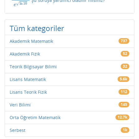
10
log
e
e
ln
10
√
ln
10
e
Tüm kategoriler
Akademik Matematik
737
Akademik Fizik
52
Teorik Bilgisayar Bilimi
32
Lisans Matematik
5.6k
Lisans Teorik Fizik
112
Veri Bilimi
145
Orta Öğretim Matematik
12.7k
Serbest
1k