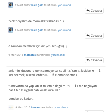
7 Mart 2015
Yasin Şale
tarafından
yorumlandı
Cevapla
"Yok!" diyelim de memleket rahatlasın :)
9 Mart 2015
Yasin Şale
tarafından
yorumlandı
Cevapla
o zamaan memleket için bir yeni bir uğraş : )
9 Mart 2015
matkafasi
tarafından
yorumlandı
Cevapla
anlamini dusunerekten cozmeye calisabiliriz. Yani
kisiden
−
1
n
n
−
1
n
n
kisi secmek, o secililerden
−
2
eleman secmek...
n
−
2
n
tumevarim da yapilabilir mi emin degilim..
+
1
'i
'e baglayan
n
+
1
n
n
n
basit bir iki uygulanabilecek kural var..
benden bu kadar..
9 Mart 2015
Sercan
tarafından
yorumlandı