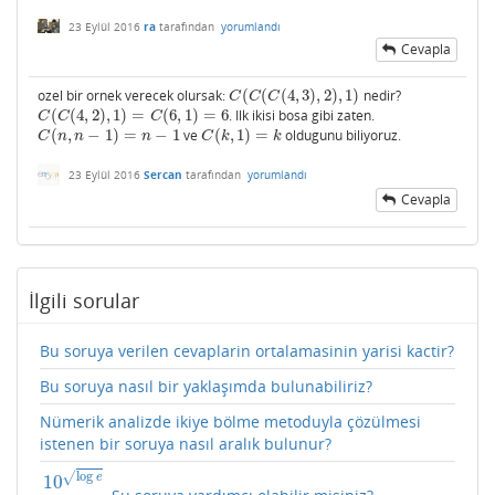
23 Eylül 2016
ra
tarafından
yorumlandı
Cevapla
ozel bir ornek verecek olursak:
(
(
(
4
,
3
)
,
2
)
,
1
)
nedir?
C
(
C
(
C
(
4
,
3
)
,
2
)
,
1
)
C
C
C
(
(
4
,
2
)
,
1
)
=
(
6
,
1
)
=
6
. Ilk ikisi bosa gibi zaten.
C
(
C
(
4
,
2
)
,
1
)
=
C
(
6
,
1
)
=
6
C
C
C
(
,
−
1
)
=
−
1
ve
(
,
1
)
=
oldugunu biliyoruz.
C
(
n
,
n
−
1
)
=
n
−
1
C
(
k
,
1
)
=
k
C
n
n
n
C
k
k
23 Eylül 2016
Sercan
tarafından
yorumlandı
Cevapla
İlgili sorular
Bu soruya verilen cevaplarin ortalamasinin yarisi kactir?
Bu soruya nasıl bir yaklaşımda bulunabiliriz?
Nümerik analizde ikiye bölme metoduyla çözülmesi
istenen bir soruya nasıl aralık bulunur?
log
√
10
e
Şu soruya yardımcı olabilir misiniz?