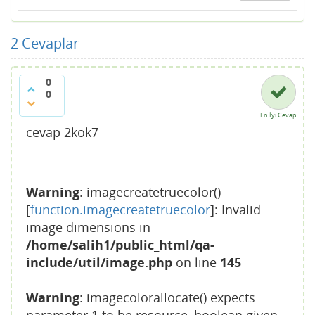
2
Cevaplar
0
0
En İyi Cevap
cevap 2kök7
Warning
: imagecreatetruecolor()
[
function.imagecreatetruecolor
]: Invalid
image dimensions in
/home/salih1/public_html/qa-
include/util/image.php
on line
145
Warning
: imagecolorallocate() expects
parameter 1 to be resource, boolean given