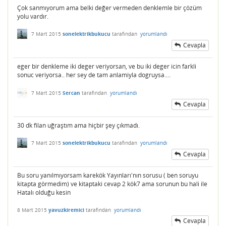
Çok sanmıyorum ama belki değer vermeden denklemle bir çözüm
yolu vardır.
7 Mart 2015
sonelektrikbukucu
tarafından
yorumlandı
Cevapla
eger bir denkleme iki deger veriyorsan, ve bu iki deger icin farkli
sonuc veriyorsa.. her sey de tam anlamiyla dogruysa....
7 Mart 2015
Sercan
tarafından
yorumlandı
Cevapla
30 dk filan uğraştım ama hiçbir şey çıkmadı.
7 Mart 2015
sonelektrikbukucu
tarafından
yorumlandı
Cevapla
Bu soru yanılmıyorsam karekök Yayınları'nın sorusu ( ben soruyu
kitapta görmedim) ve kitaptaki cevap 2 kök7 ama sorunun bu hali ile
Hatalı olduğu kesin
8 Mart 2015
yavuzkiremici
tarafından
yorumlandı
Cevapla