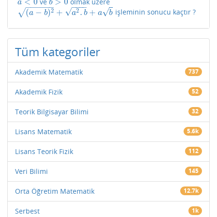
<
0
>
0
ve
olmak üzere
a
<
0
b
>
0
a
b
−
−
−
−
−
−
−
−
−
−
√
√
2
2
(
−
)
+
.
+
√
işleminin sonucu kaçtır ?
(
a
−
b
)
2
+
a
2
.
b
+
a
b
a
b
a
b
a
b
Tüm kategoriler
Akademik Matematik
737
Akademik Fizik
52
Teorik Bilgisayar Bilimi
32
Lisans Matematik
5.6k
Lisans Teorik Fizik
112
Veri Bilimi
145
Orta Öğretim Matematik
12.7k
Serbest
1k