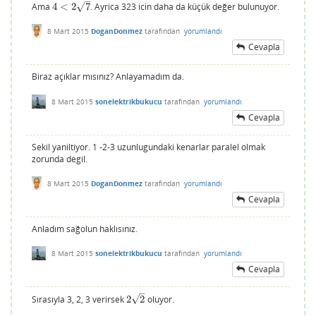
–
√
Ama
4
<
2
7
. Ayrica 323 icin daha da küçük değer bulunuyor.
4
<
2
7
8 Mart 2015
DoganDonmez
tarafından
yorumlandı
Cevapla
Biraz açıklar mısınız? Anlayamadım da.
8 Mart 2015
sonelektrikbukucu
tarafından
yorumlandı
Cevapla
Sekil yaniltiyor. 1 -2-3 uzunlugundaki kenarlar paralel olmak
zorunda degil.
8 Mart 2015
DoganDonmez
tarafından
yorumlandı
Cevapla
Anladım sağolun haklısınız.
8 Mart 2015
sonelektrikbukucu
tarafından
yorumlandı
Cevapla
–
√
Sırasıyla 3, 2, 3 verirsek
2
2
oluyor.
2
2