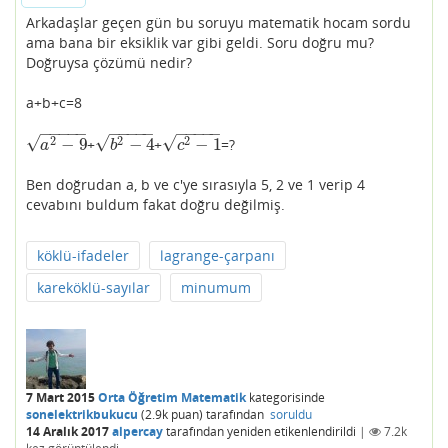
Arkadaşlar geçen gün bu soruyu matematik hocam sordu
ama bana bir eksiklik var gibi geldi. Soru doğru mu?
Doğruysa çözümü nedir?
a+b+c=8
−
−
−
−
−
−
−
−
−
−
−
−
−
−
−
√
√
√
2
2
2
−
9
−
4
−
1
+
+
=?
a
2
−
9
b
2
−
4
c
2
−
1
a
b
c
Ben doğrudan a, b ve c'ye sırasıyla 5, 2 ve 1 verip 4
cevabını buldum fakat doğru değilmiş.
köklü-ifadeler
lagrange-çarpanı
kareköklü-sayılar
minumum
7 Mart 2015
Orta Öğretim Matematik
kategorisinde
sonelektrikbukucu
(
2.9k
puan)
tarafından
soruldu
14 Aralık 2017
alpercay
tarafından
yeniden etikenlendirildi
|
7.2k