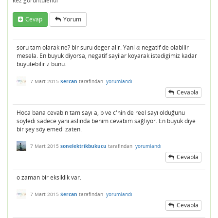
kez görüntülendi
Cevap
Yorum
soru tam olarak ne? bir suru deger alir. Yani
negatif de olabilir
a
a
mesela. En buyuk diyorsa, negatif sayilar koyarak istedigimiz kadar
buyutebiliriz bunu.
7 Mart 2015
Sercan
tarafından
yorumlandı
Cevapla
Hoca bana cevabın tam sayı a, b ve c'nin de reel sayı olduğunu
söyledi sadece yani aslında benim cevabım sağlıyor. En büyük diye
bir şey söylemedi zaten.
7 Mart 2015
sonelektrikbukucu
tarafından
yorumlandı
Cevapla
o zaman bir eksiklik var.
7 Mart 2015
Sercan
tarafından
yorumlandı
Cevapla