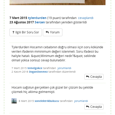
7 Mart 2015
tylerdurden
(
19
puan)
tarafından
cevaplandı
23 Ağustos 2017
Sercan
tarafından
yeniden gösterildi
Ilgili Bir Soru Sor
Yorum
Tylerdurden Hocamın cebabının doğru olmasi iiçin soru kökünde
verilen ifadenin mminimum değeri istenmeli. Soru ifadesii bu
haliyle hatalı. &quot;Minimum değeri nedir?&quot; seklinde
olmali yoksa sonsuz cevap bulunabilir.
7 Mart 2015
temelgokce
tarafından
yorumlandı
2 Kasım 2016
DoganDonmez
tarafından
düzenlendi
Cevapla
Hocam sağolun gerçekten çok güzel bir çözüm bu şekilde
çözmek hiç aklıma gelmemişti.
8 Mart 2015
sonelektrikbukucu
tarafından
yorumlandı
Cevapla