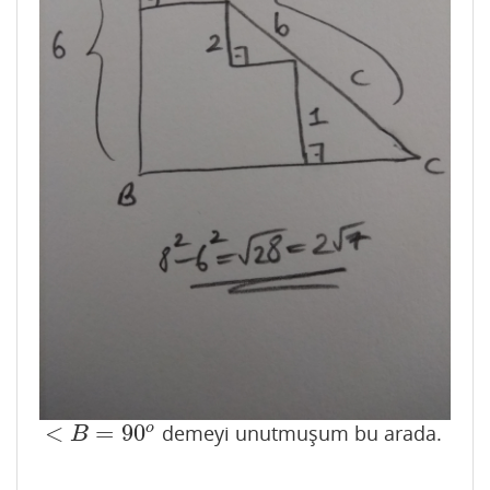
<
=
90
o
demeyi unutmuşum bu arada.
<
B
=
90
o
B