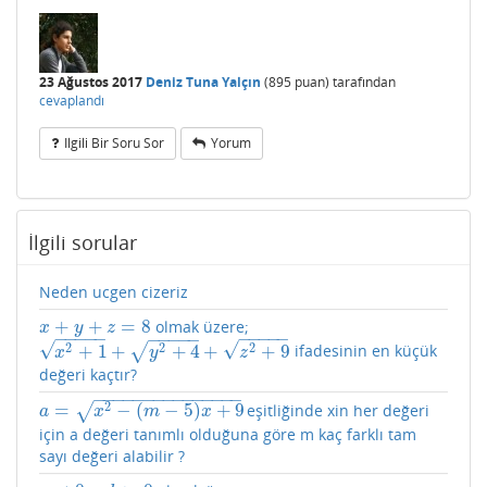
23 Ağustos 2017
Deniz Tuna Yalçın
(
895
puan)
tarafından
cevaplandı
Ilgili Bir Soru Sor
Yorum
İlgili sorular
Neden ucgen cizeriz
+
+
=
8
olmak üzere;
x
+
y
+
z
=
8
x
y
z
−
−
−
−
−
−
−
−
−
−
−
−
−
−
−
√
√
2
2
2
+
1
+
+
4
+
+
9
√
ifadesinin en küçük
x
2
+
1
+
y
2
+
4
+
z
2
+
9
x
y
z
değeri kaçtır?
−
−
−
−
−
−
−
−
−
−
−
−
−
−
−
2
=
−
(
−
5
)
+
9
√
eşitliğinde xin her değeri
a
=
x
2
−
(
m
−
5
)
x
+
9
a
x
m
x
için a değeri tanımlı olduğuna göre m kaç farklı tam
sayı değeri alabilir ?