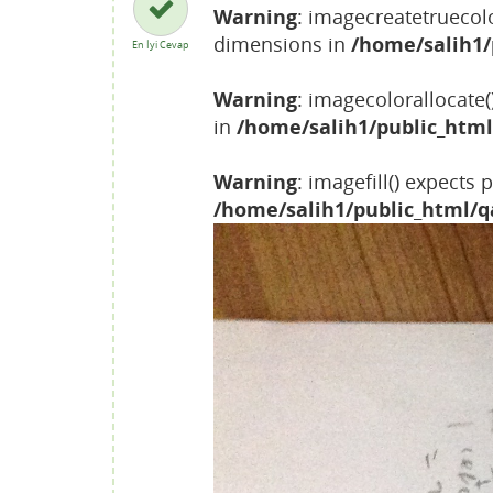
Warning
: imagecreatetruecolo
dimensions in
/home/salih1/
En İyi Cevap
Warning
: imagecolorallocate
in
/home/salih1/public_html
Warning
: imagefill() expects
/home/salih1/public_html/q