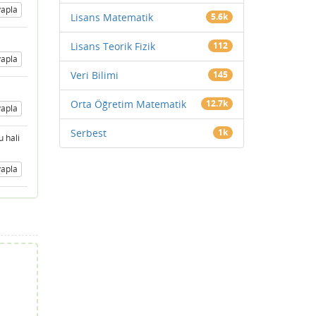
apla
Lisans Matematik
5.6k
Lisans Teorik Fizik
112
apla
Veri Bilimi
145
Orta Öğretim Matematik
12.7k
apla
Serbest
1k
 hali
apla