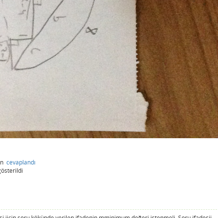
an
cevaplandı
österildi
 iiçin soru kökünde verilen ifadenin mminimum değeri istenmeli. Soru ifadesii