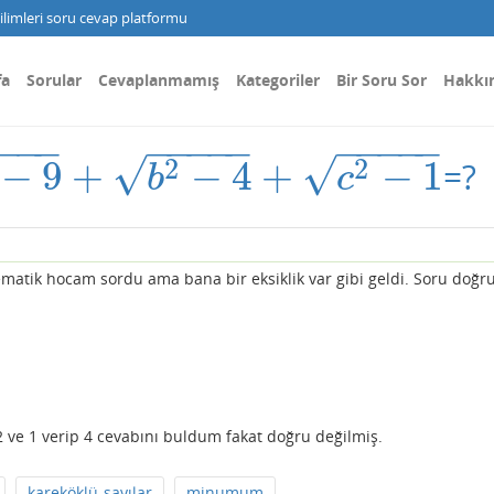
limleri soru cevap platformu
fa
Sorular
Cevaplanmamış
Kategoriler
Bir Soru Sor
Hakkı
−
−
−
−
−
−
−
−
−
−
−
−
−
−
√
√
2
2
−
9
+
−
4
+
−
1
=?
c
2
−
1
b
c
atik hocam sordu ama bana bir eksiklik var gibi geldi. Soru doğr
 2 ve 1 verip 4 cevabını buldum fakat doğru değilmiş.
kareköklü-sayılar
minumum