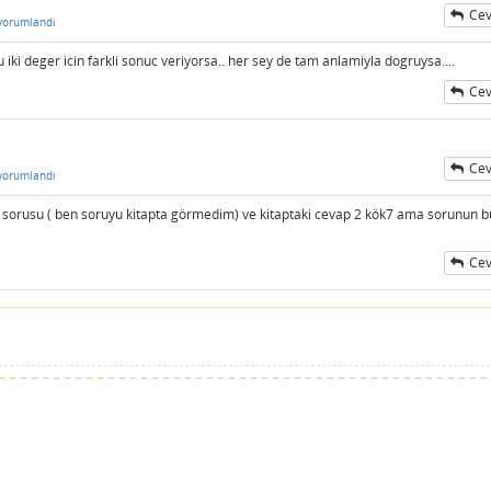
Cev
yorumlandı
 iki deger icin farkli sonuc veriyorsa.. her sey de tam anlamiyla dogruysa....
Cev
Cev
yorumlandı
 sorusu ( ben soruyu kitapta görmedim) ve kitaptaki cevap 2 kök7 ama sorunun bu
Cev