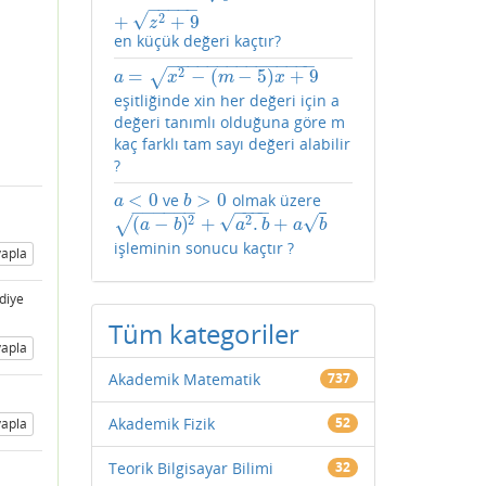
−
−
−
−
−
√
2
+
+
9
z
en küçük değeri kaçtır?
−
−
−
−
−
−
−
−
−
−
−
−
−
−
−
2
=
−
(
−
5
)
+
9
√
a
=
x
2
−
(
m
−
5
)
x
+
9
a
x
m
x
eşitliğinde xin her değeri için a
değeri tanımlı olduğuna göre m
kaç farklı tam sayı değeri alabilir
?
<
0
>
0
ve
olmak üzere
a
<
0
b
>
0
a
b
−
−
−
−
−
−
−
−
−
−
√
√
2
2
(
−
)
+
.
+
√
(
a
−
b
)
2
+
a
2
.
b
+
a
b
a
b
a
b
a
b
işleminin sonucu kaçtır ?
apla
diye
Tüm kategoriler
apla
Akademik Matematik
737
Akademik Fizik
52
apla
Teorik Bilgisayar Bilimi
32