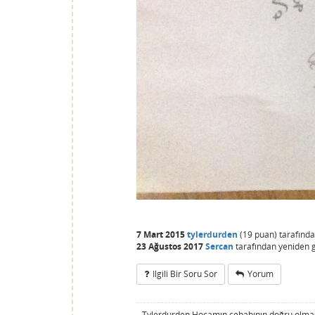
7 Mart 2015
tylerdurden
(
19
puan)
tarafınd
23 Ağustos 2017
Sercan
tarafından
yeniden g
Ilgili Bir Soru Sor
Yorum
Tylerdurden Hocamın cebabının doğru olmasi