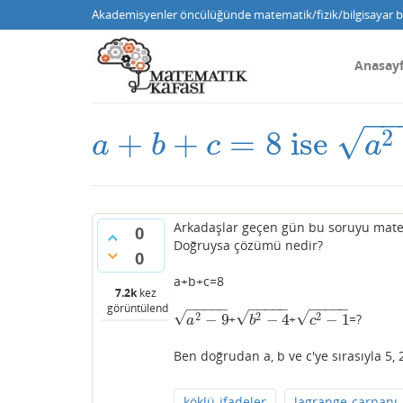
Akademisyenler öncülüğünde matematik/fizik/bilgisayar bi
Anasay
−
√
2
+
+
=
8
ise
a
+
b
+
c
=
8
ise
a
2
−
9
+
b
2
−
4
+
a
b
c
a
Arkadaşlar geçen gün bu soruyu matem
0
Doğruysa çözümü nedir?
0
a+b+c=8
7.2k
kez
−
−
−
−
−
−
−
−
−
−
−
−
−
−
−
görüntülendi
√
√
√
2
2
2
−
9
−
4
−
1
+
+
=?
a
2
−
9
b
2
−
4
c
2
−
1
a
b
c
Ben doğrudan a, b ve c'ye sırasıyla 5,
köklü-ifadeler
lagrange-çarpanı