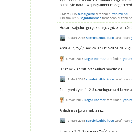
bu haliyle hatalı. &quot;Minimum değeri ned
7 Mart 2015
temelgokce
tarafından
yorumlandı
2 Kasım 2016
DoganDonmez
tarafından
düzenlend
Hocam sağolun gerçekten çok güzel bir çözü
8 Mart 2015
sonelektrikbukucu
tarafından
–
√
Ama
4
<
2
7
. Ayrica 323 icin daha da küç
4
<
2
7
8 Mart 2015
DoganDonmez
tarafından
yorum
Biraz açıklar mısınız? Anlayamadım da.
8 Mart 2015
sonelektrikbukucu
tarafından
Sekil yaniltiyor. 1 -2-3 uzunlugundaki kenarl
8 Mart 2015
DoganDonmez
tarafından
yorum
Anladım sağolun haklısınız.
8 Mart 2015
sonelektrikbukucu
tarafından
–
√
Sırasıyla 3, 2, 3 verirsek
2
2
oluyor.
2
2