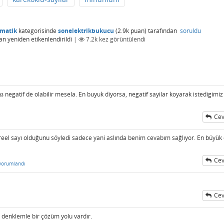
ematik
kategorisinde
sonelektrikbukucu
(
2.9k
puan)
tarafından
soruldu
an
yeniden etikenlendirildi
|
7.2k
kez görüntülendi
negatif de olabilir mesela. En buyuk diyorsa, negatif sayilar koyarak istedigimiz
a
a
Cev
reel sayı olduğunu söyledi sadece yani aslında benim cevabım sağlıyor. En büyük 
Cev
yorumlandı
Cev
enklemle bir çözüm yolu vardır.