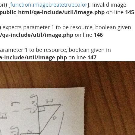
r() [
function.imagecreatetruecolor
]: Invalid image
public_html/qa-include/util/image.php
on line
145
() expects parameter 1 to be resource, boolean given
/qa-include/util/image.php
on line
146
 parameter 1 to be resource, boolean given in
a-include/util/image.php
on line
147