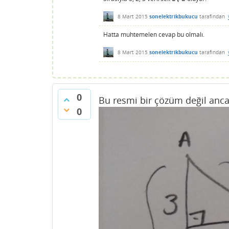
8 Mart 2015
sonelektrikbukucu
tarafından
Hatta muhtemelen cevap bu olmalı.
8 Mart 2015
sonelektrikbukucu
tarafından
0
Bu resmi bir çözüm değil ancak 
0