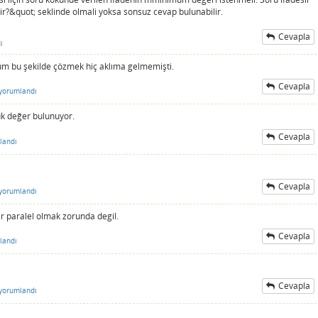
ir?&quot; seklinde olmali yoksa sonsuz cevap bulunabilir.
Cevapla
i
m bu şekilde çözmek hiç aklıma gelmemişti.
Cevapla
yorumlandı
ük değer bulunuyor.
Cevapla
landı
Cevapla
yorumlandı
ar paralel olmak zorunda degil.
Cevapla
landı
Cevapla
yorumlandı