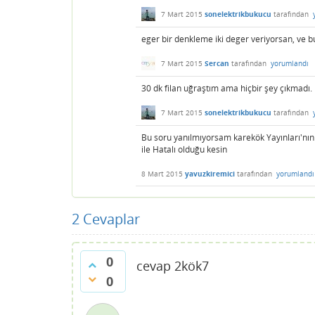
7 Mart 2015
sonelektrikbukucu
tarafından
eger bir denkleme iki deger veriyorsan, ve bu
7 Mart 2015
Sercan
tarafından
yorumlandı
30 dk filan uğraştım ama hiçbir şey çıkmadı.
7 Mart 2015
sonelektrikbukucu
tarafından
Bu soru yanılmıyorsam karekök Yayınları'nın
ile Hatalı olduğu kesin
8 Mart 2015
yavuzkiremici
tarafından
yorumlandı
2
Cevaplar
0
cevap 2kök7
0