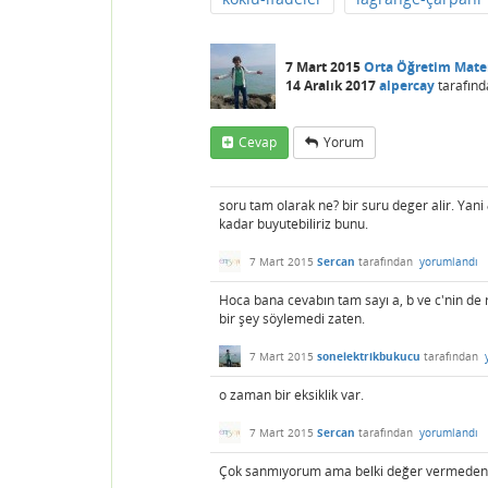
7 Mart 2015
Orta Öğretim Mat
14 Aralık 2017
alpercay
tarafınd
Cevap
Yorum
soru tam olarak ne? bir suru deger alir. Yani
kadar buyutebiliriz bunu.
7 Mart 2015
Sercan
tarafından
yorumlandı
Hoca bana cevabın tam sayı a, b ve c'nin de 
bir şey söylemedi zaten.
7 Mart 2015
sonelektrikbukucu
tarafından
o zaman bir eksiklik var.
7 Mart 2015
Sercan
tarafından
yorumlandı
Çok sanmıyorum ama belki değer vermeden d