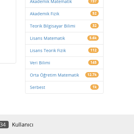
Akademik Matematik
737
Akademik Fizik
52
Teorik Bilgisayar Bilimi
32
Lisans Matematik
5.6k
Lisans Teorik Fizik
112
Veri Bilimi
145
Orta Öğretim Matematik
12.7k
Serbest
1k
834
Kullanıcı