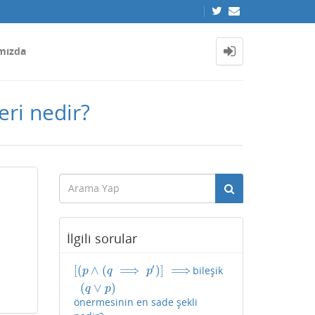
mızda
ri nedir?
İlgili sorular
′
[
(
∧
(
⟹
)
]
⟹
bileşik
[
(
p
∧
(
q
⟹
p
′
)
]
⟹
(
q
∨
p
)
p
q
p
(
∨
)
q
p
önermesinin en sade şekli