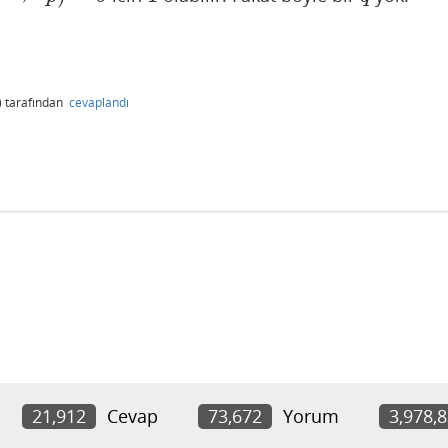
)
tarafından
cevaplandı
21,912
Cevap
73,672
Yorum
3,978,