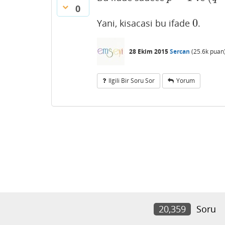
0
0
Yani, kisacasi bu ifade
.
0
28 Ekim 2015
Sercan
(
25.6k
puan
Ilgili Bir Soru Sor
Yorum
20,359
Soru