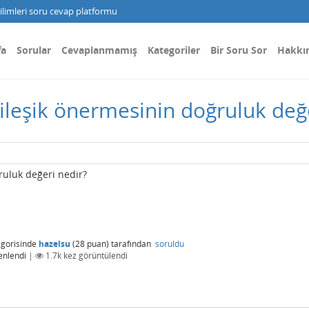
limleri soru cevap platformu
fa
Sorular
Cevaplanmamış
Kategoriler
Bir Soru Sor
Hakkı
ileşik önermesinin doğruluk değe
ruluk değeri nedir?
gorisinde
hazelsu
(
28
puan)
tarafından
soruldu
enlendi
|
1.7k
kez görüntülendi