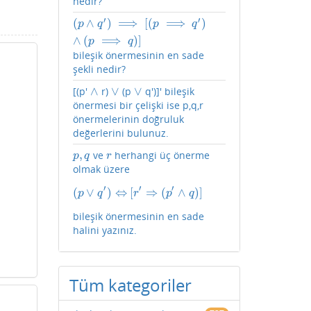
nedir?
′
′
(
∧
)
⟹
[
(
⟹
)
(
p
∧
q
′
)
⟹
[
(
p
⟹
q
′
)
∧
(
p
⟹
q
)
]
p
q
p
q
∧
(
⟹
)
]
p
q
bileşik önermesinin en sade
şekli nedir?
∧
∨
∨
[(p'
r)
(p
q')]' bileşik
∧
∨
∨
önermesi bir çelişki ise p,q,r
önermelerinin doğruluk
değerlerini bulunuz.
,
ve
herhangi üç önerme
p
,
q
r
p
q
r
olmak üzere
′
′
′
(
∨
)
⇔
[
⇒
(
∧
)
]
(
p
∨
q
′
)
⇔
[
r
′
⇒
(
p
′
∧
q
)
]
p
q
r
p
q
bileşik önermesinin en sade
halini yazınız.
Tüm kategoriler