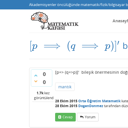
Akademisyenler öncülüğünde matematik/fizik/bilgisayar bi
Anasay
′
[
⟹
(
⟹
)
]
b
[
p
⟹
(
q
⟹
p
)
]
′
p
q
p
[p=> (q=>p)]' bileşik önermesinin doğ
0
0
mantık
1.7k
kez
görüntülendi
28 Ekim 2015
Orta Öğretim Matematik
kate
28 Ekim 2015
DoganDonmez
tarafından
düz
Cevap
Yorum