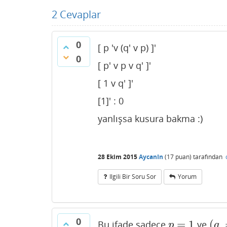
2
Cevaplar
0
[ p 'v (q' v p) ]'
0
[ p' v p v q' ]'
[ 1 v q' ]'
[1]' : 0
yanlışsa kusura bakma :)
28 Ekim 2015
AycanIn
(
17
puan)
tarafından
Ilgili Bir Soru Sor
Yorum
0
=
1
(
Bu ifade sadece
ve
p
=
1
(
q
p
q