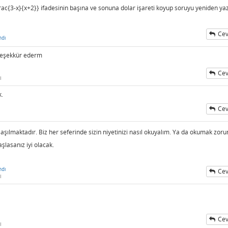
rac{3-x}{x+2}} ifadesinin başına ve sonuna dolar işareti koyup soruyu yeniden y
Cev
ndı
 teşekkür ederm
Cev
i
k.
Cev
aşılmaktadır. Biz her seferinde sizin niyetinizi nasıl okuyalım. Ya da okumak zor
şlasanız iyi olacak.
ndı
Cev
i
Cev
i