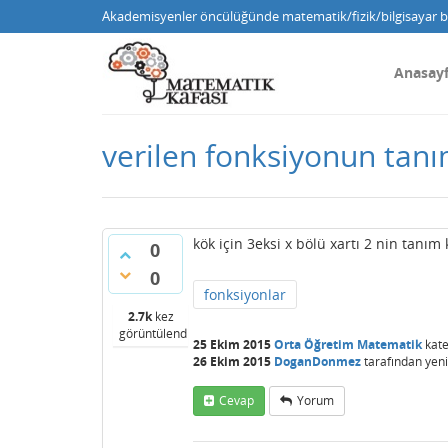
Akademisyenler öncülüğünde matematik/fizik/bilgisayar bi
Anasay
verilen fonksiyonun tan
kök için 3eksi x bölü xartı 2 nin tanım
0
0
fonksiyonlar
2.7k
kez
görüntülendi
25 Ekim 2015
Orta Öğretim Matematik
kate
26 Ekim 2015
DoganDonmez
tarafından
yeni
Cevap
Yorum