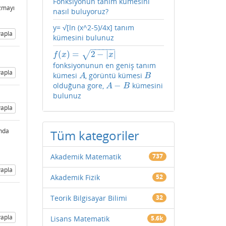
Fonksiyonun tanım kümesini
azmayı
nasıl buluyoruz?
y= √[ln (x^2-5)/4x] tanım
apla
kümesini bulunuz
−
−
−
−
−
−
(
)
=
2
−
|
|
√
f
(
x
)
=
2
−
|
x
|
f
x
x
fonksiyonunun en geniş tanım
apla
kümesi
, görüntü kümesi
A
B
A
B
−
olduğuna gore,
kümesini
A
−
B
A
B
bulunuz
apla
unda
Tüm kategoriler
Akademik Matematik
737
apla
Akademik Fizik
52
Teorik Bilgisayar Bilimi
32
apla
Lisans Matematik
5.6k