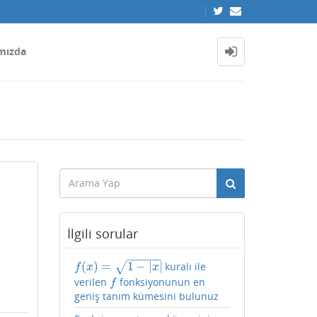
mızda
İlgili sorular
−
−
−
−
−
−
(
)
=
1
−
|
|
√
kuralı ile
f
(
x
)
=
1
−
|
x
|
f
x
x
verilen
fonksiyonunun en
f
f
geniş tanım kümesini bulunuz