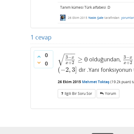
Tanım kümesi Türk alfabesi :D
26 Ekim 2015
Yasin Şale
tarafından
yorumla
1
cevap
−
−
−
0
√
3
−
3
−
x
x
≥
0
olduğundan,
3
−
x
x
+
2
≥
0
3
−
x
x
+
2
+
2
0
x
x
(
−
2
,
3
]
dir .Yani fonksiyonun
(
−
2
,
3
]
26 Ekim 2015
Mehmet Toktaş
(
19.2k
puan)
t
Ilgili Bir Soru Sor
Yorum