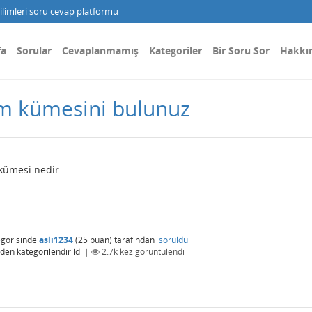
limleri soru cevap platformu
fa
Sorular
Cevaplanmamış
Kategoriler
Bir Soru Sor
Hakkı
ım kümesini bulunuz
 kümesi nedir
gorisinde
aslı1234
(
25
puan)
tarafından
soruldu
den kategorilendirildi
|
2.7k
kez görüntülendi