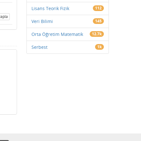
Lisans Teorik Fizik
112
apla
Veri Bilimi
145
Orta Öğretim Matematik
12.7k
Serbest
1k