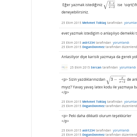
−
−
−
√
3
−
x
Eğer yazmak istediğiniz
ise \sqrt{\f
3
−
x
x
+
2
+
2
x
deneyebilirsiniz.
25 Ekim 2015
Mehmet Toktaş
tarafından
yorumla
evet yazmak istedigim o anlaşılıyo demekki
25 Ekim 2015
aslı1234
tarafından
yorumlandı
25 Ekim 2015
DoganDonmez
tarafından
düzenlend
Anlasiliyor diye karisik yazmaya da gerek yo
25 Ekim 2015
Sercan
tarafından
yorumlandı
−
−
−
−
−
−
√
x
<p> Sizin yazdıklarınızdan
3
−
de anl
3
−
x
x
+
2
+
2
x
mıyız? Yavaş yavaş latex kodu ile yazmaya ba
</p>
25 Ekim 2015
Mehmet Toktaş
tarafından
yorumla
25 Ekim 2015
DoganDonmez
tarafından
düzenlend
<p> Peki daha dikkatli olurum teşekkürler
</p>
25 Ekim 2015
aslı1234
tarafından
yorumlandı
25 Ekim 2015
DoganDonmez
tarafından
düzenlend