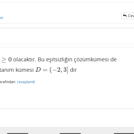
Cev
ndı
≥
0
olacaktır. Bu eşitsizliğin çözümkümesi de
+
2
≥
0
=
(
−
2
,
3
]
 tanım kümesi
dir
D
=
(
−
2
,
3
]
D
arafından
cevaplandı