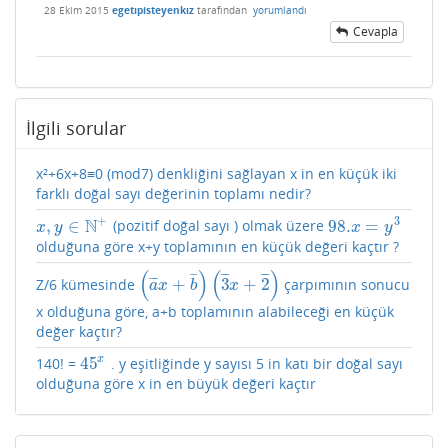
28 Ekim 2015
egetıpisteyenkız
tarafından
yorumlandı
Cevapla
İlgili sorular
x²+6x+8≡0 (mod7) denkliğini sağlayan x in en küçük iki
farklı doğal sayı değerinin toplamı nedir?
+
3
N
,
∈
98.
=
(pozitif doğal sayı ) olmak üzere
x
,
y
∈
N
+
98.
x
=
y
3
x
y
x
y
olduğuna göre x+y toplamının en küçük değeri kaçtır ?
(
)
(
)
¯
¯
¯
¯
¯
¯
¯
¯
+
3
+
2
¯
¯
¯
Z/6 kümesinde
çarpımının sonucu
(
a
¯
x
+
b
¯
)
(
3
¯
x
+
2
¯
)
a
x
b
x
x olduğuna göre, a+b toplamının alabileceği en küçük
değer kaçtır?
x
45
140! =
. y eşitliğinde y sayısı 5 in katı bir doğal sayı
45
x
olduğuna göre x in en büyük değeri kaçtır