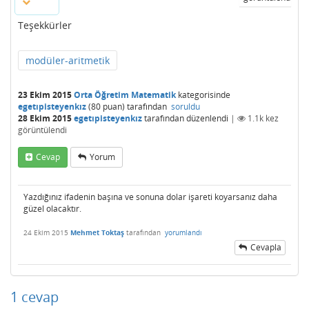
Teşekkürler
modüler-aritmetik
23 Ekim 2015
Orta Öğretim Matematik
kategorisinde
egetıpisteyenkız
(
80
puan)
tarafından
soruldu
28 Ekim 2015
egetıpisteyenkız
tarafından
düzenlendi
|
1.1k
kez
görüntülendi
Cevap
Yorum
Yazdığınız ifadenin başına ve sonuna dolar işareti koyarsanız daha
güzel olacaktır.
24 Ekim 2015
Mehmet Toktaş
tarafından
yorumlandı
Cevapla
1
cevap