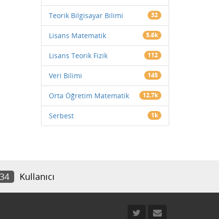
Teorik Bilgisayar Bilimi
32
Lisans Matematik
5.6k
Lisans Teorik Fizik
112
Veri Bilimi
145
Orta Öğretim Matematik
12.7k
Serbest
1k
134
Kullanıcı