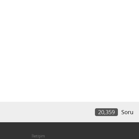
20,359
Soru
İletişim