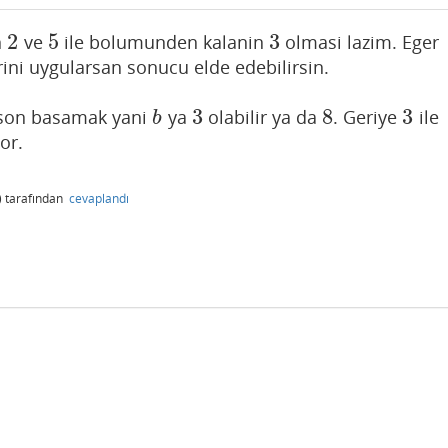
2
5
3
n
ve
ile bolumunden kalanin
olmasi lazim. Eger
2
5
3
rini uygularsan sonucu elde edebilirsin.
3
8
3
 son basamak yani
ya
olabilir ya da
. Geriye
ile
b
3
8
3
b
or.
)
tarafından
cevaplandı