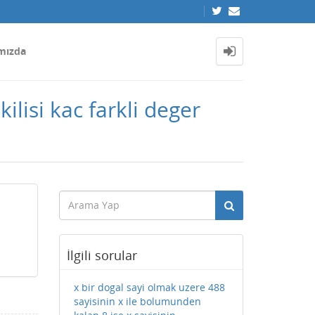
mızda
ilisi kac farkli deger
İlgili sorular
x bir dogal sayi olmak uzere 488
sayisinin x ile bolumunden