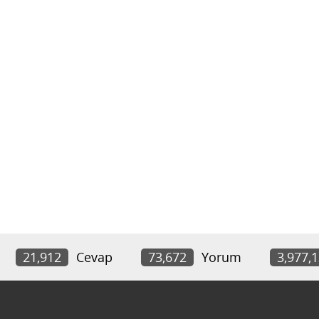
21,912
Cevap
73,672
Yorum
3,977,