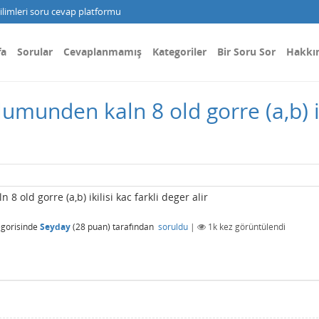
limleri soru cevap platformu
fa
Sorular
Cevaplanmamış
Kategoriler
Bir Soru Sor
Hakkı
lumunden kaln 8 old gorre (a,b) ik
 old gorre (a,b) ikilisi kac farkli deger alir
gorisinde
Seyday
(
28
puan)
tarafından
soruldu
|
1k
kez görüntülendi