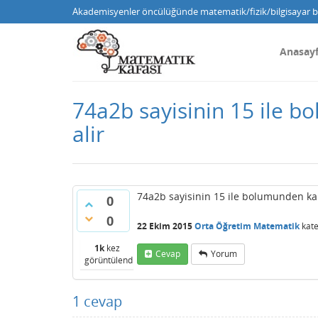
Akademisyenler öncülüğünde matematik/fizik/bilgisayar bi
Anasay
74a2b sayisinin 15 ile bo
alir
74a2b sayisinin 15 ile bolumunden kaln 8
0
0
22 Ekim 2015
Orta Öğretim Matematik
kate
1k
kez
Cevap
Yorum
görüntülendi
1
cevap