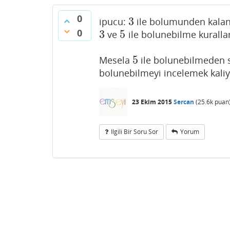
0
3
ipucu:
ile bolumunden kala
3
0
3
5
ve
ile bolunebilme kuralla
3
5
5
Mesela
ile bolunebilmeden
5
bolunebilmeyi incelemek kaliy
23 Ekim 2015
Sercan
(
25.6k
puan
Ilgili Bir Soru Sor
Yorum