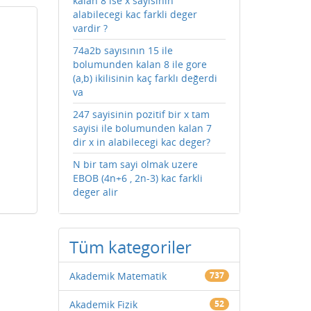
kalan 8 ise x sayisinin
alabilecegi kac farkli deger
vardir ?
74a2b sayısının 15 ile
bolumunden kalan 8 ile gore
(a,b) ikilisinin kaç farklı değerdi
va
247 sayisinin pozitif bir x tam
sayisi ile bolumunden kalan 7
dir x in alabilecegi kac deger?
N bir tam sayi olmak uzere
EBOB (4n+6 , 2n-3) kac farkli
deger alir
Tüm kategoriler
Akademik Matematik
737
Akademik Fizik
52