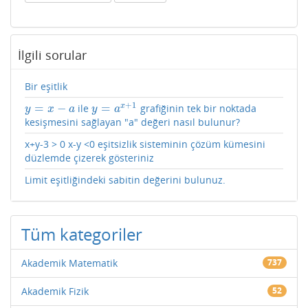
İlgili sorular
Bir eşitlik
+
1
=
−
=
x
ile
grafiğinin tek bir noktada
y
=
x
−
a
y
=
a
x
+
1
y
x
a
y
a
kesişmesini sağlayan "a" değeri nasıl bulunur?
x+y-3 > 0 x-y <0 eşitsizlik sisteminin çözüm kümesini
düzlemde çizerek gösteriniz
Limit eşitliğindeki sabitin değerini bulunuz.
Tüm kategoriler
Akademik Matematik
737
Akademik Fizik
52