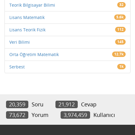
Teorik Bilgisayar Bilimi
32
Lisans Matematik
5.6k
Lisans Teorik Fizik
112
Veri Bilimi
145
Orta Öğretim Matematik
12.7k
Serbest
1k
20,359
Soru
21,912
Cevap
73,672
Yorum
3,974,459
Kullanıcı