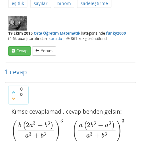
eşitlik
sayılar
binom
sadeleştirme
19 Ekim 2015
Orta Öğretim Matematik
kategorisinde
funky2000
(
4.6k
puan)
tarafından
soruldu
|
861
kez görüntülendi
Cevap
Yorum
1
cevap
0
0
Kimse cevaplamadı, cevap benden gelsin:
3
3
3
3
3
3
(
)
(
)
2
−
2
−
(
)
(
)
b
a
b
a
b
a
−
(
b
(
2
a
3
−
b
3
)
a
3
+
b
3
)
3
−
(
a
(
2
b
3
−
a
3
)
a
3
+
b
3
)
3
=
b
3
(
2
a
3
−
b
3
3
3
3
3
+
+
a
b
a
b