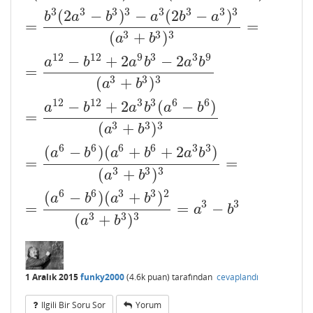
3
3
3
3
3
3
3
3
(
2
−
)
−
(
2
−
)
b
a
b
a
b
a
=
=
3
3
3
(
+
)
a
b
12
12
9
3
3
9
−
+
2
−
2
a
b
a
b
a
b
=
3
3
3
(
+
)
a
b
12
12
3
3
6
6
−
+
2
(
−
)
a
b
a
b
a
b
=
3
3
3
(
+
)
a
b
6
6
6
6
3
3
(
−
)
(
+
+
2
)
a
b
a
b
a
b
=
=
3
3
3
(
+
)
a
b
6
6
3
3
2
(
−
)
(
+
)
a
b
a
b
3
3
=
=
−
a
b
3
3
3
(
+
)
a
b
1 Aralık 2015
funky2000
(
4.6k
puan)
tarafından
cevaplandı
Ilgili Bir Soru Sor
Yorum