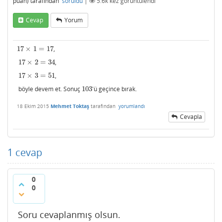
puan)
tarafından
soruldu
|
5.6k
kez görüntülendi
Cevap
Yorum
17
×
1
=
17
,
17
×
1
=
17
17
×
2
=
34
,
17
×
2
=
34
17
×
3
=
51
,
17
×
3
=
51
böyle devem et. Sonuç
103
'ü geçince bırak.
103
18 Ekim 2015
Mehmet Toktaş
tarafından
yorumlandı
Cevapla
1
cevap
0
0
Soru cevaplanmış olsun.