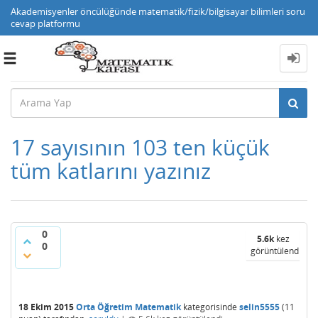
Akademisyenler öncülüğünde matematik/fizik/bilgisayar bilimleri soru
cevap platformu
Toggle
navigation
17 sayısının 103 ten küçük
tüm katlarını yazınız
0
5.6k
kez
0
görüntülendi
18 Ekim 2015
Orta Öğretim Matematik
kategorisinde
selin5555
(
11