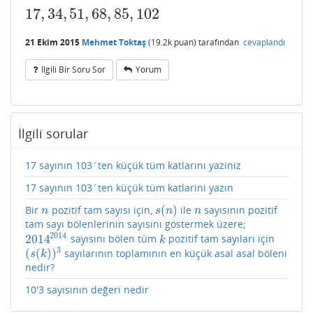
17
,
34
,
51
,
68
,
85
,
102
17
,
34
,
51
,
68
,
85
,
102
21 Ekim 2015
Mehmet Toktaş
(
19.2k
puan)
tarafından
cevaplandı
Ilgili Bir Soru Sor
Yorum
İlgili sorular
17 sayının 103´ten küçük tüm katlarını yaziniz
17 sayının 103´ten küçük tüm katlarini yazın
(
)
Bir
pozitif tam sayısı için,
ile
sayısının pozitif
n
s
(
n
)
n
n
s
n
n
tam sayı bölenlerinin sayısını göstermek üzere;
2014
2014
sayısını bölen tüm
pozitif tam sayıları için
2014
2014
k
k
3
(
(
)
)
sayılarının toplamının en küçük asal asal böleni
(
s
(
k
)
)
3
s
k
nedir?
10'3 sayısının değeri nedir