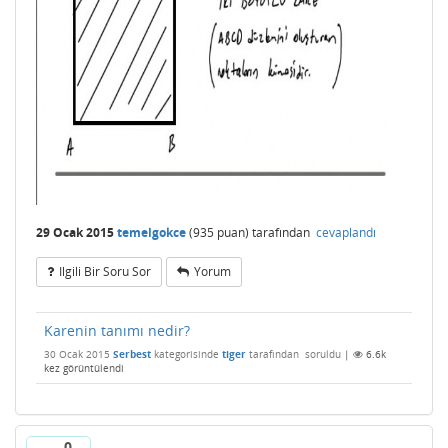
29 Ocak 2015
temelgokce
(
935
puan)
tarafından
cevaplandı
Ilgili Bir Soru Sor
Yorum
Karenin tanımı nedir?
30 Ocak 2015
Serbest
kategorisinde
tiger
tarafından
soruldu
|
6.6k
kez görüntülendi
0