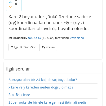
0
Kare 2 boyutludur çünkü üzerinde sadece
(x,y) koordinaatları bulunur.Eğer (x,y,z)
koordinattları olsaydı üç boyutlu olurdu.
29 Ocak 2015
zahide ok
(
15
puan)
tarafından
cevaplandı
Ilgili Bir Soru Sor
Yorum
İlgili sorular
Buruşturulan bir A4 kağıdı kaç boyutludur?
x kare ve y kareden neden doğru olmaz ?
5
×
5
'lik kare
5
×
5
Süper pokerde bir ele kare gelmesi ihtimali nedir