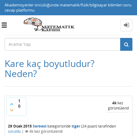
Akademisyenler öncülüğünde matematik/fizik/bilgisayar bilimleri soru
cevap platformu
Toggle
navigation
Kare kaç boyutludur?
Neden?
1
4k
kez
0
görüntülendi
29 Ocak 2015
Serbest
kategorisinde
tiger
(
24
puan)
tarafından
soruldu
|
4k
kez görüntülendi