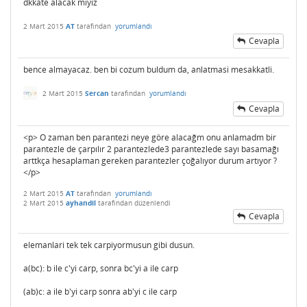
dkkate alacak mıyız
2 Mart 2015
AT
tarafından
yorumlandı
Cevapla
bence almayacaz. ben bi cozum buldum da, anlatmasi mesakkatli.
2 Mart 2015
Sercan
tarafından
yorumlandı
Cevapla
<p> O zaman ben parantezi neye göre alacağm onu anlamadm bir
parantezle de çarpılır 2 parantezlede3 parantezlede sayı basamağı
arttkça hesaplaman gereken parantezler çoğalıyor durum artıyor ?
</p>
2 Mart 2015
AT
tarafından
yorumlandı
2 Mart 2015
ayhandil
tarafından
düzenlendi
Cevapla
elemanlari tek tek carpiyormusun gibi dusun.
a(bc): b ile c'yi carp, sonra bc'yi a ile carp
(ab)c: a ile b'yi carp sonra ab'yi c ile carp