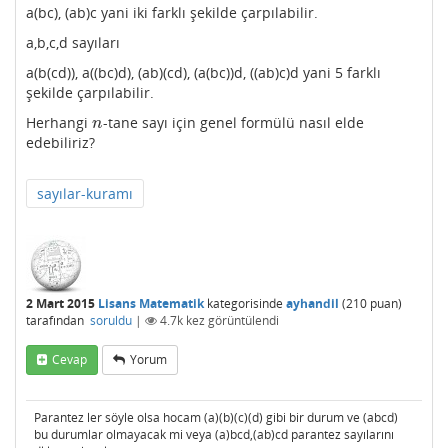
a(bc), (ab)c yani iki farklı şekilde çarpılabilir.
a,b,c,d sayıları
a(b(cd)), a((bc)d), (ab)(cd), (a(bc))d, ((ab)c)d yani 5 farklı
şekilde çarpılabilir.
Herhangi
-tane sayı için genel formülü nasıl elde
n
n
edebiliriz?
sayılar-kuramı
2 Mart 2015
Lisans Matematik
kategorisinde
ayhandil
(
210
puan)
tarafından
soruldu
|
4.7k
kez görüntülendi
Cevap
Yorum
Parantez ler söyle olsa hocam (a)(b)(c)(d) gibi bir durum ve (abcd)
bu durumlar olmayacak mi veya (a)bcd,(ab)cd parantez sayılarını