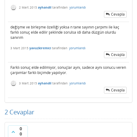
2 Mart 2015
ayhandil
tarafından
yorumlandı
Cevapla
değişme ve birleşme özelliği yoksa n tane sayının çarpımı ile kaç
farklı sonuç elde edilir şeklinde sorulsa idi daha düzgün olurdu
sanırım
3 Mart 2015
yavuzkiremici
tarafından
yorumlandı
Cevapla
Farklı sonuç elde edilmiyor, sonuçlar aynı, sadece aynı sonucu veren
çarpımlar farklı biçimde yapılıyor.
3 Mart 2015
ayhandil
tarafından
yorumlandı
Cevapla
2
Cevaplar
0
0