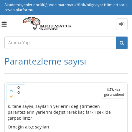
Akademisyenler öncülüğünde matematik/fizik/bilgisayar bilimleri soru
cevap platformu
Toggle
navigation
Parantezleme sayısı
0
4.7k
kez
0
görüntülendi
-tane sayıyı, sayıların yerlerini değiştirmeden
n
n
parantezlerin yerlerini değiştirerek kaç farklı şekilde
çarpabiliriz?
Örneğin a,b,c sayıları