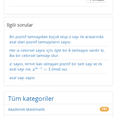
İlgili sorular
Bir pozitif tamsayıdan küçük olup o sayı ile aralarında
asal olan pozitif tamsayıların sayısı
Her
cebirsel sayısı için, öyle bir
tamsayısı vardır ki,
α
k
α
k
bir cebirsel tamsayı olur.
k
α
k
α
sayısı,
'nin katı olmayan pozitif bir tam sayı ve
x
m
m
x
m
m
−
1
=
1
m
asal sayı ise;
(mod
).
x
m
−
1
=
1
m
x
m
asal sayı sayısı
Tüm kategoriler
Akademik Matematik
737