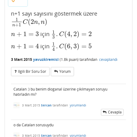
n+1 sayı sayısını göstermek üzere
1
(
2
,
)
1
n
+
1
C
(
2
n
,
n
)
C
n
n
+
1
n
1
+
1
=
3
.
(
4
,
2
)
=
2
için
n
+
1
=
3
1
3
.
C
(
4
,
2
)
=
2
n
C
3
1
+
1
=
4
.
(
6
,
3
)
=
5
için
n
+
1
=
4
1
4
.
C
(
6
,
3
)
=
5
n
C
4
3 Mart 2015
yavuzkiremici
(
1.8k
puan)
tarafından
cevaplandı
Ilgili Bir Soru Sor
Yorum
Catalan :) bu benim dioganal üzerine çıkılmayan soruyu
hatırladın mı?
3 Mart 2015
Sercan
tarafından
yorumlandı
Cevapla
o da Catalan sorusuydu
3 Mart 2015
Sercan
tarafından
yorumlandı