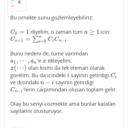
0
Bu ornekte sunu gozlemleyebiliriz:
=
1
≥
1
diyelim, o zaman tum
icin:
C
0
=
1
n
≥
1
C
n
0
n
=
∑
.
C
n
+
1
=
∑
i
=
0
n
C
i
C
n
−
i
C
C
C
+
1
−
n
i
n
i
=
0
i
Bunu nedeni de, tume varimdan
,
⋯
,
'e
ekleyelim.
a
1
,
⋯
,
a
n
x
a
a
x
1
n
(
⋯
)
olan kismi da tek eleman olarak
x
(
⋯
)
x
gorelim. Bu da icindeki
sayinin getirdigi
i
C
i
i
C
i
−
ve disindaki
sayinin getirdigi
n
−
i
n
i
'lerin carpimindan olusan toplam gelir.
C
n
−
i
C
−
n
i
Olay bu seriyi cozmekte ama bunlar katalan
sayilarini olusturuyor.