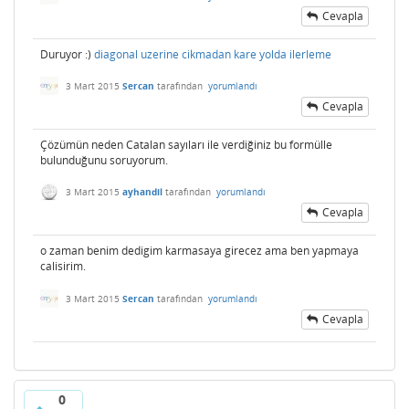
Cevapla
Duruyor :)
diagonal uzerine cikmadan kare yolda ilerleme
3 Mart 2015
Sercan
tarafından
yorumlandı
Cevapla
Çözümün neden Catalan sayıları ile verdiğiniz bu formülle
bulunduğunu soruyorum.
3 Mart 2015
ayhandil
tarafından
yorumlandı
Cevapla
o zaman benim dedigim karmasaya girecez ama ben yapmaya
calisirim.
3 Mart 2015
Sercan
tarafından
yorumlandı
Cevapla
0