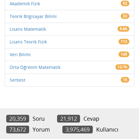
Akademik Fizik
52
Teorik Bilgisayar Bilimi
32
Lisans Matematik
5.6k
Lisans Teorik Fizik
112
Veri Bilimi
145
Orta Öğretim Matematik
12.7k
Serbest
1k
20,359
Soru
21,912
Cevap
73,672
Yorum
3,975,469
Kullanıcı