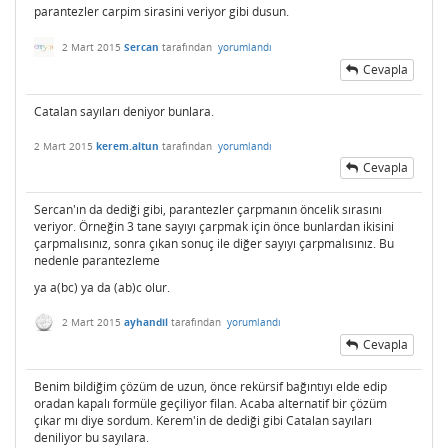
parantezler carpim sirasini veriyor gibi dusun.
2 Mart 2015
Sercan
tarafından
yorumlandı
Cevapla
Catalan sayıları deniyor bunlara.
2 Mart 2015
kerem.altun
tarafından
yorumlandı
Cevapla
Sercan'ın da dediği gibi, parantezler çarpmanın öncelik sırasını
veriyor. Örneğin 3 tane sayıyı çarpmak için önce bunlardan ikisini
çarpmalısınız, sonra çıkan sonuç ile diğer sayıyı çarpmalısınız. Bu
nedenle parantezleme
ya a(bc) ya da (ab)c olur.
2 Mart 2015
ayhandil
tarafından
yorumlandı
Cevapla
Benim bildiğim çözüm de uzun, önce rekürsif bağıntıyı elde edip
oradan kapalı formüle geçiliyor filan. Acaba alternatif bir çözüm
çıkar mı diye sordum. Kerem'in de dediği gibi Catalan sayıları
deniliyor bu sayılara.