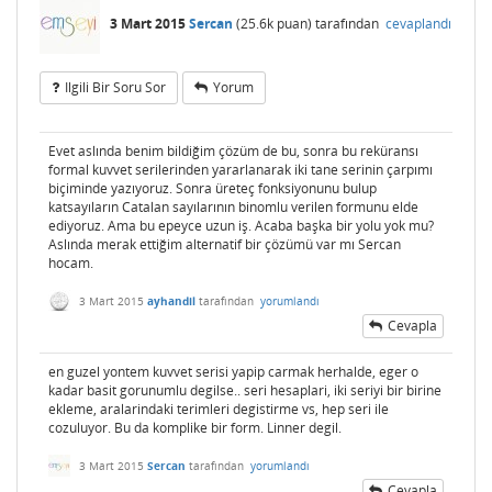
3 Mart 2015
Sercan
(
25.6k
puan)
tarafından
cevaplandı
Ilgili Bir Soru Sor
Yorum
Evet aslında benim bildiğim çözüm de bu, sonra bu reküransı
formal kuvvet serilerinden yararlanarak iki tane serinin çarpımı
biçiminde yazıyoruz. Sonra üreteç fonksiyonunu bulup
katsayıların Catalan sayılarının binomlu verilen formunu elde
ediyoruz. Ama bu epeyce uzun iş. Acaba başka bir yolu yok mu?
Aslında merak ettiğim alternatif bir çözümü var mı Sercan
hocam.
3 Mart 2015
ayhandil
tarafından
yorumlandı
Cevapla
en guzel yontem kuvvet serisi yapip carmak herhalde, eger o
kadar basit gorunumlu degilse.. seri hesaplari, iki seriyi bir birine
ekleme, aralarindaki terimleri degistirme vs, hep seri ile
cozuluyor. Bu da komplike bir form. Linner degil.
3 Mart 2015
Sercan
tarafından
yorumlandı
Cevapla