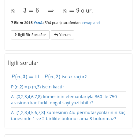
−
3
=
6
⇒
=
9
olur.
n
−
3
=
6
⇒
n
=
9
n
n
7 Ekim 2015
YsnA
(
594
puan)
tarafından
cevaplandı
Ilgili Bir Soru Sor
Yorum
İlgili sorular
(
,
3
)
=
11
⋅
(
,
2
)
ise
kaçtır?
P
(
n
,
3
)
=
11
⋅
P
(
n
,
2
)
n
P
n
P
n
n
P (n,2) = p (n,3) ise n kactir
A={0,2,3,4,6,7,8} kümesinin elemanlariyla 360 ile 750
arasinda kac farkli dogal sayi yazilabilir?
A={1,2,3,4,5,6,7,8} kümesinin 4lü permütasyonlarının kaç
tanesinde 1 ve 2 birlikte bulunur ama 3 bulunmaz?