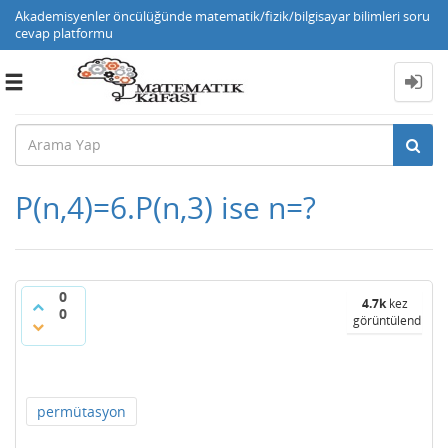
Akademisyenler öncülüğünde matematik/fizik/bilgisayar bilimleri soru
cevap platformu
Toggle
navigation
P(n,4)=6.P(n,3) ise n=?
0
4.7k
kez
0
görüntülendi
permütasyon