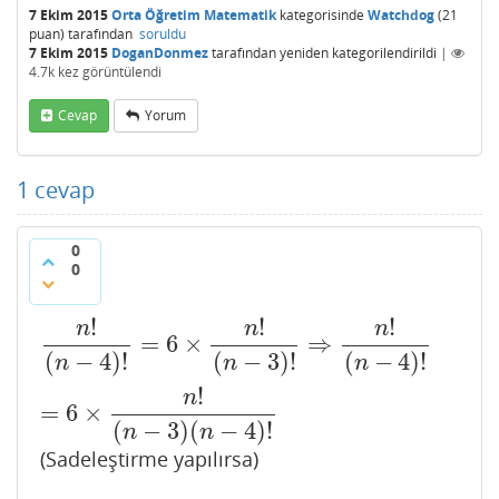
7 Ekim 2015
Orta Öğretim Matematik
kategorisinde
Watchdog
(
21
puan)
tarafından
soruldu
7 Ekim 2015
DoganDonmez
tarafından
yeniden kategorilendirildi
|
4.7k
kez görüntülendi
Cevap
Yorum
1
cevap
0
0
!
!
!
n
n
n
=
6
×
⇒
n
!
(
n
−
4
)
!
=
6
×
n
!
(
n
−
3
)
!
⇒
n
!
(
n
−
4
)
!
=
6
×
n
!
(
n
−
3
)
(
n
−
4
)
!
(
−
4
)
!
(
−
3
)
!
(
−
4
)
!
n
n
n
!
n
=
6
×
(
−
3
)
(
−
4
)
!
n
n
(Sadeleştirme yapılırsa)