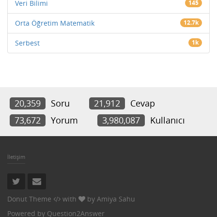
Veri Bilimi
145
Orta Öğretim Matematik
12.7k
Serbest
1k
20,359
Soru
21,912
Cevap
73,672
Yorum
3,980,087
Kullanıcı
İletişim
Donut Theme
with
by
Amiya Sahu
Powered by
Question2Answer