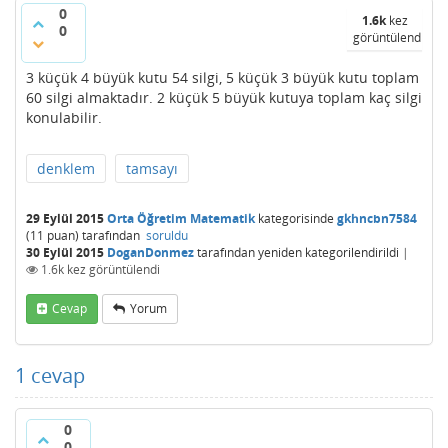
0
1.6k
kez
0
görüntülendi
3 küçük 4 büyük kutu 54 silgi, 5 küçük 3 büyük kutu toplam
60 silgi almaktadır. 2 küçük 5 büyük kutuya toplam kaç silgi
konulabilir.
denklem
tamsayı
29 Eylül 2015
Orta Öğretim Matematik
kategorisinde
gkhncbn7584
(
11
puan)
tarafından
soruldu
30 Eylül 2015
DoganDonmez
tarafından
yeniden kategorilendirildi
|
1.6k
kez görüntülendi
Cevap
Yorum
1
cevap
0
0