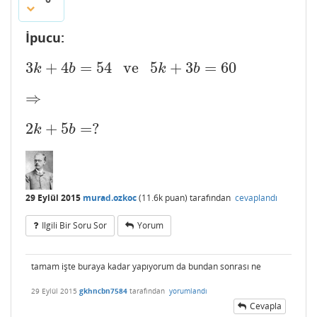
İpucu:
3
+
4
=
54
ve
5
+
3
=
60
3
k
+
4
b
=
54
ve
5
k
+
3
b
=
60
k
b
k
b
⇒
⇒
2
+
5
=
?
2
k
+
5
b
=
?
k
b
29 Eylül 2015
murad.ozkoc
(
11.6k
puan)
tarafından
cevaplandı
Ilgili Bir Soru Sor
Yorum
tamam işte buraya kadar yapıyorum da bundan sonrası ne
29 Eylül 2015
gkhncbn7584
tarafından
yorumlandı
Cevapla