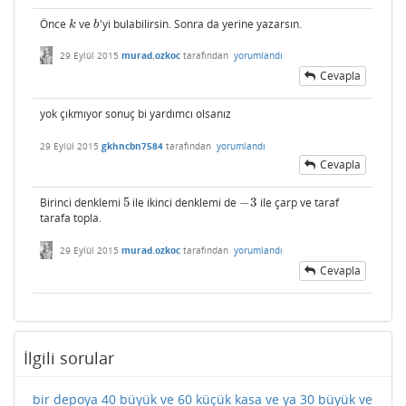
Önce
ve
'yi bulabilirsin. Sonra da yerine yazarsın.
k
b
k
b
29 Eylül 2015
murad.ozkoc
tarafından
yorumlandı
Cevapla
yok çıkmıyor sonuç bi yardımcı olsanız
29 Eylül 2015
gkhncbn7584
tarafından
yorumlandı
Cevapla
Birinci denklemi
5
ile ikinci denklemi de
−
3
ile çarp ve taraf
5
−
3
tarafa topla.
29 Eylül 2015
murad.ozkoc
tarafından
yorumlandı
Cevapla
İlgili sorular
bir depoya 40 büyük ve 60 küçük kasa ve ya 30 büyük ve