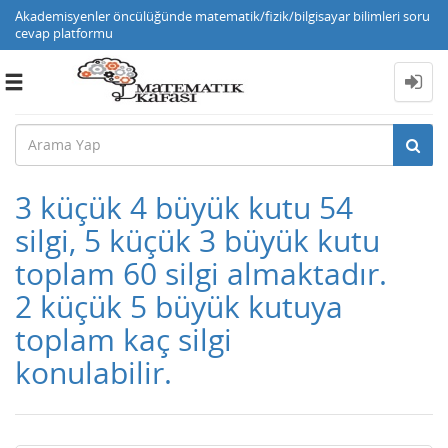
Akademisyenler öncülüğünde matematik/fizik/bilgisayar bilimleri soru
cevap platformu
Toggle
navigation
3 küçük 4 büyük kutu 54
silgi, 5 küçük 3 büyük kutu
toplam 60 silgi almaktadır.
2 küçük 5 büyük kutuya
toplam kaç silgi
konulabilir.