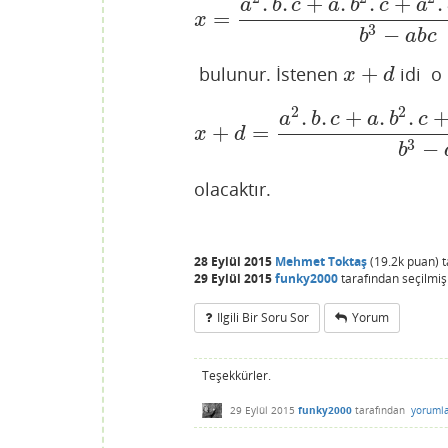
.
.
+
.
.
+
.
a
b
c
a
b
c
a
=
x
=
a
2
.
b
.
c
+
a
.
b
2
.
c
+
a
2
.
c
2
+
a
.
b
x
3
−
b
a
b
c
+
bulunur. İstenen
idi o 
x
+
d
x
d
2
2
.
.
+
.
.
a
b
c
a
b
c
+
=
x
+
d
=
a
2
.
b
.
c
+
a
.
b
2
.
c
+
a
2
.
x
d
3
−
b
olacaktır.
28 Eylül 2015
Mehmet Toktaş
(
19.2k
puan)
29 Eylül 2015
funky2000
tarafından
seçilmiş
Ilgili Bir Soru Sor
Yorum
Teşekkürler.
29 Eylül 2015
funky2000
tarafından
yoruml