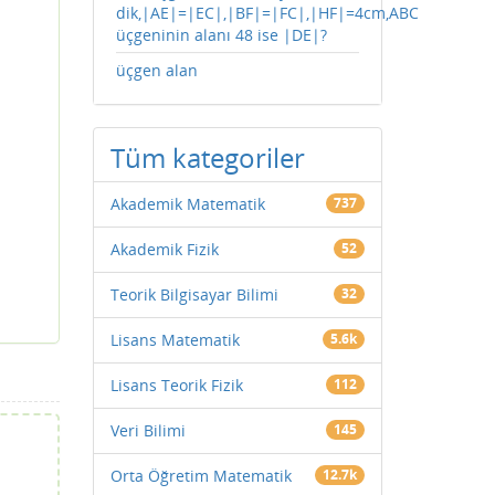
dik,|AE|=|EC|,|BF|=|FC|,|HF|=4cm,ABC
üçgeninin alanı 48 ise |DE|?
üçgen alan
Tüm kategoriler
Akademik Matematik
737
Akademik Fizik
52
Teorik Bilgisayar Bilimi
32
Lisans Matematik
5.6k
Lisans Teorik Fizik
112
Veri Bilimi
145
Orta Öğretim Matematik
12.7k