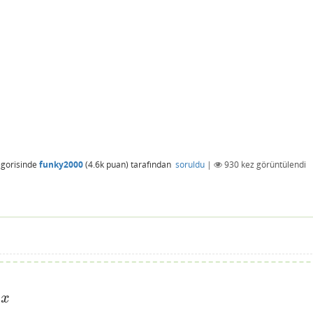
gorisinde
funky2000
(
4.6k
puan)
tarafından
soruldu
|
930
kez görüntülendi
x