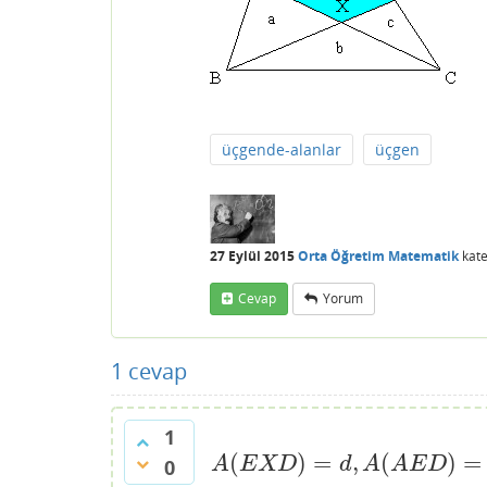
üçgende-alanlar
üçgen
27 Eylül 2015
Orta Öğretim Matematik
kate
Cevap
Yorum
1
cevap
1
(
)
=
,
(
)
=
A
(
E
X
D
)
=
d
,
A
(
A
E
D
)
=
x
A
E
X
D
d
A
A
E
D
0