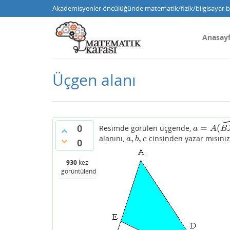
Akademisyenler öncülüğünde matematik/fizik/bilgisayar bi
Anasay
Üçgen alanı
0
=
(
Resimde görülen üçgende,
a
=
A
(
B
X
E
^
)
a
A
B
,
,
alanını,
cinsinden yazar mısınız
a
,
b
,
c
a
b
c
0
930
kez
görüntülendi