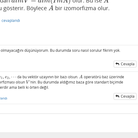
=
(
)
ndan
olur. Bu ise
d
i
m
V
=
d
i
m
(
I
m
A
)
A
d
i
m
V
d
i
m
I
m
A
A
gösterir. Böylece
bir izomorfizma olur.
A
A
n
cevaplandı
u olmayacağını düşünüyorum. Bu durumda soru nasıl sorulur fikrim yok.
Cevapla
,
,
⋯
da bu vektör uzayının bir bazı olsun.
operatörü baz üzerinde
e
1
,
e
2
,
⋯
A
e
e
A
1
2
rfizması olsun
'nin. Bu durumda aldığımız baza göre standart biçimde
V
V
rdir ama belli ki örten değil.
Cevapla
landı