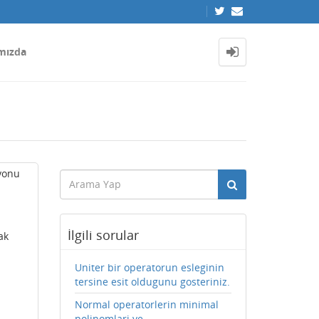
mızda
yonu
İlgili sorular
ak
Uniter bir operatorun esleginin
tersine esit oldugunu gosteriniz.
Normal operatorlerin minimal
polinomlari ve