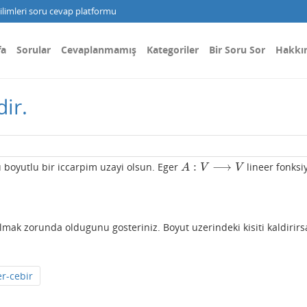
limleri soru cevap platformu
fa
Sorular
Cevaplanmamış
Kategoriler
Bir Soru Sor
Hakkı
dir.
:
⟶
boyutlu bir iccarpim uzayi olsun. Eger
lineer fonksi
A
:
V
⟶
V
A
V
V
lmak zorunda oldugunu gosteriniz. Boyut uzerindeki kisiti kaldirirs
er-cebir