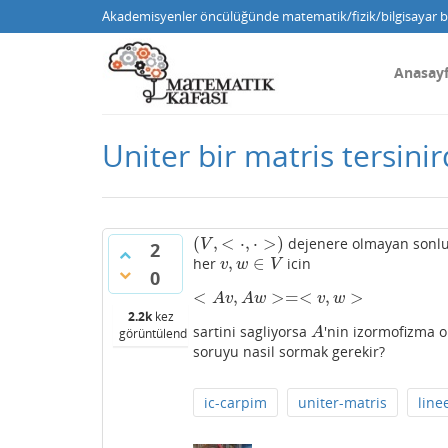
Akademisyenler öncülüğünde matematik/fizik/bilgisayar bi
Anasay
Uniter bir matris tersinir
(
,
<
⋅
,
⋅
>
)
dejenere olmayan sonlu 
(
V
,
<
⋅
,
⋅
>
)
V
2
,
∈
her
icin
v
,
w
∈
V
v
w
V
0
<
,
>
=
<
,
>
<
A
v
,
A
w
>=<
v
,
w
>
A
v
A
w
v
w
2.2k
kez
sartini sagliyorsa
'nin izormofizma o
A
görüntülendi
A
soruyu nasil sormak gerekir?
ic-carpim
uniter-matris
line