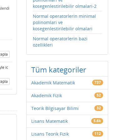
kosegenlestirilebilir olmalari-2
lendi
Normal operatorlerin minimal
polinomlari ve
kosegenlestirilebilir olmalari
Normal operatorlerin bazi
ozellikleri
apla
Tüm kategoriler
le ic
apla
Akademik Matematik
737
Akademik Fizik
52
Teorik Bilgisayar Bilimi
32
Lisans Matematik
5.6k
)
Lisans Teorik Fizik
112