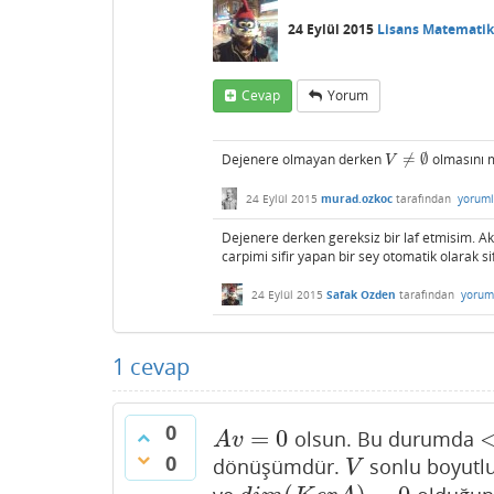
24 Eylül 2015
Lisans Matematik
Cevap
Yorum
Dejenere olmayan derken
≠
∅
olmasını m
V
≠
∅
V
24 Eylül 2015
murad.ozkoc
tarafından
yoruml
Dejenere derken gereksiz bir laf etmisim. Akl
carpimi sifir yapan bir sey otomatik olarak s
24 Eylül 2015
Safak Ozden
tarafından
yorum
1
cevap
0
=
0
olsun. Bu durumda
A
v
=
0
<
A
v
0
dönüşümdür.
sonlu boyutl
V
V