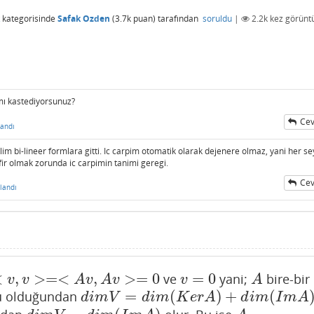
kategorisinde
Safak Ozden
(
3.7k
puan)
tarafından
soruldu
|
2.2k
kez görüntü
ı kastediyorsunuz?
Cev
andı
im bi-lineer formlara gitti. Ic carpim otomatik olarak dejenere olmaz, yani her sey
ifir olmak zorunda ic carpimin tanimi geregi.
Cev
landı
<
,
>
=
<
,
>
=
0
=
0
ve
yani;
bire-bir
v
,
v
>=<
A
v
,
A
v
>=
0
v
=
0
A
v
v
A
v
A
v
v
A
=
(
)
+
(
u olduğundan
d
i
m
V
=
d
i
m
(
K
e
r
A
)
+
d
i
m
(
I
m
A
)
d
i
m
V
d
i
m
K
e
r
A
d
i
m
I
m
A