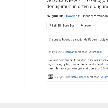
(
)
=
0
ve
olduğu
d
i
m
(
K
e
r
A
)
=
0
d
i
m
K
e
r
A
dönüşümünün örten olduğunu 
26 Eylül 2015
Handan
(
1.5k
puan)
tarafında
Ilgili Bir Soru Sor
Yorum
sonsuz boyutlu alındığında ifadenin doğr
V
V
26 Eylül 2015
Handan
tarafından
yorumlandı
Sonsuz boyutlu bir
vektör uzayı alalım ve
V
V
⟼
biçiminde davranan bir endomo
e
i
⟼
a
i
+
1
e
a
+
1
i
i
tanımlanan iççarpıma göre
operatörü ünite
A
A
26 Eylül 2015
Safak Ozden
tarafından
yorum