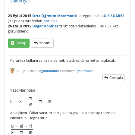
faktöriyel
23 Eylül 2015
Orta Öğretim Matematik
kategorisinde
LUIS SUARES
(
32
puan)
tarafından
soruldu
26 Eylül 2015
DoganDonmez
tarafından
düzenlendi
|
1.8k
kez
görüntülendi
Cevap
Yorum
Parantez kullanırsanız ne demek istediniz daha net anlaşılacak.
23 Eylül 2015
DoganDonmez
tarafından
yorumlandı
Cevapla
Yazdıklarından
7
!
9
!
−
8
!
+
−
7
!
−
6
!
9
!
−
8
!
+
7
!
8
!
−
7
!
−
6
!
8
!
anlaşılıyor. Fakat sanırım sen şu altta yazılı olan soruyu sormak
istiyorsun. Doğru mu?
9
!
−
8
!
+
7
!
9
!
−
8
!
+
7
!
8
!
−
7
!
−
6
!
8
!
−
7
!
−
6
!