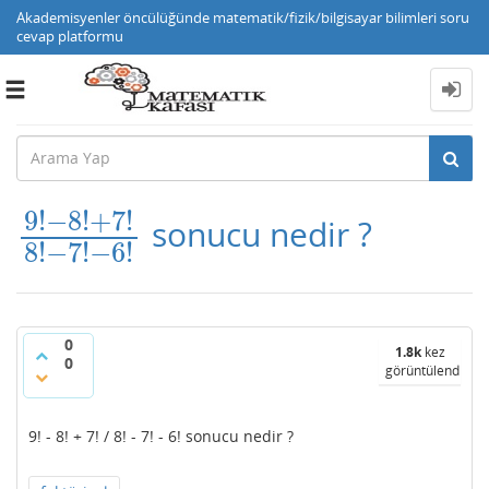
Akademisyenler öncülüğünde matematik/fizik/bilgisayar bilimleri soru
cevap platformu
Toggle
navigation
9
!
−
8
!
+
7
!
sonucu nedir ?
9
!
−
8
!
+
7
!
8
!
−
7
!
−
6
!
8
!
−
7
!
−
6
!
0
1.8k
kez
0
görüntülendi
9! - 8! + 7! / 8! - 7! - 6! sonucu nedir ?