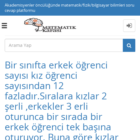
Akademisyenler öncülüğünde matematik/fizik/bilgisayar bilimleri soru
cevap platformu
Toggle
navigation
Bir sınıfta erkek öğrenci
sayısı kız öğrenci
sayısından 12
fazladır.Sıralara kızlar 2
şerli ,erkekler 3 erli
oturunca bir sırada bir
erkek öğrenci tek başına
oturuyor. Buna göre kızlar