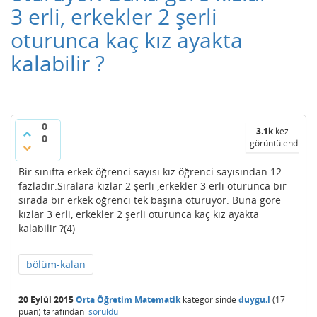
3 erli, erkekler 2 şerli
oturunca kaç kız ayakta
kalabilir ?
0
3.1k
kez
0
görüntülendi
Bir sınıfta erkek öğrenci sayısı kız öğrenci sayısından 12
fazladır.Sıralara kızlar 2 şerli ,erkekler 3 erli oturunca bir
sırada bir erkek öğrenci tek başına oturuyor. Buna göre
kızlar 3 erli, erkekler 2 şerli oturunca kaç kız ayakta
kalabilir ?(4)
bölüm-kalan
20 Eylül 2015
Orta Öğretim Matematik
kategorisinde
duygu.l
(
17
puan)
tarafından
soruldu