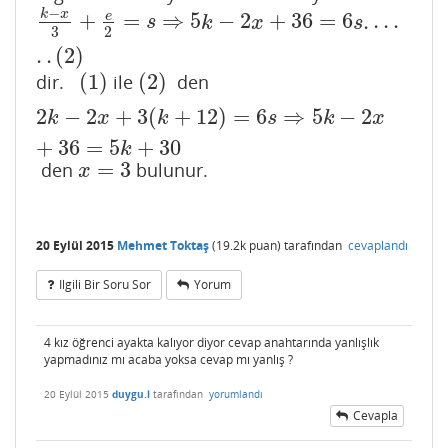
−
k
x
+
=
⇒
5
−
2
+
36
=
6
.
.
.
.
e
k
−
x
3
+
e
2
=
s
⇒
5
k
−
2
x
+
36
=
6
s
.
.
.
.
.
.
(
2
)
s
k
x
s
3
2
.
.
(
2
)
(
1
)
(
2
)
dir.
ile
den
(
1
)
(
2
)
2
−
2
+
3
(
+
12
)
=
6
⇒
5
−
2
2
k
−
2
x
+
3
(
k
+
12
)
=
6
s
⇒
5
k
−
2
x
+
36
=
5
k
+
30
k
x
k
s
k
x
+
36
=
5
+
30
k
=
3
den
bulunur.
x
=
3
x
20 Eylül 2015
Mehmet Toktaş
(
19.2k
puan)
tarafından
cevaplandı
Ilgili Bir Soru Sor
Yorum
4 kız öğrenci ayakta kalıyor diyor cevap anahtarında yanlışlık
yapmadınız mı acaba yoksa cevap mı yanlış ?
20 Eylül 2015
duygu.l
tarafından
yorumlandı
Cevapla