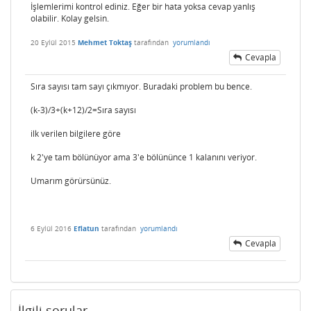
İşlemlerimi kontrol ediniz. Eğer bir hata yoksa cevap yanlış
olabilir. Kolay gelsin.
20 Eylül 2015
Mehmet Toktaş
tarafından
yorumlandı
Cevapla
Sıra sayısı tam sayı çıkmıyor. Buradaki problem bu bence.
(k-3)/3+(k+12)/2=Sıra sayısı
ilk verilen bilgilere göre
k 2'ye tam bölünüyor ama 3'e bölününce 1 kalanını veriyor.
Umarım görürsünüz.
6 Eylül 2016
Eflatun
tarafından
yorumlandı
Cevapla
İlgili sorular