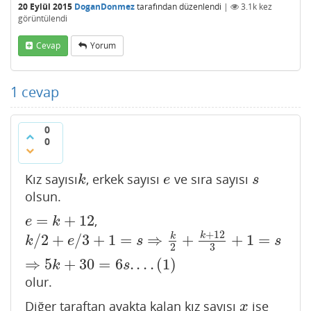
20 Eylül 2015
DoganDonmez
tarafından
düzenlendi
|
3.1k
kez
görüntülendi
Cevap
Yorum
1
cevap
0
0
Kız sayısı
, erkek sayısı
ve sıra sayısı
k
e
s
k
e
s
olsun.
=
+
12
,
e
=
k
+
12
e
k
+
12
k
/
2
+
/
3
+
1
=
⇒
+
+
1
=
k
k
/
2
+
e
/
3
+
1
=
s
⇒
k
2
+
k
+
12
3
+
1
=
s
⇒
5
k
+
30
=
6
s
.
.
.
.
(
1
)
k
e
s
s
2
3
⇒
5
+
30
=
6
.
.
.
.
(
1
)
k
s
olur.
Diğer taraftan ayakta kalan kız sayısı
ise
x
x