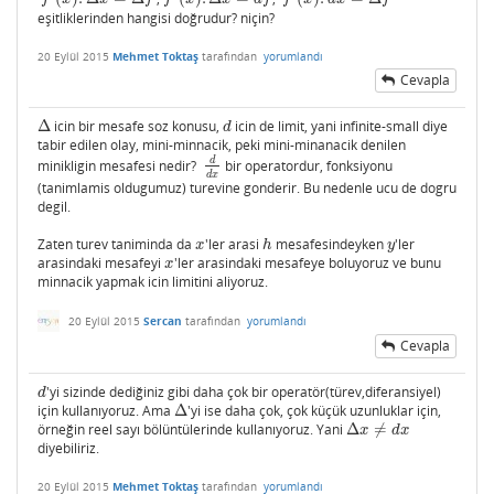
eşitliklerinden hangisi doğrudur? niçin?
20 Eylül 2015
Mehmet Toktaş
tarafından
yorumlandı
Cevapla
Δ
icin bir mesafe soz konusu,
icin de limit, yani infinite-small diye
Δ
d
d
tabir edilen olay, mini-minnacik, peki mini-minanacik denilen
d
minikligin mesafesi nedir?
bir operatordur, fonksiyonu
d
d
x
d
x
(tanimlamis oldugumuz) turevine gonderir. Bu nedenle ucu de dogru
degil.
Zaten turev taniminda da
'ler arasi
mesafesindeyken
'ler
x
h
y
x
h
y
arasindaki mesafeyi
'ler arasindaki mesafeye boluyoruz ve bunu
x
x
minnacik yapmak icin limitini aliyoruz.
20 Eylül 2015
Sercan
tarafından
yorumlandı
Cevapla
'yi sizinde dediğiniz gibi daha çok bir operatör(türev,diferansiyel)
d
d
için kullanıyoruz. Ama
Δ
'yi ise daha çok, çok küçük uzunluklar için,
Δ
örneğin reel sayı bölüntülerinde kullanıyoruz. Yani
Δ
≠
Δ
x
≠
d
x
x
d
x
diyebiliriz.
20 Eylül 2015
Mehmet Toktaş
tarafından
yorumlandı