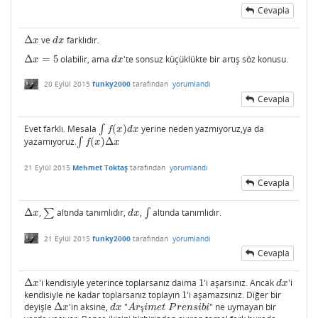
Cevapla
Δ
ve
farklıdır.
Δ
x
d
x
x
d
x
Δ
=
5
olabilir, ama
'te sonsuz küçüklükte bir artış söz konusu.
Δ
x
=
5
d
x
x
d
x
20 Eylül 2015
funky2000
tarafından
yorumlandı
Cevapla
Evet farklı. Mesala
∫
(
)
yerine neden yazmıyoruz,ya da
∫
f
(
x
)
d
x
f
x
d
x
yazamıyoruz.
∫
(
)
Δ
∫
f
(
x
)
Δ
x
f
x
x
21 Eylül 2015
Mehmet Toktaş
tarafından
yorumlandı
Cevapla
Δ
,
∑
altında tanımlıdır,
,
∫
altında tanımlıdır.
Δ
x
∑
d
x
∫
x
d
x
21 Eylül 2015
funky2000
tarafından
yorumlandı
Cevapla
Δ
'i kendisiyle yeterince toplarsanız daima
1
'i aşarsınız. Ancak
'i
Δ
x
1
d
x
x
d
x
kendisiyle ne kadar toplarsanız toplayın
1
'i aşamazsınız. Diğer bir
1
deyişle
Δ
'in aksine,
"
" ne uymayan bir
Δ
x
d
x
A
r
ş
i
m
e
t
P
r
e
n
s
i
b
i
x
d
x
A
r
ş
i
m
e
t
P
r
e
n
s
i
b
i