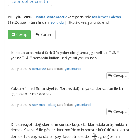
cebirsel-geometri
20 Eylül 2015
Lisans Matematik
kategorisinde
Mehmet Toktaş
(
19.2k
puan)
tarafından
soruldu
|
5.9k
kez görüntülendi
Cevap
Yorum
İki nokta arasındaki fark
0
'a yakın olduğunda , genellikle
"
Δ
"
0
"
Δ
"
yerine
"
"
sembolü kullanılır diye biliyorum ben.
"
d
"
d
20 Eylül 2015
bertan88
tarafından
yorumlandı
Cevapla
Yoksa
'nin differansiyel (differansitial) ile ya da derivation ile bir
d
d
ilgisi olabilir mi? acaba?
20 Eylül 2015
Mehmet Toktaş
tarafından
yorumlandı
Cevapla
Difesansiyel , değişkenlerin sonsuz küçük farklarındaki artış miktarı
demek.Kısaca
ile gösteriliyor.
'de
in sonsuz küçüklükteki artışı
d
d
x
x
d
d
x
x
d
y
demek.Tek başına
bir şey ifade etmesede ,
;
değerinin
d
x
d
y
d
x
y
d
x
y
d
x