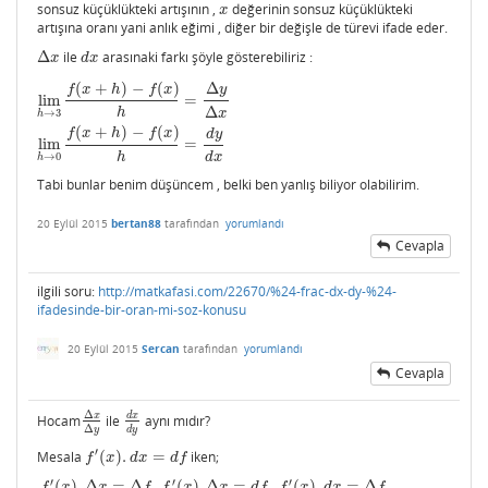
sonsuz küçüklükteki artışının ,
değerinin sonsuz küçüklükteki
x
x
artışına oranı yani anlık eğimi , diğer bir değişle de türevi ifade eder.
Δ
ile
arasınaki farkı şöyle gösterebiliriz :
Δ
x
d
x
x
d
x
(
+
)
−
(
)
Δ
lim
h
→
3
f
(
x
+
h
)
−
f
(
x
)
h
=
Δ
y
Δ
x
lim
h
→
0
f
(
x
+
h
)
−
f
(
x
)
h
=
d
y
d
x
f
x
h
f
x
y
lim
=
Δ
h
x
→
3
h
(
+
)
−
(
)
f
x
h
f
x
d
y
lim
=
h
d
x
→
0
h
Tabi bunlar benim düşüncem , belki ben yanlış biliyor olabilirim.
20 Eylül 2015
bertan88
tarafından
yorumlandı
Cevapla
ilgili soru:
http://matkafasi.com/22670/%24-frac-dx-dy-%24-
ifadesinde-bir-oran-mi-soz-konusu
20 Eylül 2015
Sercan
tarafından
yorumlandı
Cevapla
Δ
x
d
x
Hocam
ile
aynı mıdır?
Δ
x
Δ
y
d
x
d
y
Δ
d
y
y
′
Mesala
(
)
.
=
iken;
f
′
(
x
)
.
d
x
=
d
f
f
x
d
x
d
f
′
′
′
(
)
.
Δ
=
Δ
,
(
)
.
Δ
=
,
(
)
.
=
Δ
f
′
(
x
)
.
Δ
x
=
Δ
f
f
′
(
x
)
.
Δ
x
=
d
f
f
′
(
x
)
.
d
x
=
Δ
f
f
x
x
f
f
x
x
d
f
f
x
d
x
f