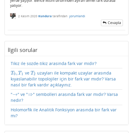
yerde yaşıyor. Bence ikisini birbirinden ayıran temel fark burada
yatıyor.
2 Kasım 2020
Kundura
tarafından
yorumlandı
Cevapla
İlgili sorular
Tikiz ile sozde-tikiz arasinda fark var midir?
,
ve
uzayları ile kompakt uzaylar arasında
T
0
,
T
1
T
2
T
T
T
0
1
2
kıyaslanabilir topolojiler için bir fark var mıdır? Varsa
nasıl bir fark vardır açıklayınız.
→
⇒
"
" ve "
" sembolleri arasında fark var mıdır? Varsa
→
⇒
nedir?
Holomorfik ile Analitik Fonksiyon arasında bir fark var
mı?