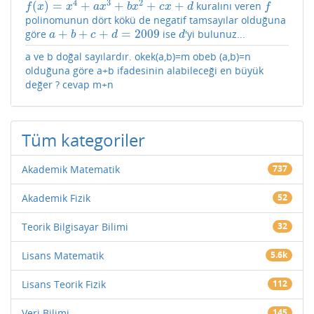
4
3
2
(
)
=
+
+
+
+
kuralını veren
f
(
x
)
=
x
4
+
a
x
3
+
b
x
2
+
c
x
+
d
f
f
x
x
a
x
b
x
c
x
d
f
polinomunun dört kökü de negatif tamsayılar olduğuna
+
+
+
=
2009
göre
ise
'yi bulunuz...
a
+
b
+
c
+
d
=
2009
d
a
b
c
d
d
a ve b doğal sayılardır. okek(a,b)=m obeb (a,b)=n
olduğuna göre a+b ifadesinin alabileceği en büyük
değer ? cevap m+n
Tüm kategoriler
Akademik Matematik
737
Akademik Fizik
52
Teorik Bilgisayar Bilimi
32
Lisans Matematik
5.6k
Lisans Teorik Fizik
112
Veri Bilimi
145