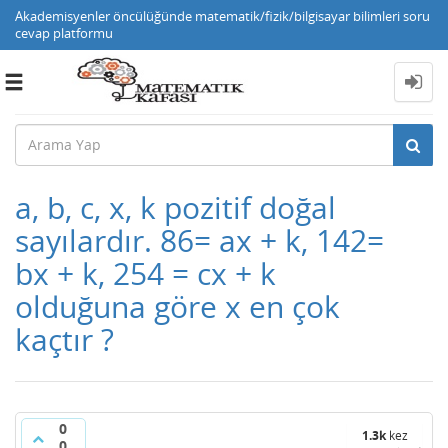
Akademisyenler öncülüğünde matematik/fizik/bilgisayar bilimleri soru
cevap platformu
Toggle
navigation
a, b, c, x, k pozitif doğal
sayılardır. 86= ax + k, 142=
bx + k, 254 = cx + k
olduğuna göre x en çok
kaçtır ?
0
1.3k
kez
0