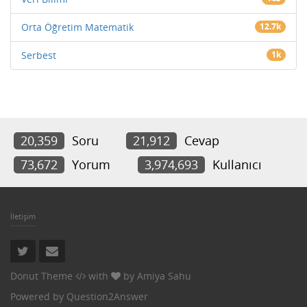
Orta Öğretim Matematik
12.7k
Serbest
1k
20,359
Soru
21,912
Cevap
73,672
Yorum
3,974,693
Kullanıcı
İletişim
Donut Theme
with
by
Amiya Sahu
Powered by
Question2Answer