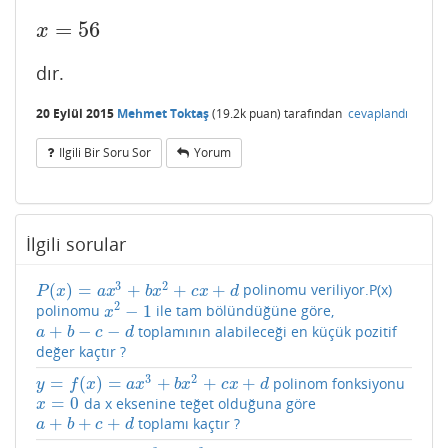
=
56
x
=
56
x
dır.
20 Eylül 2015
Mehmet Toktaş
(
19.2k
puan)
tarafından
cevaplandı
Ilgili Bir Soru Sor
Yorum
İlgili sorular
3
2
(
)
=
+
+
+
polinomu veriliyor.P(x)
P
(
x
)
=
a
x
3
+
b
x
2
+
c
x
+
d
P
x
a
x
b
x
c
x
d
2
−
1
polinomu
ile tam bölündüğüne göre,
x
2
−
1
x
+
−
−
toplamının alabileceği en küçük pozitif
a
+
b
−
c
−
d
a
b
c
d
değer kaçtır ?
3
2
=
(
)
=
+
+
+
polinom fonksiyonu
y
=
f
(
x
)
=
a
x
3
+
b
x
2
+
c
x
+
d
y
f
x
a
x
b
x
c
x
d
=
0
da x eksenine teğet olduğuna göre
x
=
0
x
+
+
+
toplamı kaçtır ?
a
+
b
+
c
+
d
a
b
c
d