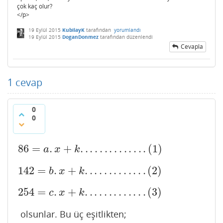
çok kaç olur?
</p>
19 Eylül 2015
KubilayK
tarafından
yorumlandı
19 Eylül 2015
DoganDonmez
tarafından
düzenlendi
Cevapla
1
cevap
0
0
86
=
.
+
.
.
.
.
.
.
.
.
.
.
.
.
.
.
(
1
)
86
=
a
.
x
+
k
.
.
.
.
.
.
.
.
.
.
.
.
.
.
(
1
)
a
x
k
142
=
.
+
.
.
.
.
.
.
.
.
.
.
.
.
.
(
2
)
142
=
b
.
x
+
k
.
.
.
.
.
.
.
.
.
.
.
.
.
(
2
)
b
x
k
254
=
.
+
.
.
.
.
.
.
.
.
.
.
.
.
.
(
3
)
254
=
c
.
x
+
k
.
.
.
.
.
.
.
.
.
.
.
.
.
(
3
)
c
x
k
olsunlar. Bu üç eşitlikten;