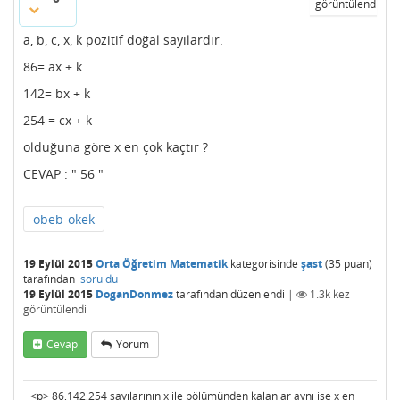
görüntülendi
a, b, c, x, k pozitif doğal sayılardır.
86= ax + k
142= bx + k
254 = cx + k
olduğuna göre x en çok kaçtır ?
CEVAP : " 56 "
obeb-okek
19 Eylül 2015
Orta Öğretim Matematik
kategorisinde
şast
(
35
puan)
tarafından
soruldu
19 Eylül 2015
DoganDonmez
tarafından
düzenlendi
|
1.3k
kez
görüntülendi
Cevap
Yorum
<p> 86,142,254 sayılarının x ile bölümünden kalanlar aynı ise x en