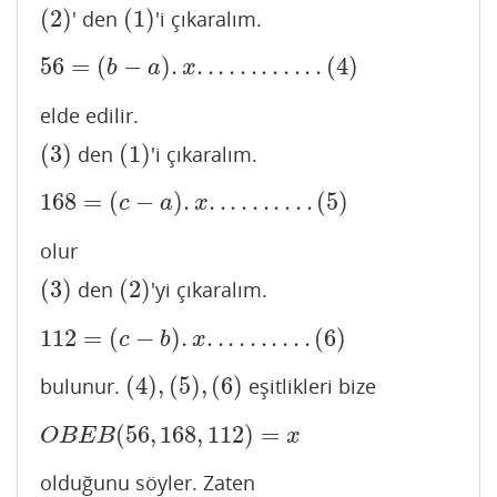
(
2
)
(
1
)
' den
'i çıkaralım.
(
2
)
(
1
)
56
=
(
−
)
.
.
.
.
.
.
.
.
.
.
.
.
.
(
4
)
56
=
(
b
−
a
)
.
x
.
.
.
.
.
.
.
.
.
.
.
.
(
4
)
b
a
x
elde edilir.
(
3
)
(
1
)
den
'i çıkaralım.
(
3
)
(
1
)
168
=
(
−
)
.
.
.
.
.
.
.
.
.
.
.
(
5
)
168
=
(
c
−
a
)
.
x
.
.
.
.
.
.
.
.
.
.
(
5
)
c
a
x
olur
(
3
)
(
2
)
den
'yi çıkaralım.
(
3
)
(
2
)
112
=
(
−
)
.
.
.
.
.
.
.
.
.
.
.
(
6
)
112
=
(
c
−
b
)
.
x
.
.
.
.
.
.
.
.
.
.
(
6
)
c
b
x
(
4
)
,
(
5
)
,
(
6
)
bulunur.
eşitlikleri bize
(
4
)
,
(
5
)
,
(
6
)
(
56
,
168
,
112
)
=
O
B
E
B
(
56
,
168
,
112
)
=
x
O
B
E
B
x
olduğunu söyler. Zaten