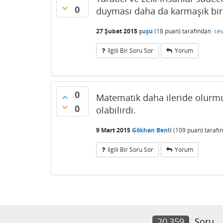
0
duyması daha da karmaşık bir 
27 Şubat 2015
şuşu
(
18
puan)
tarafından
cev
Ilgili Bir Soru Sor
Yorum
0
Matematik daha ileride olurm
0
olabilirdi.
9 Mart 2015
Gökhan Benli
(
109
puan)
tarafı
Ilgili Bir Soru Sor
Yorum
20,359
Soru