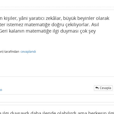
 kişiler, yâni yaratıcı zekâlar, büyük beyinler olarak
er istemez matematiğe doğru çekiliyorlar. Asıl
 Geri kalanın matematiğe ilgi duyması çok şey
n)
tarafından
cevaplandı
Cevapla
dı
e ilgi duysaydı daha ileride olabilirdi ama herkesin ilg