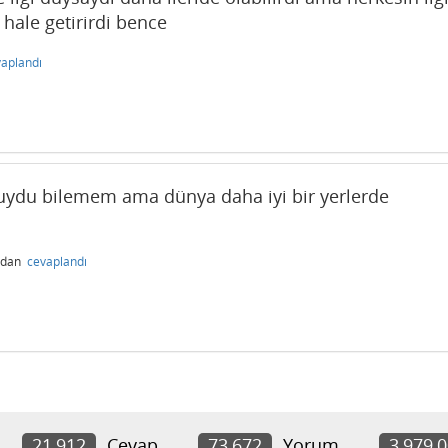
hale getirirdi bence
aplandı
uydu bilemem ama dünya daha iyi bir yerlerde
ndan
cevaplandı
21,912
Cevap
73,672
Yorum
3,979,