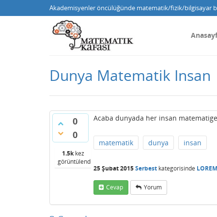
Akademisyenler öncülüğünde matematik/fizik/bilgisayar bi
Anasay
Dunya Matematik Insan
Acaba dunyada her insan matematige i
0
0
matematik
dunya
insan
1.5k
kez
görüntülendi
25 Şubat 2015
Serbest
kategorisinde
LORE
Cevap
Yorum