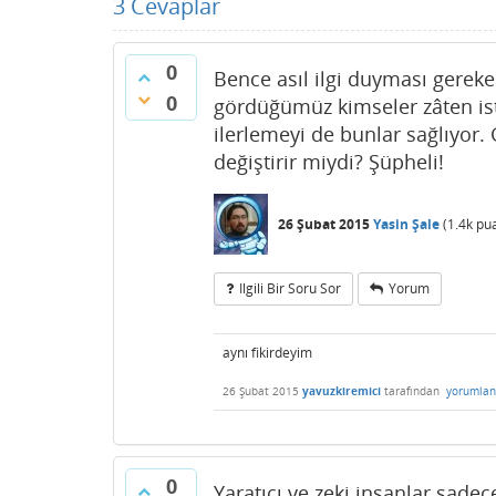
3
Cevaplar
0
Bence asıl ilgi duyması gereken
0
gördüğümüz kimseler zâten ist
ilerlemeyi de bunlar sağlıyor.
değiştirir miydi? Şüpheli!
26 Şubat 2015
Yasin Şale
(
1.4k
pua
Ilgili Bir Soru Sor
Yorum
aynı fikirdeyim
26 Şubat 2015
yavuzkiremici
tarafından
yorumlan
0
Yaratıcı ve zeki insanlar sadec