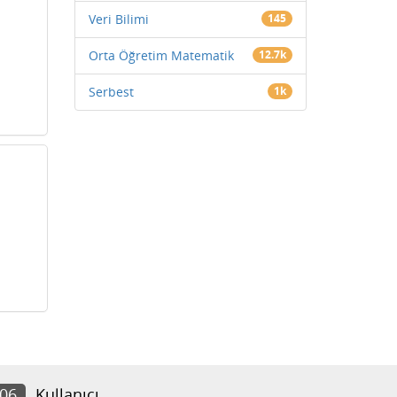
Veri Bilimi
145
Orta Öğretim Matematik
12.7k
Serbest
1k
006
Kullanıcı