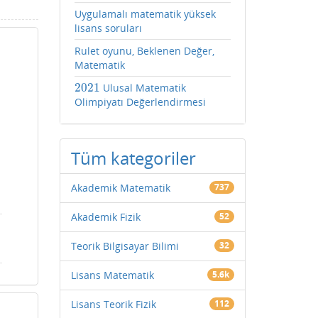
Uygulamalı matematik yüksek
lisans soruları
Rulet oyunu, Beklenen Değer,
Matematik
2021
Ulusal Matematik
2021
Olimpiyatı Değerlendirmesi
Tüm kategoriler
Akademik Matematik
737
Akademik Fizik
52
Teorik Bilgisayar Bilimi
32
Lisans Matematik
5.6k
Lisans Teorik Fizik
112
i