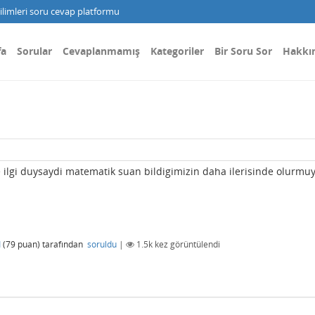
limleri soru cevap platformu
fa
Sorular
Cevaplanmamış
Kategoriler
Bir Soru Sor
Hakkı
lgi duysaydi matematik suan bildigimizin daha ilerisinde olurmu
M
(
79
puan)
tarafından
soruldu
|
1.5k
kez görüntülendi