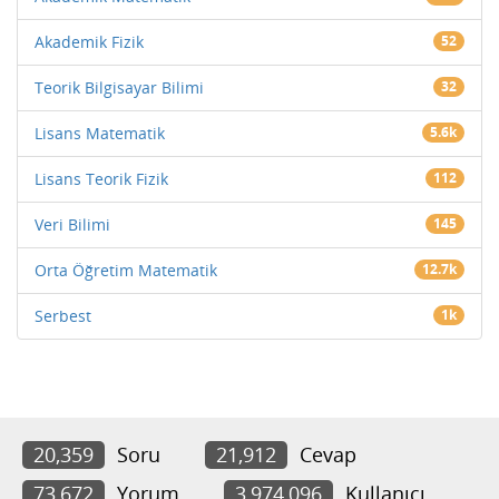
Akademik Fizik
52
Teorik Bilgisayar Bilimi
32
Lisans Matematik
5.6k
Lisans Teorik Fizik
112
Veri Bilimi
145
Orta Öğretim Matematik
12.7k
Serbest
1k
20,359
Soru
21,912
Cevap
73,672
Yorum
3,974,096
Kullanıcı