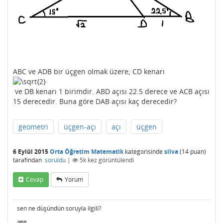
ABC ve ADB bir üçgen olmak üzere; CD kenarı
ve DB kenarı 1 birimdir. ABD açısı 22.5 derece ve ACB açısı
15 derecedir. Buna göre DAB açısı kaç derecedir?
geometri
üçgen-açı
açı
üçgen
6 Eylül 2015
Orta Öğretim Matematik
kategorisinde
silva
(
14
puan)
tarafından
soruldu
|
5k
kez görüntülendi
Cevap
Yorum
sen ne düşündün soruyla ilgili?