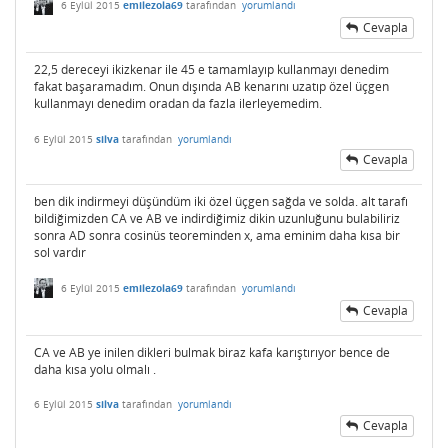
6 Eylül 2015
emilezola69
tarafından
yorumlandı
Cevapla
22,5 dereceyi ikizkenar ile 45 e tamamlayıp kullanmayı denedim
fakat başaramadım. Onun dışında AB kenarını uzatıp özel üçgen
kullanmayı denedim oradan da fazla ilerleyemedim.
6 Eylül 2015
silva
tarafından
yorumlandı
Cevapla
ben dik indirmeyi düşündüm iki özel üçgen sağda ve solda. alt tarafı
bildiğimizden CA ve AB ve indirdiğimiz dikin uzunluğunu bulabiliriz
sonra AD sonra cosinüs teoreminden x, ama eminim daha kısa bir
sol vardır
6 Eylül 2015
emilezola69
tarafından
yorumlandı
Cevapla
CA ve AB ye inilen dikleri bulmak biraz kafa karıştırıyor bence de
daha kısa yolu olmalı .
6 Eylül 2015
silva
tarafından
yorumlandı
Cevapla