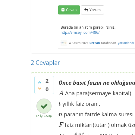
Cevap
Yorum
Burada bir anlatım görebilirsiniz.
http://emseyi.com/486/
4 Kasım 2021
Sercan
tarafından
yorumlandı
2
Cevaplar
2
Önce basit faizin ne olduğun
0
Ana para(sermaye-kapital)
A
A
yıllık faiz oranı,
t
t
paranın faizde kalma süresi 
n
n
En İyi Cevap
faiz miktarı(tutarı) olmak üz
F
F
.
.
A
n
t