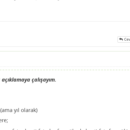
Cev
u açıklamaya çalışayım.
(ama yıl olarak)
ere;