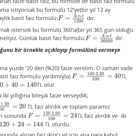
nan faize basit faiz, bu formüle de basit faiz formülü
ama istiyorsak bu formülü 12'ye(bir yıl 12 ay
.
.
=
A
n
t
ylık basit faiz formülü:
dır.
F
=
A
.
n
.
t
1200
F
1200
mak istersek bu formülü 360'a(bir yıl 365 gün olduğu
.
.
=
A
n
t
eliyiz. Günlük basit faiz formülü:
dır.
F
=
A
.
n
.
t
36000
F
36000
duğunu bir örnekle açıklayıp formülünü vermeye
ığına yüzde '20 den (%20) faize verelim. O zaman vade
100.2.20
=
=
40
asit faiz formülü yardımıyla)
TL
F
=
100.2.20
100
=
40
F
100
0
+
40
=
140
TL olur.
0
+
40
=
140
ki yıllığına bileşik faize verseydik;
.1.20
=
20
TL faiz alırdık ve toplam paramız
20
100
=
20
00
120.1.20
=
=
24
ılın sonunda
TL faiz alırdık ve iki
F
=
120.1.20
100
=
24
F
100
120
+
24
=
144
TL olurdu.
120
+
24
=
144
nunda alınan faiz ikinci yıl için ana para kabul