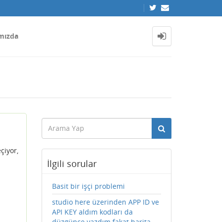
mızda
çiyor,
İlgili sorular
Basit bir işçi problemi
studio here üzerinden APP ID ve
API KEY aldım kodları da
düzgünce yazdım fakat harita