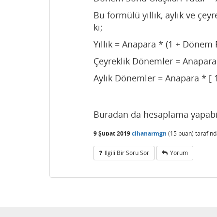
Bu formülü yıllık, aylık ve çe
ki;
Yıllık = Anapara * (1 + Dönem F
Çeyreklik Dönemler = Anapara *
Aylık Dönemler = Anapara * [ 1
Buradan da hesaplama yapabil
9 Şubat 2019
cihanarmgn
(
15
puan)
tarafın
Ilgili Bir Soru Sor
Yorum