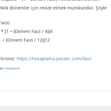
yreklik dönemler için revize etmek mümkündür. Şöyle
aizi)
 [1 + (Dönem Faizi / 4)]4
 + (Dönem Faizi / 12)]12
irsiniz:
https://hesaplama.paratic.com/faiz/
dan
cevaplandı