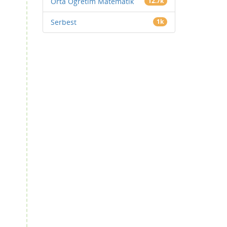
Orta Öğretim Matematik
12.7k
Serbest
1k