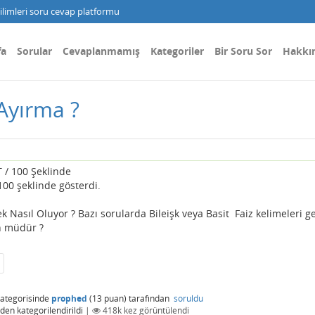
limleri soru cevap platformu
fa
Sorular
Cevaplanmamış
Kategoriler
Bir Soru Sor
Hakkı
 Ayırma ?
 / 100 Şeklinde
100 şeklinde gösterdi.
k Nasıl Oluyor ? Bazı sorularda Bileişk veya Basit Faiz kelimeleri ge
n müdür ?
ategorisinde
prophed
(
13
puan)
tarafından
soruldu
den kategorilendirildi
|
418k
kez görüntülendi