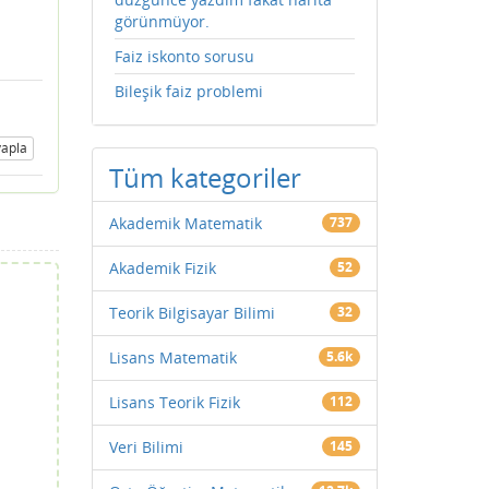
görünmüyor.
Faiz iskonto sorusu
Bileşik faiz problemi
apla
Tüm kategoriler
Akademik Matematik
737
Akademik Fizik
52
Teorik Bilgisayar Bilimi
32
Lisans Matematik
5.6k
Lisans Teorik Fizik
112
Veri Bilimi
145