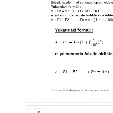
Bileşik faizde n. yıl sonunda toplam elde e
Yukarıdaki formül :
A + Fn = A * ( 1 + ( t / 100 ) ^ n )
n. yıl sonunda faiz ile birlikte elde edi
⋯
A + F1 + F2 +
+ Fn = A * ( 1 + ( t / 100 
14 Nisan 2018
deepeng
tarafından
yorumlandı
0