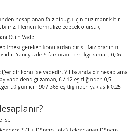
rinden hesaplanan faiz olduğu için düz mantık bir
biliriz. Hemen formülize edecek olursak;
ranı (%) * Vade
dilmesi gereken konulardan birisi, faiz oranının
ıdır. Yani yüzde 6 faiz oranı dendiği zaman, 0,06
iğer bir konu ise vadedir. Yıl bazında bir hesaplama
6 ay vade dendiği zaman, 6 / 12 eşitliğinden 0,5
ğer 90 gün için 90 / 365 eşitliğinden yaklaşık 0,25
Hesaplanır?
 ise;
Anapara * (1 + Dönem Faizi) Tekrarlanan Dönem