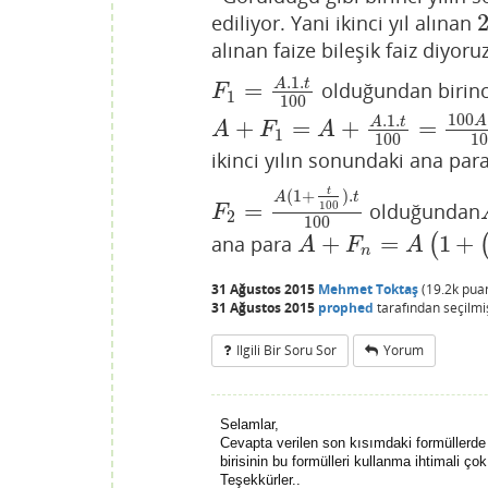
ediliyor. Yani ikinci yıl alınan
2
alınan faize bileşik faiz diyor
.1
.
=
A
t
olduğundan birinc
F
1
=
A
.1
.
t
100
F
1
100
100
.1
.
A
+
=
+
=
A
t
A
+
F
1
=
A
+
A
.1
.
t
100
=
100
A
+
A
t
100
A
F
A
1
100
10
ikinci yılın sonundaki ana par
t
(
1
+
)
.
A
t
=
100
olduğundan
F
2
=
A
(
1
+
t
100
)
.
t
100
F
2
100
+
=
1
+
ana para
(
A
+
F
n
=
A
(
1
+
(
t
100
)
n
)
A
F
A
n
31 Ağustos 2015
Mehmet Toktaş
(
19.2k
pua
31 Ağustos 2015
prophed
tarafından
seçilmi
Ilgili Bir Soru Sor
Yorum
Selamlar,
Cevapta verilen son kısımdaki formüllerde 
birisinin bu formülleri kullanma ihtimali ç
Teşekkürler..