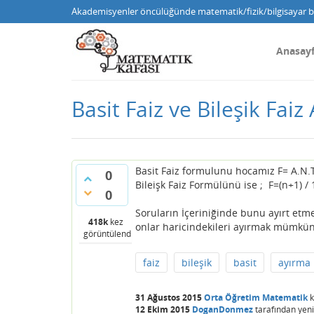
Akademisyenler öncülüğünde matematik/fizik/bilgisayar bi
Anasay
Basit Faiz ve Bileşik Faiz
Basit Faiz formulunu hocamız F= A.N.T
0
Bileişk Faiz Formülünü ise ; F=(n+1) / 
0
Soruların İçeriniğinde bunu ayırt etme
418k
kez
onlar haricindekileri ayırmak mümkü
görüntülendi
faiz
bileşik
basit
ayırma
31 Ağustos 2015
Orta Öğretim Matematik
k
12 Ekim 2015
DoganDonmez
tarafından
yeni