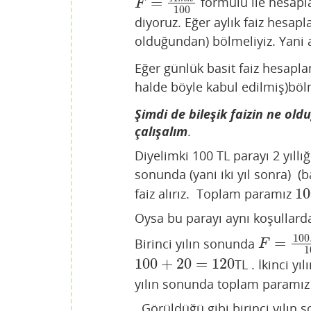
=
formülü ile hesapla
F
=
A
.
n
.
t
100
F
100
diyoruz. Eğer aylık faiz hesapl
olduğundan) bölmeliyiz. Yani a
Eğer günlük basit faiz hesapla
halde böyle kabul edilmiş)bölm
Şimdi de bileşik faizin ne ol
çalışalım
.
Diyelimki 100 TL parayı 2 yıll
sonunda (yani iki yıl sonra) (b
10
faiz alırız. Toplam paramız
10
Oysa bu parayı aynı koşullarda i
100
=
Birinci yılın sonunda
F
=
100.1.
F
1
100
+
20
=
120
TL . İkinci y
100
+
20
=
120
yılın sonunda toplam paramız
Görüldüğü gibi birinci yılın so