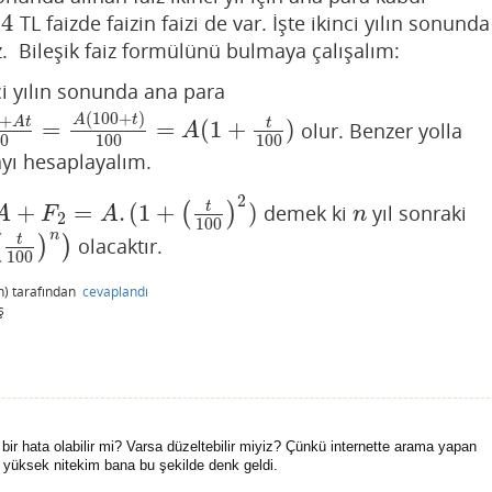
24
TL faizde faizin faizi de var. İşte ikinci yılın sonunda
4
uz. Bileşik faiz formülünü bulmaya çalışalım:
i yılın sonunda ana para
(
100
+
)
+
A
t
A
t
=
=
(
1
+
)
t
olur. Benzer yolla
=
A
(
100
+
t
)
100
=
A
(
1
+
t
100
)
A
0
100
100
ayı hesaplayalım.
2
+
=
.
(
1
+
)
t
(
)
demek ki
yıl sonraki
A
+
F
2
=
A
.
(
1
+
(
t
100
)
2
)
n
A
F
A
n
2
100
n
t
(
)
)
olacaktır.
100
n)
tarafından
cevaplandı
ş
bir hata olabilir mi? Varsa düzeltebilir miyiz? Çünkü internette arama yapan
ok yüksek nitekim bana bu şekilde denk geldi.