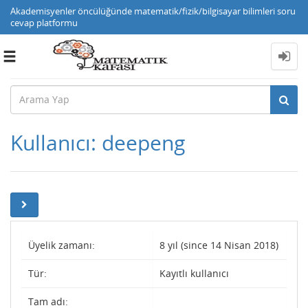
Akademisyenler öncülüğünde matematik/fizik/bilgisayar bilimleri soru
cevap platformu
Toggle
navigation
Kullanıcı: deepeng
Üyelik zamanı:
8 yıl (since 14 Nisan 2018)
Tür:
Kayıtlı kullanıcı
Tam adı: