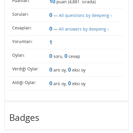
Puanları:
10
puan (
4,881
. sırada)
Soruları:
0
—
All questions by deepeng ›
Cevapları:
0
—
All answers by deepeng ›
Yorumları:
1
Oyları:
0
0
soru,
cevap
Verdiği Oylar:
0
0
artı oy,
eksi oy
Aldığı Oylar:
0
0
artı oy,
eksi oy
Badges