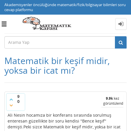
Akademisyenler öncülüğünde matematik/fizik/bilgisayar bilimleri soru
cevap platformu
Toggle
navigation
Matematik bir keşif midir,
yoksa bir icat mı?
9
9.9k
kez
0
görüntülendi
Ali Nesin hocamıza bir konferans sırasında sorulmuş
enteresan güzellikte bir soru kendisi ''Bence keşif''
demişti.Peki sizce Matematik bir keşif midir, yoksa bir icat