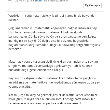
25 Mayıs 2016
Sercan
tarafından
düzenlendi
Cevapla
Yazdıklarım çoğu matematikçiyi kızdırabilir ama birde bu yönden
bakınız.
Çoğu matematikçi ,matematiği engelleyen ,bağnaz insanlara hep
kötü bakar ama çoğu zaman matematik bağnazlığından
bahsetmezler .Çünkü şöyle büyük bir sorun var; temelden ,kalpten
inandığınız bir şey %100 doğru olsa bile siz ona bağnazlıkla
bağlanırsanız (sorgulamadan) doğru bir davranış sergilememişsiniz
demektir.
Matematik bence kusursuz değil öyle ki en basitinden pi ,e sayıları
sır gibi ve matematik sonsuzluğu açıklayamıyor tabi ki sadece
bunlarda değil ,gerekenden fazla karışık .
Beynimizin çalışma sistemi matematikten daha öte bir şey ,bunu
anladığımız ve matematik yerine koyduğumuz gün kusursuz bir şey
yapmış olacağız .
İcat mı ,keşif mi olayına gelirsek ,kesinlikle icattır ,kendi kendimize
koyduğumuz sayılar bile bunun en somut örneği hatta insanı bir
kademede sınırlandıran bir şey bile olabilir matematik .