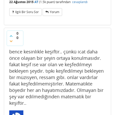
22 Ağustos 2015
AT
(
1.5k
puan)
tarafından
cevaplandı
Ilgili Bir Soru Sor
Yorum
0
0
bence kesinlikle keşiftir.. çünkü icat daha
önce olayan bir şeyin ortaya konulmasıdır.
fakat keşif ise var olan ve keşfedilmeyi
bekleyen şeydir. tıpkı keşfedilmeyi bekleyen
bir müzisyen, ressam gibi. onlar vardırlar
fakat keşfedilmemiştirler. Matematikte
böyedir her an hayatımızdadır. Olmayan bir
şey var edilmediğinden matematik bir
keşiftir..