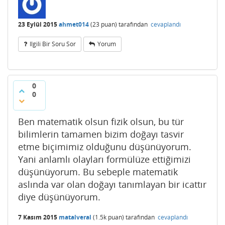
23 Eylül 2015
ahmet014
(
23
puan)
tarafından
cevaplandı
Ilgili Bir Soru Sor
Yorum
0
0
Ben matematik olsun fizik olsun, bu tür
bilimlerin tamamen bizim doğayı tasvir
etme biçimimiz olduğunu düşünüyorum.
Yani anlamlı olayları formülüze ettiğimizi
düşünüyorum. Bu sebeple matematik
aslında var olan doğayı tanımlayan bir icattır
diye düşünüyorum.
7 Kasım 2015
matalveral
(
1.5k
puan)
tarafından
cevaplandı