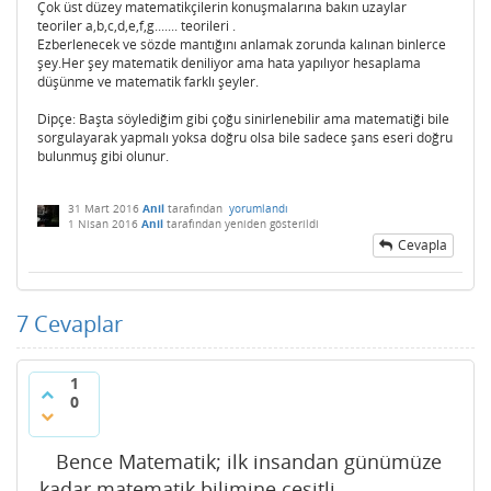
Çok üst düzey matematikçilerin konuşmalarına bakın uzaylar
teoriler a,b,c,d,e,f,g....... teorileri .
Ezberlenecek ve sözde mantığını anlamak zorunda kalınan binlerce
şey.Her şey matematik deniliyor ama hata yapılıyor hesaplama
düşünme ve matematik farklı şeyler.
Dipçe: Başta söylediğim gibi çoğu sinirlenebilir ama matematiği bile
sorgulayarak yapmalı yoksa doğru olsa bile sadece şans eseri doğru
bulunmuş gibi olunur.
31 Mart 2016
Anil
tarafından
yorumlandı
1 Nisan 2016
Anil
tarafından
yeniden gösterildi
Cevapla
7
Cevaplar
1
0
Bence Matematik; ilk insandan günümüze
kadar matematik bilimine çeşitli