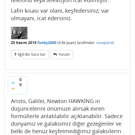
telefonu veya televizyon icat edilmiştir.
Lafın kısası var olanı, keşfedersiniz; var
olmayanı, icat edersiniz.
25 Kasım 2015
funky2000
(
4.6k
puan)
tarafından
cevaplandı
Ilgili Bir Soru Sor
Yorum
0
0
Aristo, Galilei, Newton HAWKİNG in
düşüncelerini önümüze alırsak evren
formüllerle anlatılabilir açıklanabilir. Sadece
dünyamız ve galaksimiz diğer gezegenler ve
belki de henüz keşfetmediğimiz galaksilerin