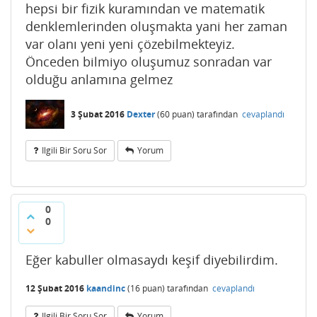
hepsi bir fizik kuramından ve matematik
denklemlerinden oluşmakta yani her zaman
var olanı yeni yeni çözebilmekteyiz.
Önceden bilmiyo oluşumuz sonradan var
olduğu anlamına gelmez
3 Şubat 2016
Dexter
(
60
puan)
tarafından
cevaplandı
Ilgili Bir Soru Sor
Yorum
0
0
Eğer kabuller olmasaydı keşif diyebilirdim.
12 Şubat 2016
kaandinc
(
16
puan)
tarafından
cevaplandı
Ilgili Bir Soru Sor
Yorum