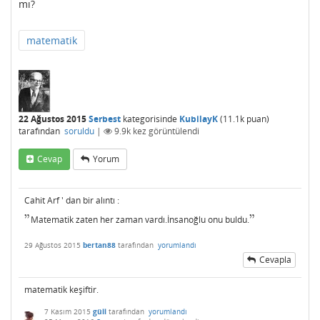
mı?
matematik
22 Ağustos 2015
Serbest
kategorisinde
KubilayK
(
11.1k
puan)
tarafından
soruldu
|
9.9k
kez görüntülendi
Cevap
Yorum
Cahit Arf ' dan bir alıntı :
"
"
Matematik zaten her zaman vardı.İnsanoğlu onu buldu.
"
"
29 Ağustos 2015
bertan88
tarafından
yorumlandı
Cevapla
matematik keşiftir.
7 Kasım 2015
güll
tarafından
yorumlandı